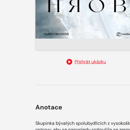
Přehrát ukázku
Anotace
Skupinka bývalých spolubydlících z vysokoško
ostrovy, aby se naposledy rozloučila se zes