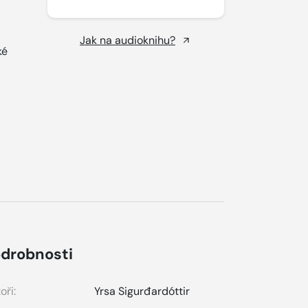
Jak na audioknihu?
ké
drobnosti
oři:
Yrsa Sigurđardóttir