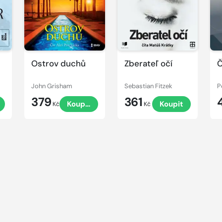
Ostrov duchů
Zberateľ očí
Č
John Grisham
Sebastian Fitzek
P
379
361
t
Koupit
Koupit
Kč
Kč