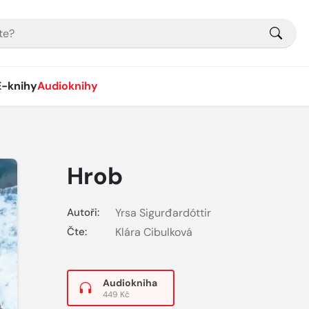
E-knihy
Audioknihy
Hrob
Autoři:
Yrsa Sigurđardóttir
Čte:
Klára Cibulková
Audiokniha
449 Kč