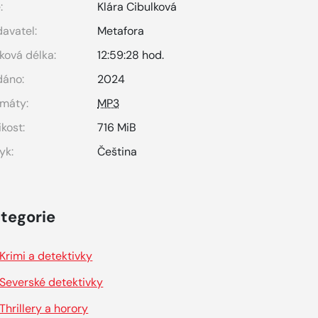
:
Klára Cibulková
avatel:
Metafora
ková délka:
12:59:28 hod.
dáno:
2024
máty:
MP3
ikost:
716 MiB
yk:
Čeština
tegorie
Krimi a detektivky
Severské detektivky
Thrillery a horory