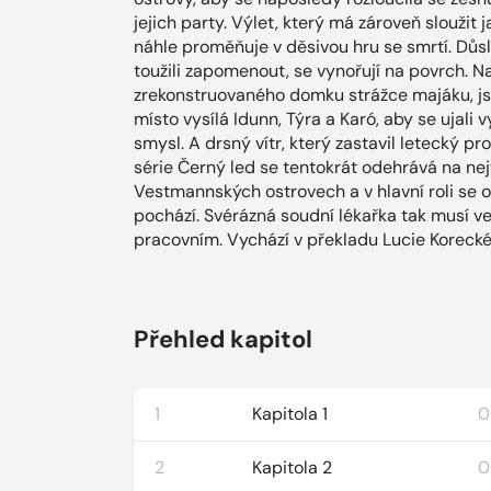
jejich party. Výlet, který má zároveň sloužit 
náhle proměňuje v děsivou hru se smrtí. Důsl
toužili zapomenout, se vynořují na povrch. N
zrekonstruovaného domku strážce majáku, jso
místo vysílá Idunn, Týra a Karó, aby se ujali
smysl. A drsný vítr, který zastavil letecký pr
série Černý led se tentokrát odehrává na ne
Vestmannských ostrovech a v hlavní roli se o
pochází. Svérázná soudní lékařka tak musí 
pracovním. Vychází v překladu Lucie Korecké
Přehled kapitol
1
Kapitola 1
0
2
Kapitola 2
0