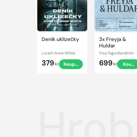
Deník uklízečky
3x Freyja &
Huldar
Loreth Anne White
Yrsa Sigurđardóttir
379
699
Koupit
Koupi
Kč
Kč
Hrob