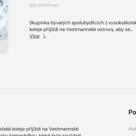
MP3
(12:59:28 hod.)
Skupinka bývalých spolubydlících z vysokoškols
koleje přijíždí na Vestmannské ostrovy, aby se...
Více
Po
Aut
lské koleje přijíždí na Vestmannské
nulou kamarádkou, která byla součástí