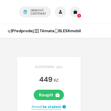
DÁRKOVÝ
CERTIFIKÁT
0
Předprodej
Témata
BLESKmobil
AUDIOKNIHA
(
MP3
)
449
Kč
Koupit
Ihned
ke stažení
?