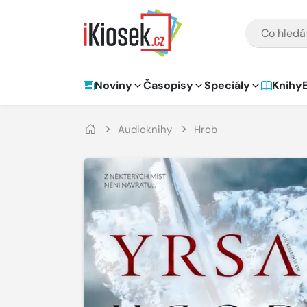
Přejít na hlavní obsah
VYHLEDÁVÁNÍ
Hlavní navigace
Noviny
Časopisy
Speciály
Knihy
Audioknihy
Hrob