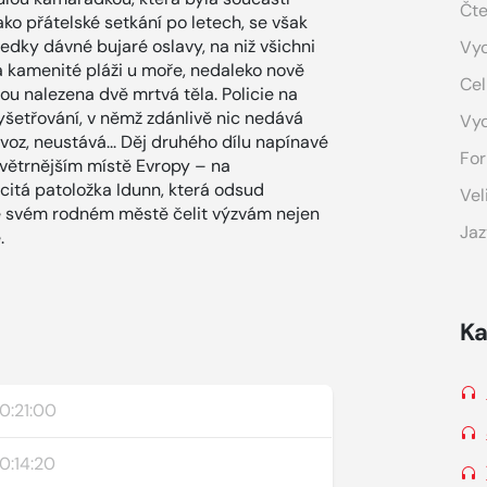
Čte
jako přátelské setkání po letech, se však
edky dávné bujaré oslavy, na niž všichni
Vyd
a kamenité pláži u moře, nedaleko nově
Cel
u nalezena dvě mrtvá těla. Policie na
 vyšetřování, v němž zdánlivě nic nedává
Vy
ovoz, neustává... Děj druhého dílu napínavé
For
jvětrnějším místě Evropy – na
citá patoložka Idunn, která odsud
Vel
ve svém rodném městě čelit výzvám nejen
Jaz
.
Ka
0:21:00
0:14:20