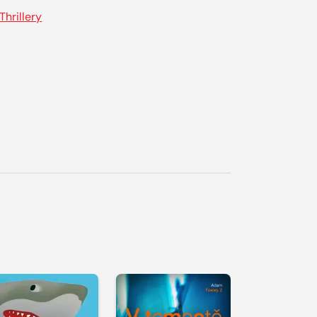
Thrillery
řehrát
kázku