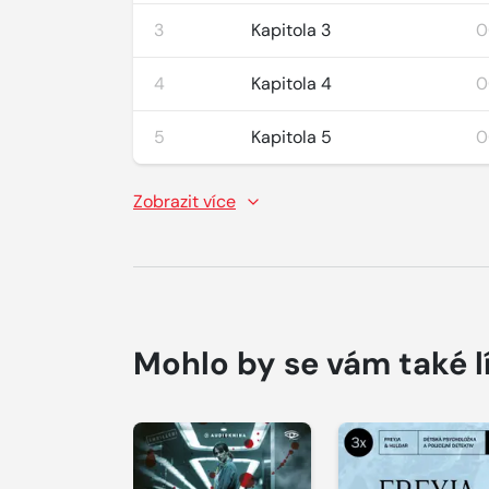
3
Kapitola 3
0
4
Kapitola 4
0
5
Kapitola 5
0
Zobrazit více
Mohlo by se vám také l
Přehrát
Přehrát
ukázku
ukázku