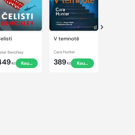
Přehrát
Přehrát
ukázku
ukázku
Další
elisti
V temnotě
Čas lovu
eter Benchley
Cara Hunter
Jeffery Deave
449
389
399
Koupit
Koupit
Kč
Kč
Kč