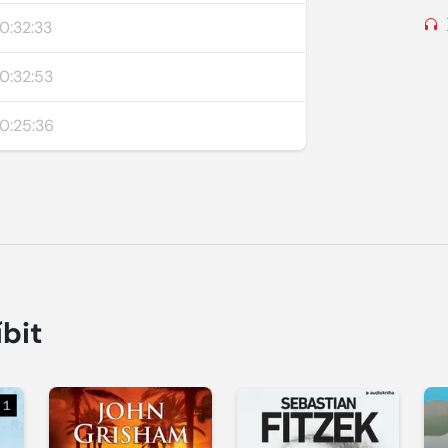
0:32:33
0:32:53
0:25:36
íbit
Přehrát
Přehrát
P
ukázku
ukázku
u