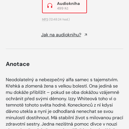
Audiokniha
499 Kč
MP3
(12:48:24 hod.)
Jak na audioknihu?
Anotace
Neodolatelný a nebezpečný alfa samec s tajemstvím.
Křehká a zlomená žena s velkou bolestí. Ona jediná se
mu dokáže přiblížit – pokud se oba dokážou vzájemně
ochránit před svými démony. Izzy Whiteová toho ví o
temnotě tohoto světa hodně. Koneckonců z ní kdysi
dávno utekla a nyní je odhodlaná nenechat se svou
minulostí dostihnout. Má stabilní život s milovanou prací
zdravotní sestry. Jedna nezištná pomoc dívce v nouzi