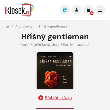
Přejít na hlavní obsah
0
Audioknihy
Hříšný gentleman
Hříšný gentleman
René Slováčková
,
Jodi Ellen Malpasová
Přehrát ukázku