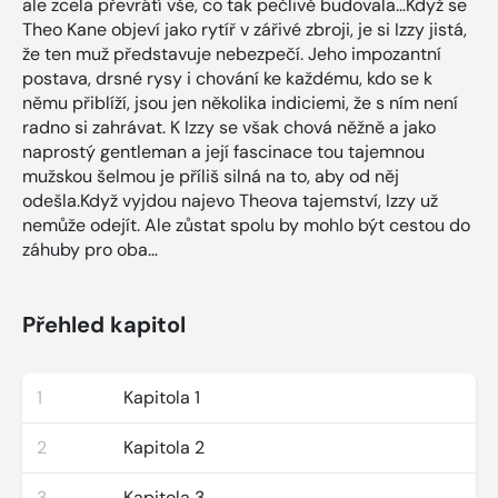
ale zcela převrátí vše, co tak pečlivě budovala…Když se
Theo Kane objeví jako rytíř v zářivé zbroji, je si Izzy jistá,
že ten muž představuje nebezpečí. Jeho impozantní
postava, drsné rysy i chování ke každému, kdo se k
němu přiblíží, jsou jen několika indiciemi, že s ním není
radno si zahrávat. K Izzy se však chová něžně a jako
naprostý gentleman a její fascinace tou tajemnou
mužskou šelmou je příliš silná na to, aby od něj
odešla.Když vyjdou najevo Theova tajemství, Izzy už
nemůže odejít. Ale zůstat spolu by mohlo být cestou do
záhuby pro oba…
Přehled kapitol
1
Kapitola 1
2
Kapitola 2
3
Kapitola 3