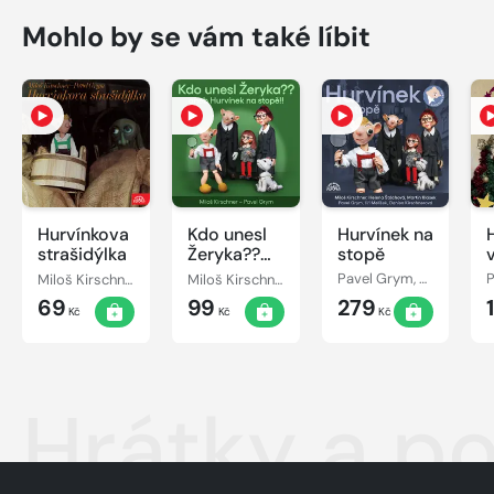
Mohlo by se vám také líbit
Hurvínkova
Kdo unesl
Hurvínek na
strašidýlka
Žeryka??
stopě
aneb
Miloš Kirschner, Pavel Grym
Miloš Kirschner, Pavel Grym
Pavel Grym, Miloš Kirschner
Hurvínek na
69
99
279
stopě!!
Kč
Kč
Kč
Hrátky a p