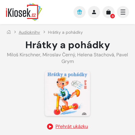
Přejít na hlavní obsah
0
Audioknihy
Hrátky a pohádky
Hrátky a pohádky
Miloš Kirschner
,
Miroslav Černý
,
Helena Stachová
,
Pavel
Grym
Přehrát ukázku