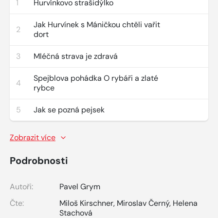
1
Hurvínkovo strašidýlko
Jak Hurvínek s Máničkou chtěli vařit
2
dort
3
Mléčná strava je zdravá
Spejblova pohádka O rybáři a zlaté
4
rybce
5
Jak se pozná pejsek
Zobrazit více
Podrobnosti
Autoři:
Pavel Grym
Čte:
Miloš Kirschner
,
Miroslav Černý
,
Helena
Stachová