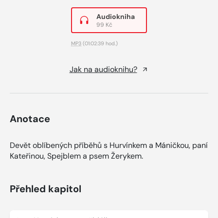
Audiokniha
99 Kč
MP3
(01:02:39 hod.)
Jak na audioknihu?
Anotace
Devět oblíbených příběhů s Hurvínkem a Máničkou, paní
Kateřinou, Spejblem a psem Žerykem.
Přehled kapitol