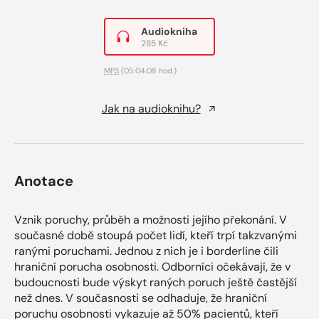
Audiokniha
285 Kč
MP3
(05:04:08 hod.)
Jak na audioknihu?
Anotace
Vznik poruchy, průběh a možnosti jejího překonání. V
současné době stoupá počet lidí, kteří trpí takzvanými
ranými poruchami. Jednou z nich je i borderline čili
hraniční porucha osobnosti. Odborníci očekávají, že v
budoucnosti bude výskyt raných poruch ještě častější
než dnes. V současnosti se odhaduje, že hraniční
poruchu osobnosti vykazuje až 50% pacientů, kteří