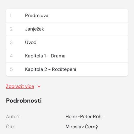
1
Předmluva
2
Janježek
3
Úvod
4
Kapitola 1 - Drama
5
Kapitola 2 - Rozštěpení
Zobrazit více
Podrobnosti
Autoři:
Heinz-Peter Röhr
Čte:
Miroslav Černý