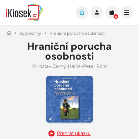
Přejít na hlavní obsah
0
Audioknihy
Hraniční porucha osobnosti
Hraniční porucha
osobnosti
Miroslav Černý
,
Heinz-Peter Röhr
Přehrát ukázku