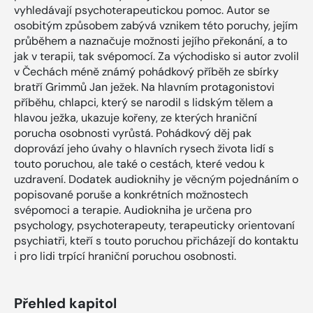
vyhledávají psychoterapeutickou pomoc. Autor se
osobitým způsobem zabývá vznikem této poruchy, jejím
průběhem a naznačuje možnosti jejího překonání, a to
jak v terapii, tak svépomocí. Za východisko si autor zvolil
v Čechách méně známý pohádkový příběh ze sbírky
bratří Grimmů Jan ježek. Na hlavním protagonistovi
příběhu, chlapci, který se narodil s lidským tělem a
hlavou ježka, ukazuje kořeny, ze kterých hraniční
porucha osobnosti vyrůstá. Pohádkový děj pak
doprovází jeho úvahy o hlavních rysech života lidí s
touto poruchou, ale také o cestách, které vedou k
uzdravení. Dodatek audioknihy je věcným pojednáním o
popisované poruše a konkrétních možnostech
svépomoci a terapie. Audiokniha je určena pro
psychology, psychoterapeuty, terapeuticky orientovaní
psychiatři, kteří s touto poruchou přicházejí do kontaktu
i pro lidi trpící hraniční poruchou osobnosti.
Přehled kapitol