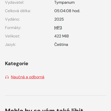
Vydavatel:
Tympanum
Celková délka:
05:04:08 hod.
Vydáno:
2025
Formáty:
MP3
Velikost:
422 MiB
Jazyk:
Čeština
Kategorie
Naučná a odborná
Mohlo by se vám také líbit