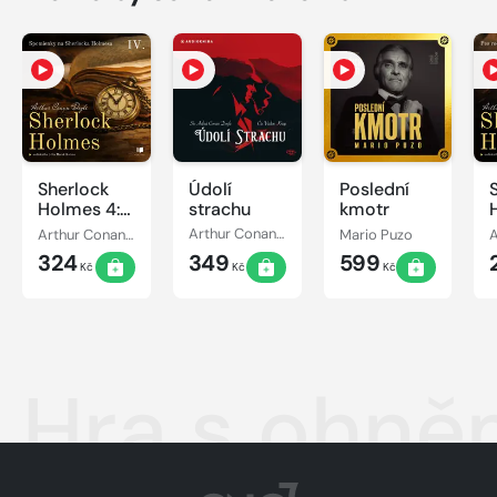
Sherlock
Údolí
Poslední
Holmes 4:
strachu
kmotr
Spomienky
Arthur Conan Doyle
Arthur Conan Doyle
Mario Puzo
na
324
349
599
Sherlocka
Kč
Kč
Kč
Holmesa
Hra s ohn