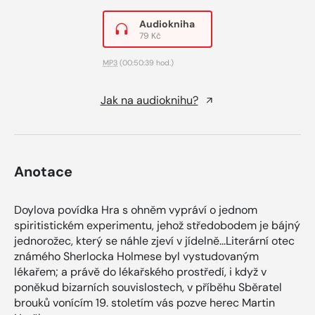
Audiokniha
79 Kč
MP3
(00:50:39 hod.)
Jak na audioknihu?
Anotace
Doylova povídka Hra s ohněm vypráví o jednom
spiritistickém experimentu, jehož středobodem je bájný
jednorožec, který se náhle zjeví v jídelně...Literární otec
známého Sherlocka Holmese byl vystudovaným
lékařem; a právě do lékařského prostředí, i když v
poněkud bizarních souvislostech, v příběhu Sběratel
brouků vonícím 19. stoletím vás pozve herec Martin