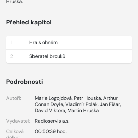
Hruška.
Přehled kapitol
1
Hra s ohněm
2
Sběratel brouků
Podrobnosti
Autoři:
Marie Logojdová
,
Petr Houska
,
Arthur
Conan Doyle
,
Vladimír Polák
,
Jan Fišar
,
David Viktora
,
Martin Hruška
Vydavatel:
Radioservis a.s.
Celková
00:50:39 hod.
délka: