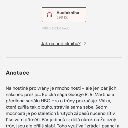
Audiokniha
399 Kč
MP3
(46:52:16 hod.)
Jak na audioknihu?
Anotace
Na hostině pro vrány je mnoho hostí - ale jen pár jich
nakonec přežije... Epická sága George R. R. Martina a
předloha seriálu HBO Hra o trůny pokračuje. Válka,
která zuřila tak dlouho, strávila sama sebe. Sedm
mocností je po staletích krutých zápasů nuceno žít v
tísnivém příměří. Pár jedinců si dělá nárok na Železný
trůn, jsou ale příliš slabí. Toho využívají zrádci, psanci a