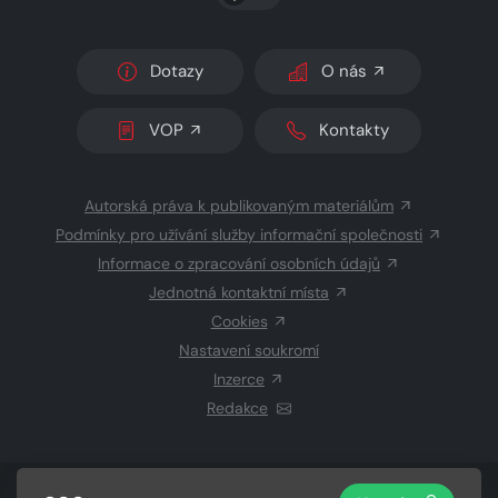
Dotazy
O nás
VOP
Kontakty
Autorská práva k publikovaným materiálům
Podmínky pro užívání služby informační společnosti
Informace o zpracování osobních údajů
Jednotná kontaktní místa
Cookies
Nastavení soukromí
Inzerce
Redakce
© 2026 Copyright
CZECH NEWS CENTER a.s.
a dodavatelé