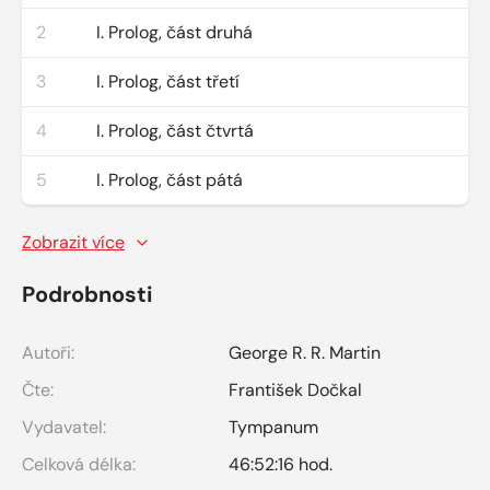
2
I. Prolog, část druhá
3
I. Prolog, část třetí
4
I. Prolog, část čtvrtá
5
I. Prolog, část pátá
Zobrazit více
Podrobnosti
Autoři:
George R. R. Martin
Čte:
František Dočkal
Vydavatel:
Tympanum
Celková délka:
46:52:16 hod.