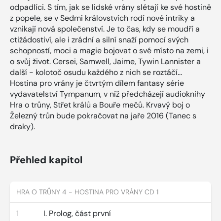
odpadlíci. S tím, jak se lidské vrány slétají ke své hostině
z popele, se v Sedmi královstvích rodí nové intriky a
vznikají nová společenství. Je to čas, kdy se moudří a
ctižádostiví, ale i zrádní a silní snaží pomocí svých
schopností, moci a magie bojovat o své místo na zemi, i
o svůj život. Cersei, Samwell, Jaime, Tywin Lannister a
další - kolotoč osudu každého z nich se roztáčí...
Hostina pro vrány je čtvrtým dílem fantasy série
vydavatelství Tympanum, v níž předcházejí audioknihy
Hra o trůny, Střet králů a Bouře mečů. Krvavý boj o
Železný trůn bude pokračovat na jaře 2016 (Tanec s
draky).
Přehled kapitol
HRA O TRŮNY 4 - HOSTINA PRO VRÁNY CD 1
1
I. Prolog, část první