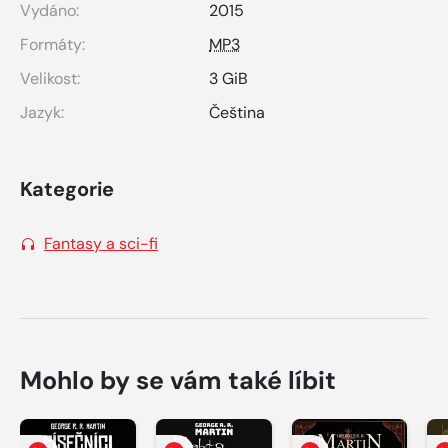
Vydáno:
2015
Formáty:
MP3
Velikost:
3 GiB
Jazyk:
Čeština
Kategorie
Fantasy a sci-fi
Mohlo by se vám také líbit