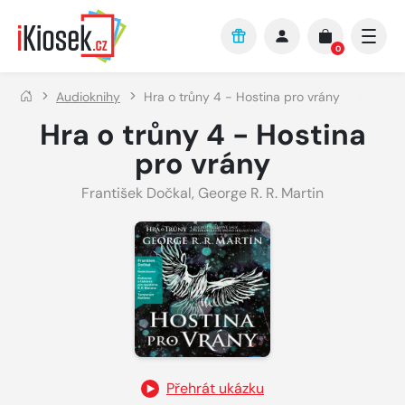
Přejít na hlavní obsah
0
Audioknihy
Hra o trůny 4 - Hostina pro vrány
Hra o trůny 4 - Hostina
pro vrány
František Dočkal
,
George R. R. Martin
Přehrát ukázku