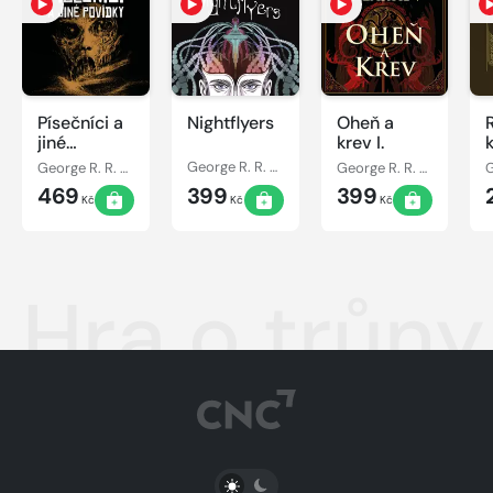
Písečníci a
Nightflyers
Oheň a
jiné
krev I.
povídky
George R. R. Martin
George R. R. Martin
George R. R. Martin
469
399
399
Kč
Kč
Kč
Hra o trůny
PŘEPNOUT SVĚTLÝ/TMAVÝ REŽIM