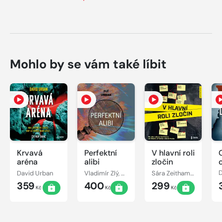
Mohlo by se vám také líbit
Krvavá
Perfektní
V hlavní roli
aréna
alibi
zločin
David Urban
Vladimír Zlý, David Urban
Sára Zeithammerová, Kristýna Trpková, David Urban, Radek Blažek, Petr Bým, Petra Klabouchová, Jiří Březina, Kateřina Surmanová, Marek Epstein, Boris Dočekal, Petra Dvořáková
D
359
400
299
Kč
Kč
Kč