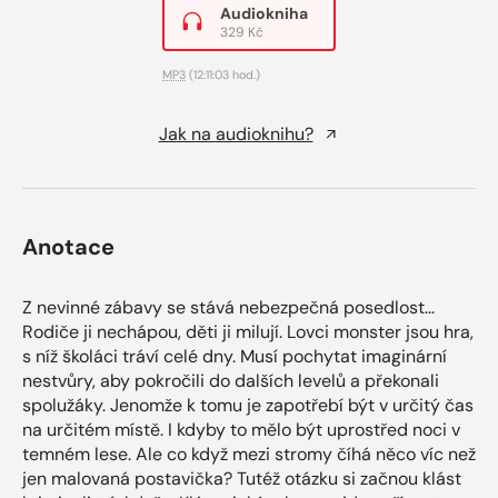
Audiokniha
329 Kč
MP3
(12:11:03 hod.)
Jak na audioknihu?
Anotace
Z nevinné zábavy se stává nebezpečná posedlost...
Rodiče ji nechápou, děti ji milují. Lovci monster jsou hra,
s níž školáci tráví celé dny. Musí pochytat imaginární
nestvůry, aby pokročili do dalších levelů a překonali
spolužáky. Jenomže k tomu je zapotřebí být v určitý čas
na určitém místě. I kdyby to mělo být uprostřed noci v
temném lese. Ale co když mezi stromy číhá něco víc než
jen malovaná postavička? Tutéž otázku si začnou klást