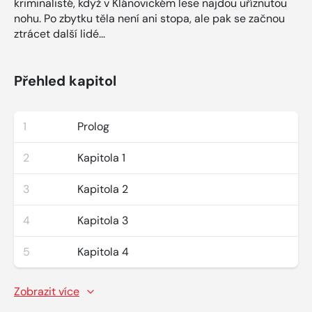
kriminalisté, když v Klánovickém lese najdou uříznutou
nohu. Po zbytku těla není ani stopa, ale pak se začnou
ztrácet další lidé...
Přehled kapitol
1
Prolog
2
Kapitola 1
3
Kapitola 2
4
Kapitola 3
5
Kapitola 4
Zobrazit více