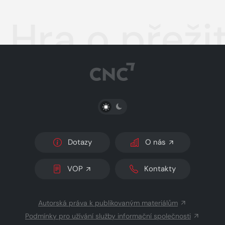
Hra o přežit
PŘEPNOUT SVĚTLÝ/TMAVÝ REŽIM
Dotazy
O nás
VOP
Kontakty
Autorská práva k publikovaným materiálům
Podmínky pro užívání služby informační společnosti