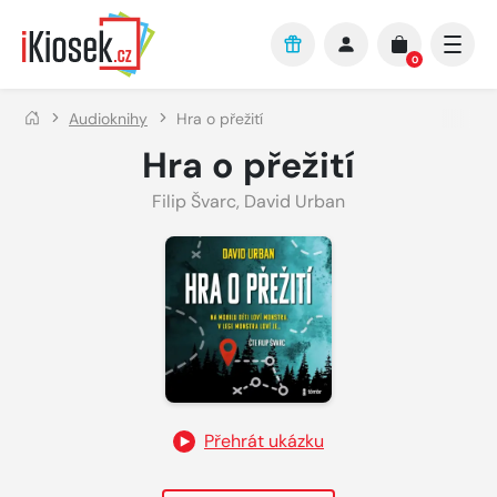
Přejít na hlavní obsah
0
Audioknihy
Hra o přežití
Hra o přežití
Filip Švarc
,
David Urban
Přehrát ukázku