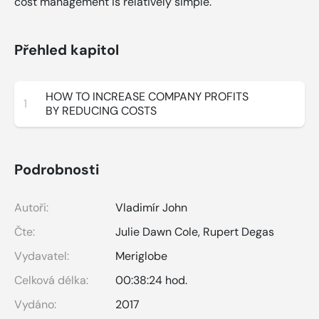
cost management is relatively simple.
Přehled kapitol
HOW TO INCREASE COMPANY PROFITS
1
BY REDUCING COSTS
Podrobnosti
Autoři:
Vladimír John
Čte:
Julie Dawn Cole
,
Rupert Degas
Vydavatel:
Meriglobe
Celková délka:
00:38:24 hod.
Vydáno:
2017