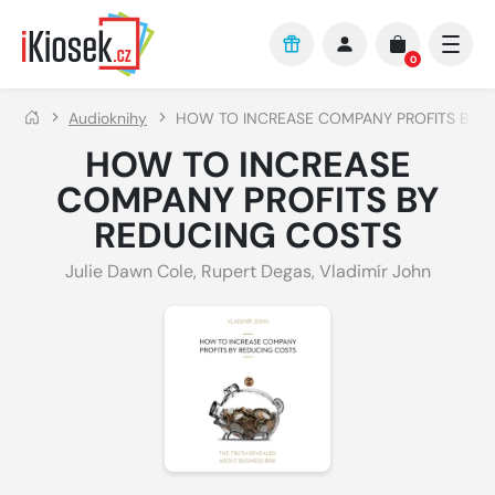
Přejít na hlavní obsah
0
Audioknihy
HOW TO INCREASE COMPANY PROFITS BY 
HOW TO INCREASE
COMPANY PROFITS BY
REDUCING COSTS
Julie Dawn Cole
,
Rupert Degas
,
Vladimír John