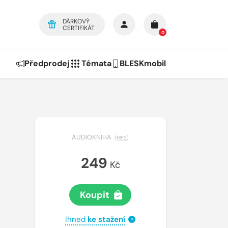
DÁRKOVÝ
CERTIFIKÁT
0
Předprodej
Témata
BLESKmobil
AUDIOKNIHA
(
MP3
)
249
Kč
Koupit
Ihned
ke stažení
?