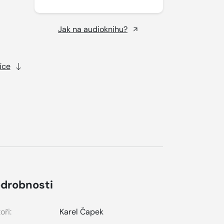
Jak na audioknihu?
íce
drobnosti
oři:
Karel Čapek