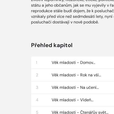
státu a jeho občanům, jak se mu vyjevily v 
reprodukce stále budí dojem, že k poslucha
vznikaly před více než sedmdesáti lety, nyní
posluchači dostávají v nové podobě.
Přehled kapitol
1
Věk mladosti - Domov...
2
Věk mladosti - Rok na vší...
3
Věk mladosti - Na učení...
4
Věk mladosti - Vídeň...
5
Věk mladosti - Čtenářův svět...