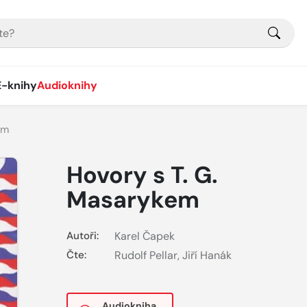
E-knihy
Audioknihy
em
Hovory s T. G.
Masarykem
Autoři:
Karel Čapek
Čte:
Rudolf Pellar
,
Jiří Hanák
Audiokniha