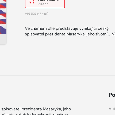
249 Kč
MP3
(17:31:47 hod.)
Ve známém díle představuje vynikající český
spisovatel prezidenta Masaryka, jeho životní...
V
Po
Aut
 spisovatel prezidenta Masaryka, jeho
cké zásady, vztah k demokracii, novému