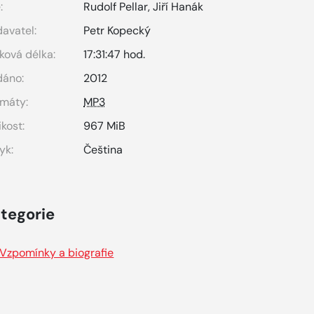
:
Rudolf Pellar
,
Jiří Hanák
avatel:
Petr Kopecký
ková délka:
17:31:47 hod.
dáno:
2012
máty:
MP3
ikost:
967 MiB
yk:
Čeština
tegorie
Vzpomínky a biografie