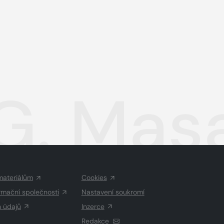
 G. Ma
materiálům
Cookies
rmační společnosti
Nastavení soukromí
h údajů
Inzerce
Redakce