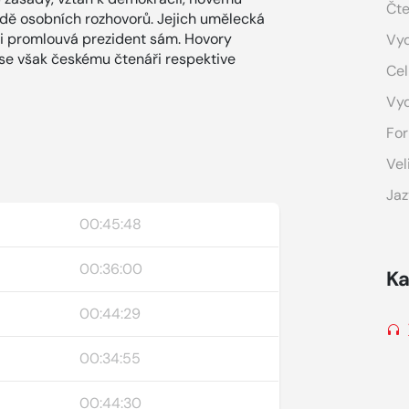
Čte
řadě osobních rozhovorů. Jejich umělecká
či promlouvá prezident sám. Hovory
Vyd
 se však českému čtenáři respektive
Cel
Vy
For
Vel
Jaz
00:45:48
00:36:00
Ka
00:44:29
00:34:55
00:44:30