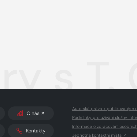
ry s T.
Autorská práva k publikovaným 
O nás
Podmínky pro užívání služby info
Informace o zpracování osobníc
Kontakty
Jednotná kontaktní místa