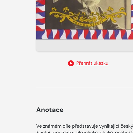
Přehrát ukázku
Anotace
Ve známém díle představuje vynikající český
životní vzpomínky, filozofické, etické, politi