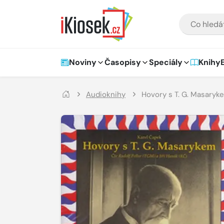
Přejít na hlavní obsah
VYHLEDÁVÁNÍ
Hlavní navigace
Noviny
Časopisy
Speciály
Knihy
Audioknihy
Hovory s T. G. Masaryk