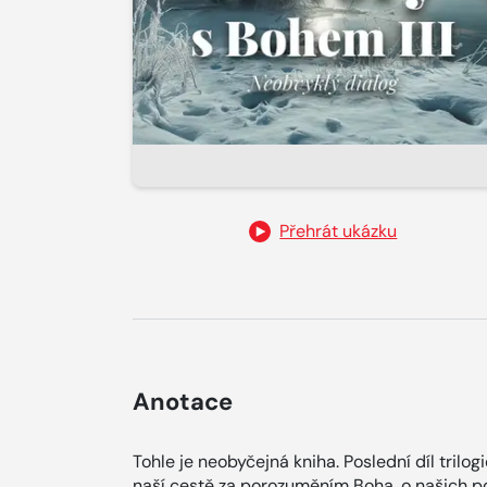
Přehrát ukázku
Anotace
Tohle je neobyčejná kniha. Poslední díl tril
naší cestě za porozuměním Boha, o našich p