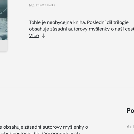
MP3
(11:40:11 hod.)
Tohle je neobyčejná kniha. Poslední díl trilogie
obsahuje zásadní autorovy myšlenky o naší cest
Více
Po
Aut
ogie obsahuje zásadní autorovy myšlenky o
ochybnostech i hledání opravdovosti.