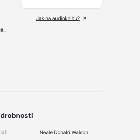
Jak na audioknihu?
ě...
drobnosti
oři:
Neale Donald Walsch