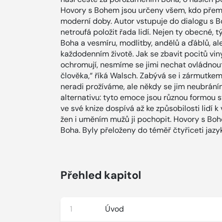
Hovory s Bohem jsou určeny všem, kdo přemý
moderní doby. Autor vstupuje do dialogu s B
netroufá položit řada lidí. Nejen ty obecné, t
Boha a vesmíru, modlitby, andělů a ďáblů, al
každodenním životě. Jak se zbavit pocitů viny
ochromují, nesmíme se jimi nechat ovládnout.
člověka,“ říká Walsch. Zabývá se i zármutkem,
neradi prožíváme, ale někdy se jim neubráním
alternativu: tyto emoce jsou různou formou s
ve své knize dospívá až ke způsobilosti lidí k
žen i uměním mužů ji pochopit. Hovory s Bo
Boha. Byly přeloženy do téměř čtyřiceti jazy
Přehled kapitol
1
Úvod