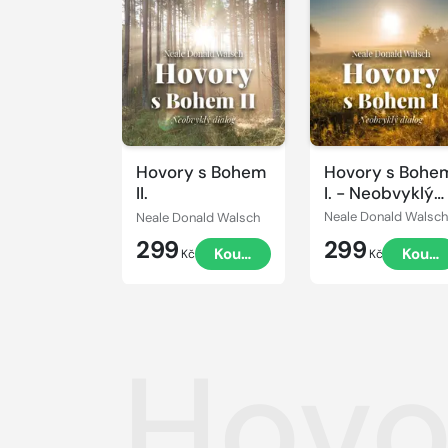
Přehrát
ukázku
Hovory s Bohem
Hovory s Bohe
II.
I. - Neobvyklý
dialog
Neale Donald Walsch
Neale Donald Walsch
299
299
Koupit
Koupi
Kč
Kč
Hovor