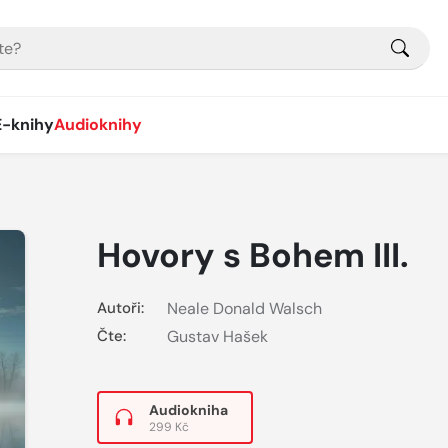
E-knihy
Audioknihy
Hovory s Bohem III.
Autoři:
Neale Donald Walsch
Čte:
Gustav Hašek
Audiokniha
299 Kč