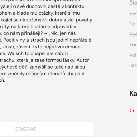
Čte
šlejí o své duchovní cestě v kontextu
ohem a klade mu otázky, které si mu
Vyd
ýkající se náboženství, dobra a zla, povahy
Cel
e i ty, na které hledáme odpovědi v
, co nám přinášejí? – „Nic, jen nás
Vy
 Pocit viny a strach jsou jediní nepřátelé
For
 zlostí, závistí. Tyto negativní emoce
e. Walsch to chápe, ale nabízí
Vel
trachu, která je zase formou lásky. Autor
Jaz
 výchově dětí, zamýšlí se také nad silou
hem změnily milionům čtenářů chápání
ků.
Ka
00:07:40