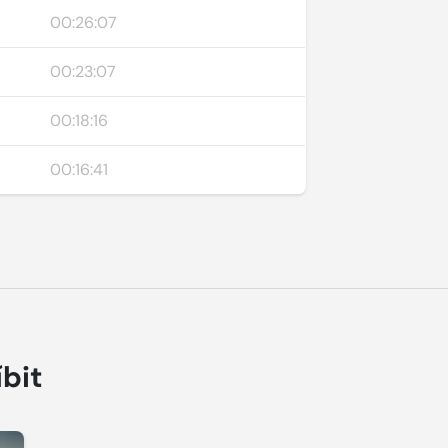
00:26:07
00:23:07
00:18:16
00:16:41
íbit