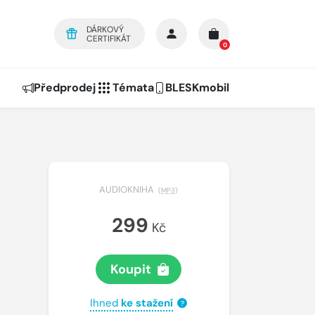
DÁRKOVÝ
CERTIFIKÁT
0
Předprodej
Témata
BLESKmobil
AUDIOKNIHA
(
MP3
)
299
Kč
Koupit
Ihned
ke stažení
?