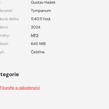
:
Gustav Hašek
avatel:
Tympanum
ková délka:
11:40:11 hod.
dáno:
2024
máty:
MP3
ikost:
645 MiB
yk:
Čeština
tegorie
Filozofie a náboženství