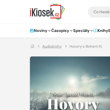
Přejít na hlavní obsah
VYHLEDÁVÁNÍ
Hlavní navigace
Noviny
Časopisy
Speciály
Knihy
Audioknihy
Hovory s Bohem III.