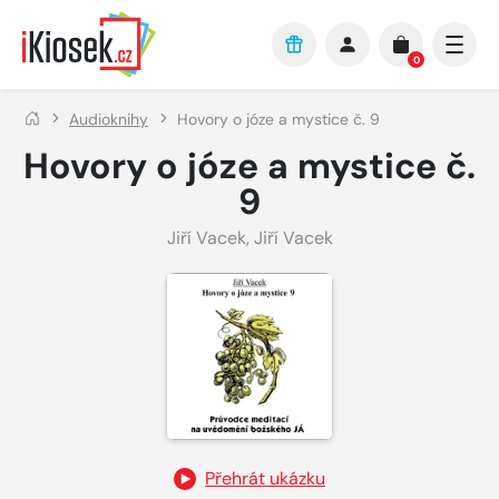
Přejít na hlavní obsah
0
Audioknihy
Hovory o józe a mystice č. 9
Hovory o józe a mystice č.
9
Jiří Vacek
,
Jiří Vacek
Přehrát ukázku