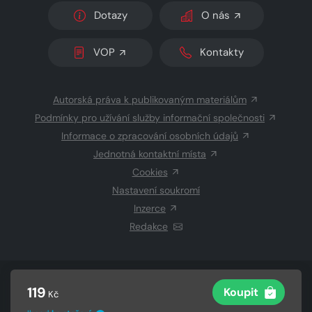
Dotazy
O nás
VOP
Kontakty
Autorská práva k publikovaným materiálům
Podmínky pro užívání služby informační společnosti
Informace o zpracování osobních údajů
Jednotná kontaktní místa
Cookies
Nastavení soukromí
Inzerce
Redakce
© 2026 Copyright
CZECH NEWS CENTER a.s.
a dodavatelé
119
Koupit
Kč
obsahu
Vysázeno
Grand IT s.r.o.