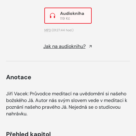
Audiokniha
119 Kč
MP3
(01:27:44 hod.)
Jak na audioknihu?
Anotace
Jiří Vacek: Průvodce meditací na uvědomění si našeho
božského Já. Autor nás svým slovem vede v meditaci k
poznání našeho pravého Já. Nejedná se o studiovou
nahrávku.
Přehled kapitol