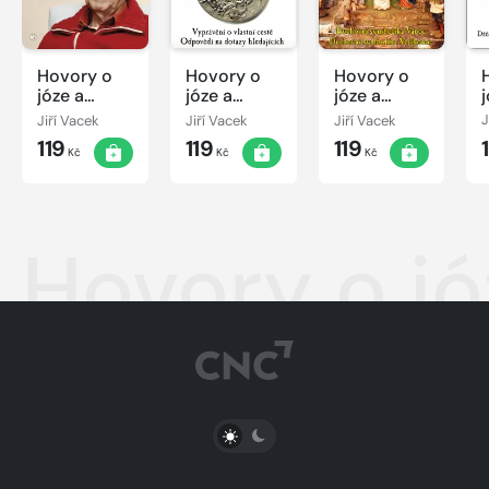
Hovory o
Hovory o
Hovory o
józe a
józe a
józe a
mystice č.
mystice č. 1
mystice č.
Jiří Vacek
Jiří Vacek
Jiří Vacek
J
28
3
119
119
119
Kč
Kč
Kč
Hovory o jó
PŘEPNOUT SVĚTLÝ/TMAVÝ REŽIM