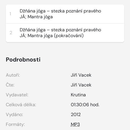
Džňána jóga – stezka poznání pravého
1
JÁ; Mantra jóga
Džňána jóga – stezka poznání pravého
2
JÁ; Mantra jóga (pokračování)
Podrobnosti
Autoři:
Jiří Vacek
Čte:
Jiří Vacek
Vydavatel:
Krutina
Celková délka:
01:30:06 hod.
Vydáno:
2012
Formáty:
MP3