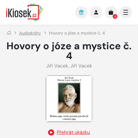
Přejít na hlavní obsah
0
Audioknihy
Hovory o józe a mystice č. 4
Hovory o józe a mystice č.
4
Jiří Vacek
,
Jiří Vacek
Přehrát ukázku