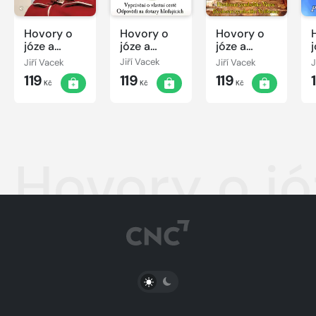
Hovory o
Hovory o
Hovory o
józe a
józe a
józe a
mystice č.
mystice č. 1
mystice č.
Jiří Vacek
Jiří Vacek
Jiří Vacek
J
28
3
119
119
119
Kč
Kč
Kč
Hovory o jó
PŘEPNOUT SVĚTLÝ/TMAVÝ REŽIM