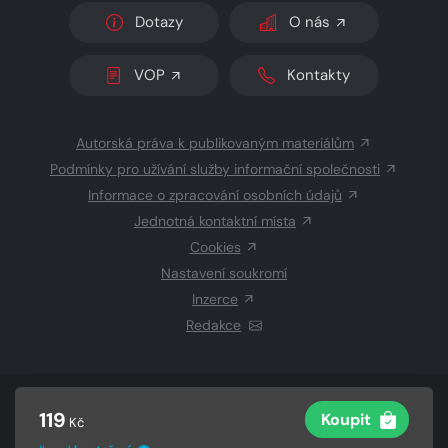
Dotazy
O nás
VOP
Kontakty
Autorská práva k publikovaným materiálům
Podmínky pro užívání služby informační společnosti
Informace o zpracování osobních údajů
Jednotná kontaktní místa
Cookies
Nastavení soukromí
Inzerce
Redakce
© 2026 Copyright
CZECH NEWS CENTER a.s.
a dodavatelé
119
Koupit
Kč
obsahu
Vysázeno
Grand IT s.r.o.