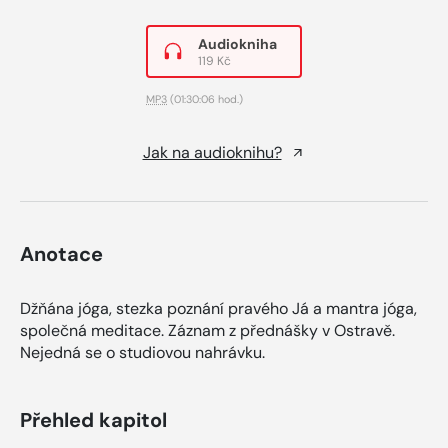
Audiokniha
119 Kč
MP3
(01:30:06 hod.)
Jak na audioknihu?
Anotace
Džňána jóga, stezka poznání pravého Já a mantra jóga,
společná meditace. Záznam z přednášky v Ostravě.
Nejedná se o studiovou nahrávku.
Přehled kapitol