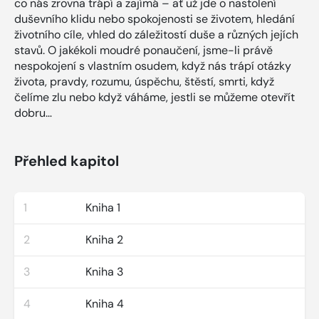
co nás zrovna trápí a zajímá – ať už jde o nastolení
duševního klidu nebo spokojenosti se životem, hledání
životního cíle, vhled do záležitostí duše a různých jejích
stavů. O jakékoli moudré ponaučení, jsme-li právě
nespokojení s vlastním osudem, když nás trápí otázky
života, pravdy, rozumu, úspěchu, štěstí, smrti, když
čelíme zlu nebo když váháme, jestli se můžeme otevřít
dobru…
Přehled kapitol
1
Kniha 1
2
Kniha 2
3
Kniha 3
4
Kniha 4