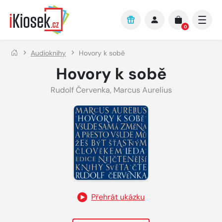
Přejít na hlavní obsah
0
Audioknihy
Hovory k sobě
Hovory k sobě
Rudolf Červenka
,
Marcus Aurelius
Přehrát ukázku