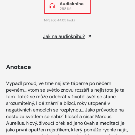
Audiokniha
268 Kč
MP3
(06:44:05 hod.)
Jak na audioknihu?
Anotace
Vypadl proud, ve tmě nejistě tápeme po něčem
pevném… vtom se světlo znovu rozzáří a nejistota je ta
tam. Totéž se může odehrát v životě: svět se stane
srozumitelný, lidé známí a blízcí, roky utopené v
negativních emocích se rozplynou… Jako průvodce na
cestu za světlem se nabízí filosof a císař Marcus
Aurelius. Nový, živoucí překlad jeho úvah a meditací je
jako první opatřen rejstříkem, který pomůže rychle najít,