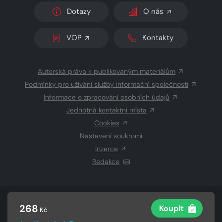
Dotazy
O nás
VOP
Kontakty
Autorská práva k publikovaným materiálům
Podmínky pro užívání služby informační společnosti
Informace o zpracování osobních údajů
Jednotná kontaktní místa
Cookies
Nastavení soukromí
Inzerce
Redakce
© 2026 Copyright
CZECH NEWS CENTER a.s.
a dodavatelé
268
Koupit
Kč
obsahu
Vysázeno
Grand IT s.r.o.