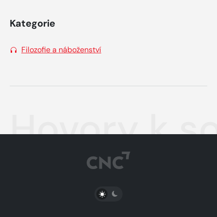
Kategorie
Filozofie a náboženství
Hovory k s
PŘEPNOUT SVĚTLÝ/TMAVÝ REŽIM