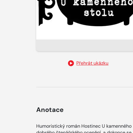
Přehrát ukázku
Anotace
Humoristický román Hostinec U kamenného st
dobrého čtenářského ocenění, a dokonce se 