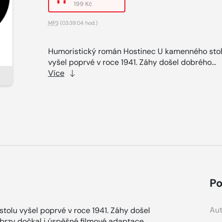
199 Kč
MP3
(03:39:04 hod.)
Humoristický román Hostinec U kamenného sto
vyšel poprvé v roce 1941. Záhy došel dobrého...
Více
Po
Aut
olu vyšel poprvé v roce 1941. Záhy došel
brzy dočkal i úspěšné filmové adaptace