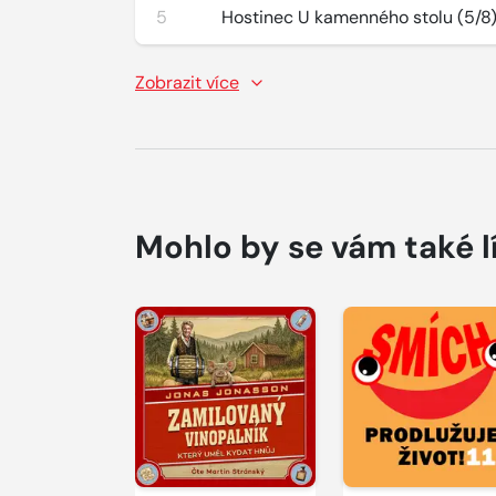
5
Hostinec U kamenného stolu (5/8
Zobrazit více
Mohlo by se vám také l
Přehrát
Přehrát
ukázku
ukázku