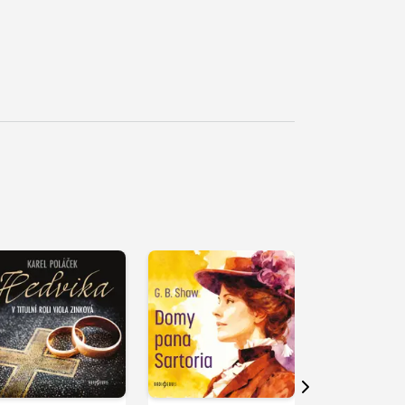
řehrát
kázku
Přehrát
Přehrát
ukázku
ukázku
Další