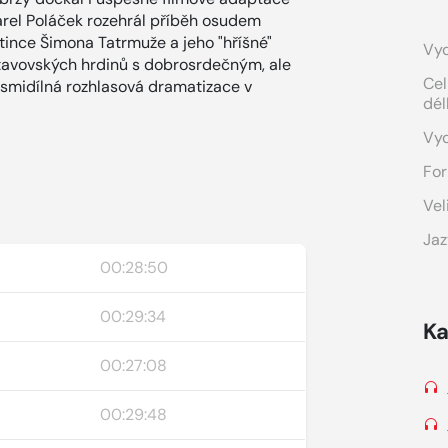
arel Poláček rozehrál příběh osudem
ince Šimona Tatrmuže a jeho "hříšné"
Vyd
tavovských hrdinů s dobrosrdečným, ale
Cel
smidílná rozhlasová dramatizace v
dél
Vy
For
Vel
Jaz
00:28:50
)
00:29:34
Ka
00:27:08
)
00:29:48