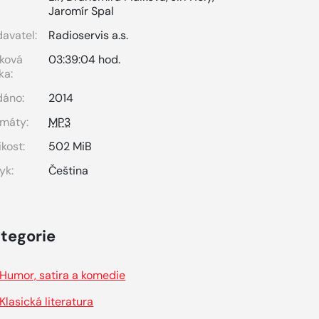
Jaromír Spal
avatel:
Radioservis a.s.
ková
03:39:04 hod.
ka:
dáno:
2014
máty:
MP3
ikost:
502 MiB
yk:
Čeština
tegorie
Humor, satira a komedie
Klasická literatura