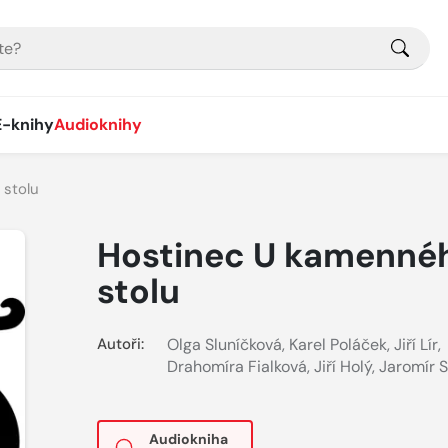
E-knihy
Audioknihy
stolu
Hostinec U kamenné
stolu
Autoři:
Olga Sluníčková
,
Karel Poláček
,
Jiří Lír
,
Drahomíra Fialková
,
Jiří Holý
,
Jaromír S
Audiokniha