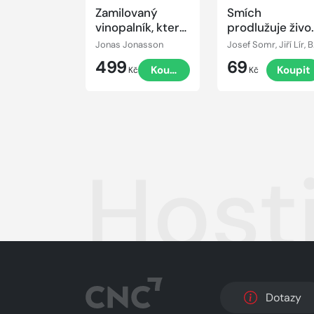
Zamilovaný
Smích
vinopalník, který
prodlužuje život
uměl kydat hnůj
11
Jonas Jonasson
Josef Somr, Jiří Lír, Barbora Hr
499
69
Koupit
Koupit
Kč
Kč
Host
Dotazy