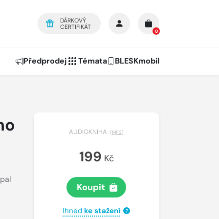
DÁRKOVÝ
CERTIFIKÁT
0
Předprodej
Témata
BLESKmobil
ho
AUDIOKNIHA
(
MP3
)
199
Kč
pal
Koupit
Ihned
ke stažení
?