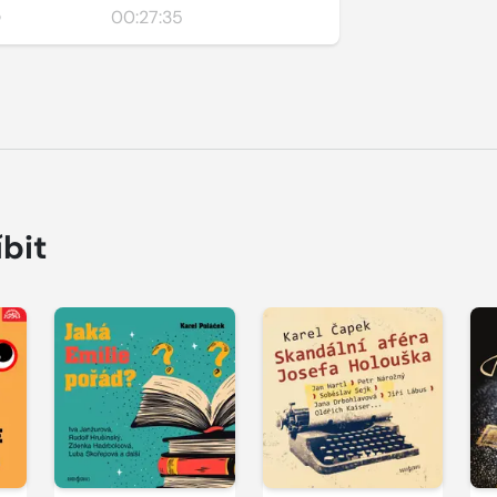
)
00:27:35
íbit
Přehrát
Přehrát
P
ukázku
ukázku
u