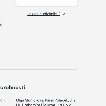
Jak na audioknihu?
lu
drobnosti
oři:
Olga Sluníčková
,
Karel Poláček
,
Jiří
Lír
,
Drahomíra Fialková
,
Jiří Holý
,