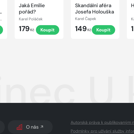
Jaká Emílie
Skandální aféra
H
!
pořád?
Josefa Holouška
zánová, Jiří Grossmann, Václav Postránecký, Miroslav Moravec, Jiří Štuchal, Josef Velda, Miloslav Šimek, František Nepil
Karel Poláček
Karel Čapek
K
179
149
Koupit
Koupit
Kč
Kč
inec U
Autorská práva k publikovaným 
O nás
Podmínky pro užívání služby info