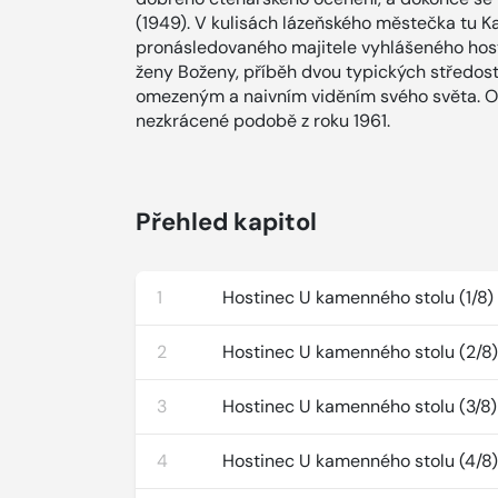
(1949). V kulisách lázeňského městečka tu K
pronásledovaného majitele vyhlášeného host
ženy Boženy, příběh dvou typických středos
omezeným a naivním viděním svého světa. O
nezkrácené podobě z roku 1961.
Přehled kapitol
1
Hostinec U kamenného stolu (1/8)
2
Hostinec U kamenného stolu (2/8
3
Hostinec U kamenného stolu (3/8)
4
Hostinec U kamenného stolu (4/8