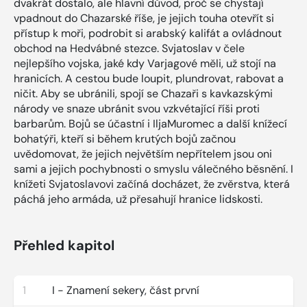
dvakrát dostalo, ale hlavní důvod, proč se chystají
vpadnout do Chazarské říše, je jejich touha otevřít si
přístup k moři, podrobit si arabský kalifát a ovládnout
obchod na Hedvábné stezce. Svjatoslav v čele
nejlepšího vojska, jaké kdy Varjagové měli, už stojí na
hranicích. A cestou bude loupit, plundrovat, rabovat a
ničit. Aby se ubránili, spojí se Chazaři s kavkazskými
národy ve snaze ubránit svou vzkvétající říši proti
barbarům. Bojů se účastní i IljaMuromec a další knížecí
bohatýři, kteří si během krutých bojů začnou
uvědomovat, že jejich největším nepřítelem jsou oni
sami a jejich pochybnosti o smyslu válečného běsnění. I
knížeti Svjatoslavovi začíná docházet, že zvěrstva, která
páchá jeho armáda, už přesahují hranice lidskosti.
Přehled kapitol
1
I - Znamení sekery, část první