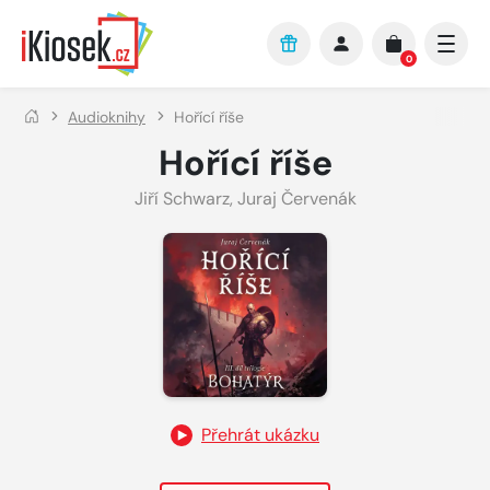
Přejít na hlavní obsah
0
Audioknihy
Hořící říše
Hořící říše
Jiří Schwarz
,
Juraj Červenák
Přehrát ukázku