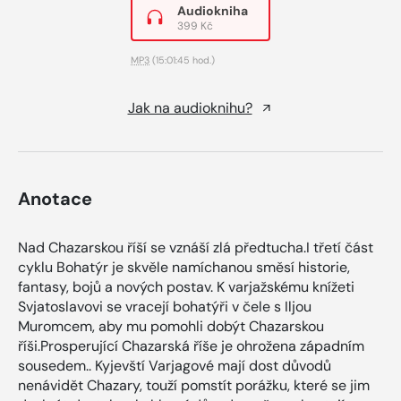
Audiokniha
399 Kč
MP3
(15:01:45 hod.)
Jak na audioknihu?
Anotace
Nad Chazarskou říší se vznáší zlá předtucha.I třetí část
cyklu Bohatýr je skvěle namíchanou směsí historie,
fantasy, bojů a nových postav. K varjažskému knížeti
Svjatoslavovi se vracejí bohatýři v čele s Iljou
Muromcem, aby mu pomohli dobýt Chazarskou
říši.Prosperující Chazarská říše je ohrožena západním
sousedem.. Kyjevští Varjagové mají dost důvodů
nenávidět Chazary, touží pomstít porážku, které se jim