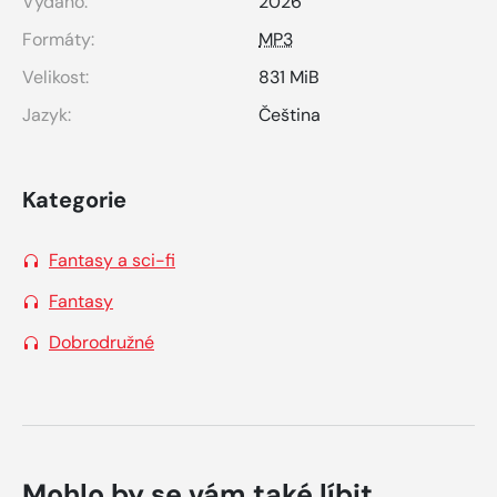
Vydáno:
2026
Formáty:
MP3
Velikost:
831 MiB
Jazyk:
Čeština
Kategorie
Fantasy a sci-fi
Fantasy
Dobrodružné
Mohlo by se vám také líbit