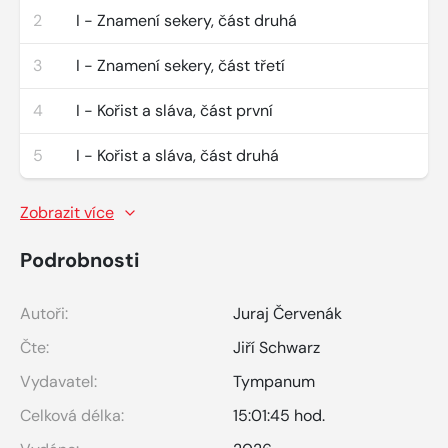
2
I - Znamení sekery, část druhá
3
I - Znamení sekery, část třetí
4
I - Kořist a sláva, část první
5
I - Kořist a sláva, část druhá
Zobrazit více
Podrobnosti
Autoři:
Juraj Červenák
Čte:
Jiří Schwarz
Vydavatel:
Tympanum
Celková délka:
15:01:45 hod.