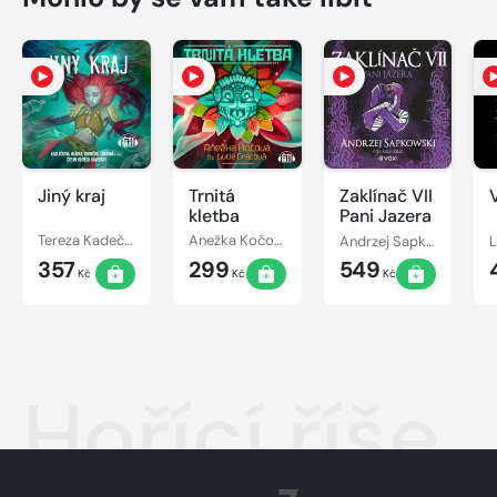
Jiný kraj
Trnitá
Zaklínač VII
kletba
Pani Jazera
Tereza Kadečková, Tereza Matoušková
Anežka Kočová
Andrzej Sapkowski
357
299
549
Kč
Kč
Kč
Hořící říše