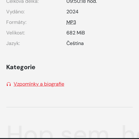
Celková délka:
09:50:18 hod.
Vydáno:
2024
Formáty:
MP3
Velikost:
682 MiB
Jazyk:
Čeština
Kategorie
Vzpomínky a biografie
Hop sem, 