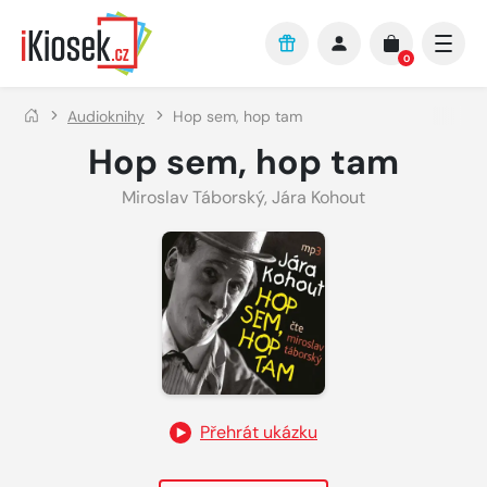
Přejít na hlavní obsah
0
Audioknihy
Hop sem, hop tam
Hop sem, hop tam
Miroslav Táborský
,
Jára Kohout
Přehrát ukázku