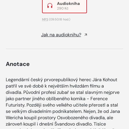
Audiokniha
290 Kč
MP3
(09:50:18 hod.)
Jak na audioknihu?
Anotace
Legendární český prvorepublikový herec Jára Kohout
patřil ve své době k největším hvězdám filmu a
divadla. Původní profesí zubař se stal slavným nejprve
jako partner jiného oblíbeného komika - Ference
Futuristy. Později svého velkého učitele přerostl a stal
se velkým divadelním podnikatelem. Nejen, že od Jana
Wericha koupil prostory Osvobozeného divadla, ale
zároveň koupil i dnešní Švandovo divadlo. Tisíce