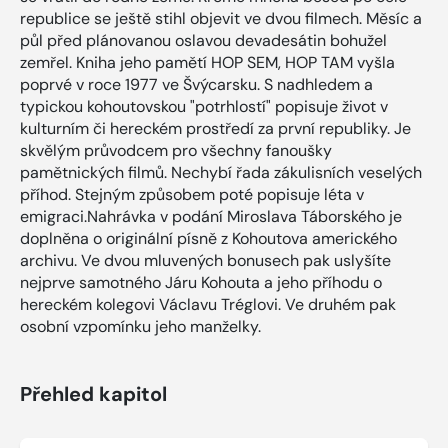
republice se ještě stihl objevit ve dvou filmech. Měsíc a
půl před plánovanou oslavou devadesátin bohužel
zemřel. Kniha jeho pamětí HOP SEM, HOP TAM vyšla
poprvé v roce 1977 ve Švýcarsku. S nadhledem a
typickou kohoutovskou "potrhlostí" popisuje život v
kulturním či hereckém prostředí za první republiky. Je
skvělým průvodcem pro všechny fanoušky
pamětnických filmů. Nechybí řada zákulisních veselých
příhod. Stejným způsobem poté popisuje léta v
emigraci.Nahrávka v podání Miroslava Táborského je
doplněna o originální písně z Kohoutova amerického
archivu. Ve dvou mluvených bonusech pak uslyšíte
nejprve samotného Járu Kohouta a jeho příhodu o
hereckém kolegovi Václavu Tréglovi. Ve druhém pak
osobní vzpomínku jeho manželky.
Přehled kapitol