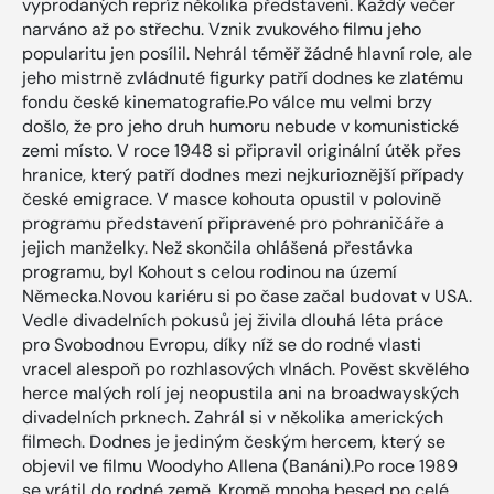
vyprodaných repríz několika představení. Každý večer
narváno až po střechu. Vznik zvukového filmu jeho
popularitu jen posílil. Nehrál téměř žádné hlavní role, ale
jeho mistrně zvládnuté figurky patří dodnes ke zlatému
fondu české kinematografie.Po válce mu velmi brzy
došlo, že pro jeho druh humoru nebude v komunistické
zemi místo. V roce 1948 si připravil originální útěk přes
hranice, který patří dodnes mezi nejkurioznější případy
české emigrace. V masce kohouta opustil v polovině
programu představení připravené pro pohraničáře a
jejich manželky. Než skončila ohlášená přestávka
programu, byl Kohout s celou rodinou na území
Německa.Novou kariéru si po čase začal budovat v USA.
Vedle divadelních pokusů jej živila dlouhá léta práce
pro Svobodnou Evropu, díky níž se do rodné vlasti
vracel alespoň po rozhlasových vlnách. Pověst skvělého
herce malých rolí jej neopustila ani na broadwayských
divadelních prknech. Zahrál si v několika amerických
filmech. Dodnes je jediným českým hercem, který se
objevil ve filmu Woodyho Allena (Banáni).Po roce 1989
se vrátil do rodné země. Kromě mnoha besed po celé