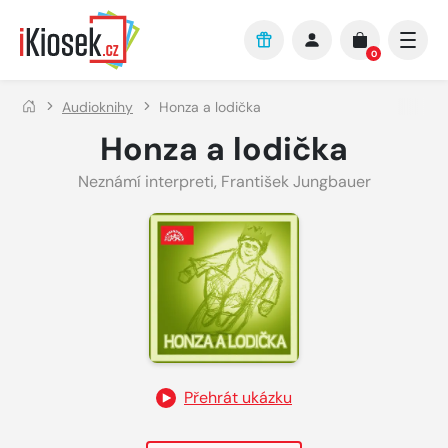
Přejít na hlavní obsah
0
Audioknihy
Honza a lodička
Honza a lodička
Neznámí interpreti
,
František Jungbauer
Přehrát ukázku