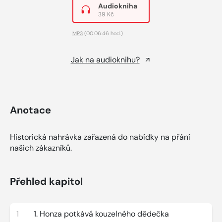
Audiokniha
39 Kč
MP3
(00:06:46 hod.)
Jak na audioknihu?
Anotace
Historická nahrávka zařazená do nabídky na přání
našich zákazníků.
Přehled kapitol
1
1. Honza potkává kouzelného dědečka