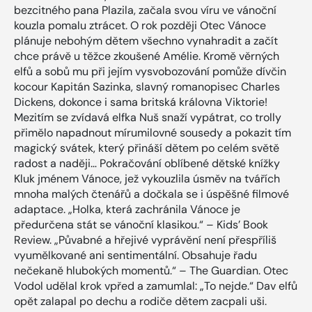
bezcitného pana Plazila, začala svou víru ve vánoční
kouzla pomalu ztrácet. O rok později Otec Vánoce
plánuje nebohým dětem všechno vynahradit a začít
chce právě u těžce zkoušené Amélie. Kromě věrných
elfů a sobů mu při jejím vysvobozování pomůže dívčin
kocour Kapitán Sazinka, slavný romanopisec Charles
Dickens, dokonce i sama britská královna Viktorie!
Mezitím se zvídavá elfka Nuš snaží vypátrat, co trolly
přimělo napadnout mírumilovné sousedy a pokazit tím
magický svátek, který přináší dětem po celém světě
radost a naději… Pokračování oblíbené dětské knížky
Kluk jménem Vánoce, jež vykouzlila úsměv na tvářích
mnoha malých čtenářů a dočkala se i úspěšné filmové
adaptace. „Holka, která zachránila Vánoce je
předurčena stát se vánoční klasikou.“ – Kids’ Book
Review. „Půvabné a hřejivé vyprávění není přespříliš
vyumělkované ani sentimentální. Obsahuje řadu
nečekaně hlubokých momentů.“ – The Guardian. Otec
Vodol udělal krok vpřed a zamumlal: „To nejde.“ Dav elfů
opět zalapal po dechu a rodiče dětem zacpali uši.