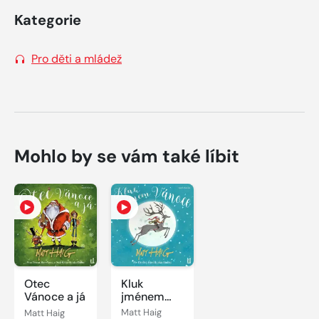
Kategorie
Pro děti a mládež
Mohlo by se vám také líbit
Otec
Kluk
Vánoce a já
jménem
Vánoce
Matt Haig
Matt Haig