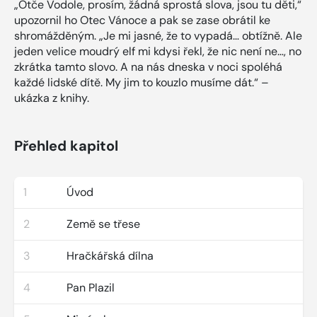
„Otče Vodole, prosím, žádná sprostá slova, jsou tu děti,“
upozornil ho Otec Vánoce a pak se zase obrátil ke
shromážděným. „Je mi jasné, že to vypadá… obtížně. Ale
jeden velice moudrý elf mi kdysi řekl, že nic není ne…, no
zkrátka tamto slovo. A na nás dneska v noci spoléhá
každé lidské dítě. My jim to kouzlo musíme dát.“ –
ukázka z knihy.
Přehled kapitol
1
Úvod
2
Země se třese
3
Hračkářská dílna
4
Pan Plazil