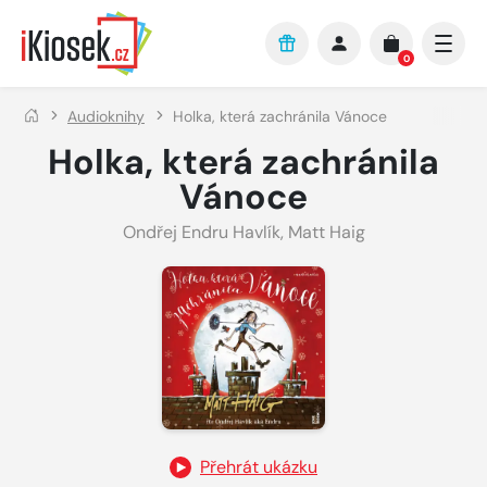
Přejít na hlavní obsah
0
Audioknihy
Holka, která zachránila Vánoce
Holka, která zachránila
Vánoce
Ondřej Endru Havlík
,
Matt Haig
Přehrát ukázku