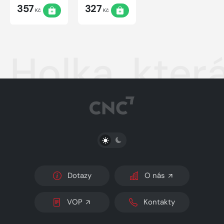
357
327
Kč
Kč
Holka, kter
PŘEPNOUT SVĚTLÝ/TMAVÝ REŽIM
Dotazy
O nás
VOP
Kontakty