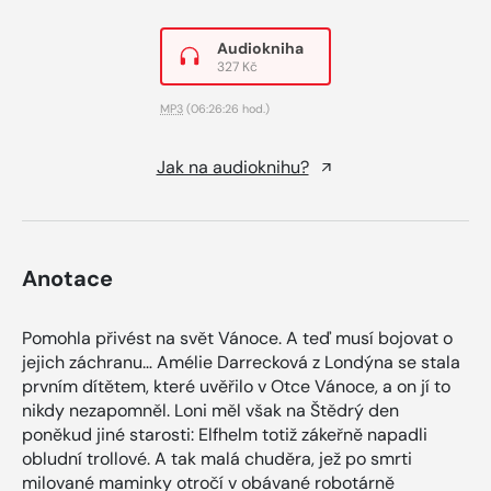
Audiokniha
327 Kč
MP3
(06:26:26 hod.)
Jak na audioknihu?
Anotace
Pomohla přivést na svět Vánoce. A teď musí bojovat o
jejich záchranu… Amélie Darrecková z Londýna se stala
prvním dítětem, které uvěřilo v Otce Vánoce, a on jí to
nikdy nezapomněl. Loni měl však na Štědrý den
poněkud jiné starosti: Elfhelm totiž zákeřně napadli
obludní trollové. A tak malá chuděra, jež po smrti
milované maminky otročí v obávané robotárně