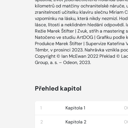
kilometrů od matčiny ochranitelské náruče, u
zranitelností učitelku klavíru slečnu Miriam C
vzpomínku na lásku, která nikdy nezmizí. Hodi
lásce, lítosti a neklidném hledání odpovědí.
Režie Marek Štifter | Zvuk, střih a mastering
Natočeno ve studiu ArtDOG | Grafiku podle 
Produkce Marek Štifter | Supervize Kateřina 
Témbr, v prosinci 2023. Nahrávka vznikla p
Copyright © Ian McEwan 2022 Překlad © Lad
Group, a. s. – Odeon, 2023.
Přehled kapitol
1
Kapitola 1
0
2
Kapitola 2
0