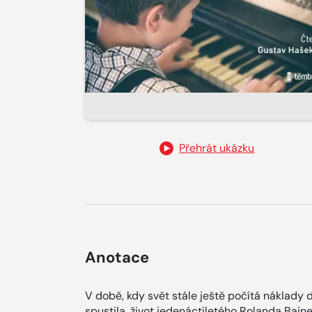
Přehrát ukázku
Anotace
V době, kdy svět stále ještě počítá náklady 
spustila, život jedenáctiletého Rolanda Bain