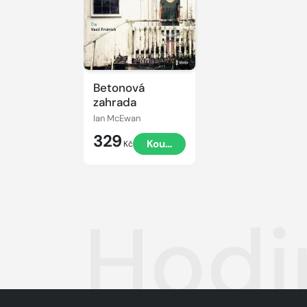
Betonová
zahrada
Ian McEwan
329
Koupit
Kč
Hodi