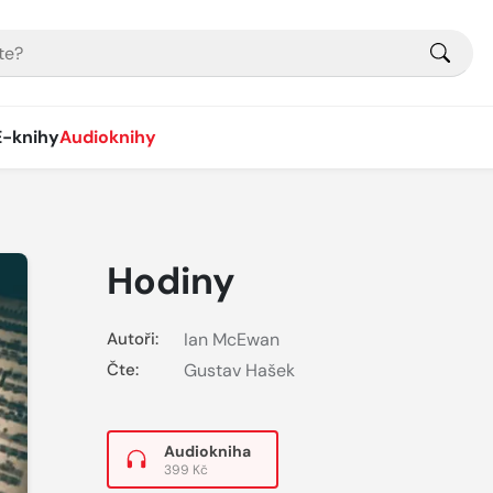
E-knihy
Audioknihy
Hodiny
Autoři:
Ian McEwan
Čte:
Gustav Hašek
Audiokniha
399 Kč