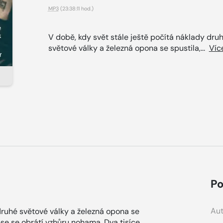
MP3
(23:38:11 hod.)
V době, kdy svět stále ještě počítá náklady dru
světové války a železná opona se spustila,...
Víc
Po
Aut
druhé světové války a železná opona se
ese se obrátí vzhůru nohama. Dva tisíce