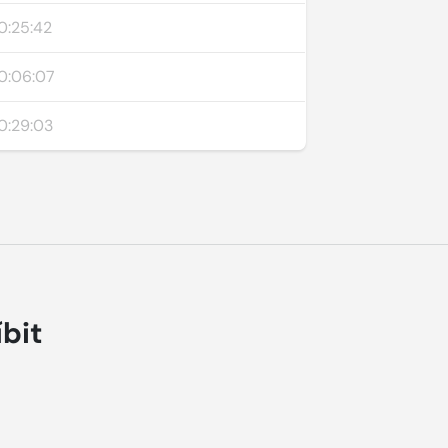
0:25:42
0:06:07
0:29:03
íbit