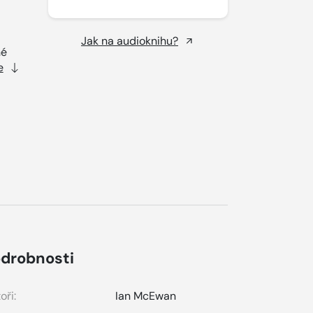
Jak na audioknihu?
hé
e
drobnosti
oři:
Ian McEwan