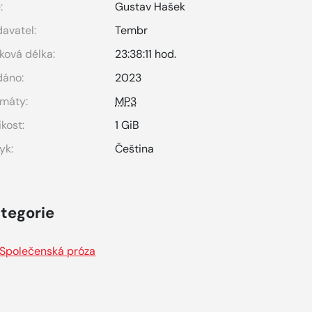
:
Gustav Hašek
avatel:
Tembr
ková délka:
23:38:11 hod.
dáno:
2023
máty:
MP3
ikost:
1 GiB
yk:
Čeština
tegorie
Společenská próza