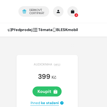
DÁRKOVÝ
CERTIFIKÁT
0
Předprodej
Témata
BLESKmobil
AUDIOKNIHA
(
MP3
)
399
Kč
Koupit
Ihned
ke stažení
?