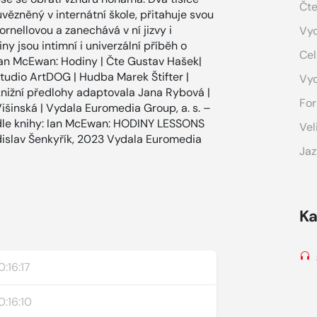
Čte
vězněný v internátní škole, přitahuje svou
ornellovou a zanechává v ní jizvy i
Vyd
ny jsou intimní i univerzální příběh o
Cel
 Ian McEwan: Hodiny | Čte Gustav Hašek|
 studio ArtDOG | Hudba Marek Štifter |
Vy
knižní předlohy adaptovala Jana Rybová |
For
Višinská | Vydala Euromedia Group, a. s. –
odle knihy: Ian McEwan: HODINY LESSONS
Vel
islav Šenkyřík, 2023 Vydala Euromedia
Jaz
Ka
0:16:17
0:16:10