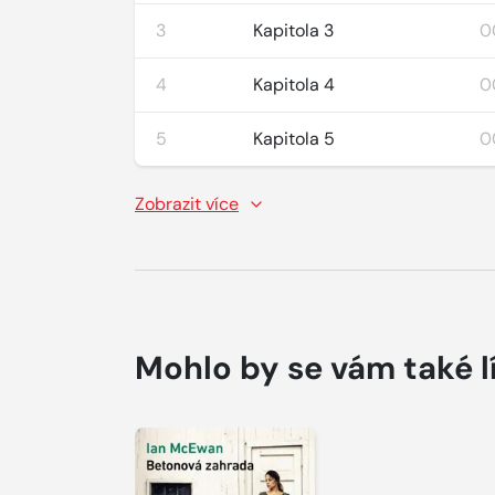
3
Kapitola 3
0
4
Kapitola 4
0
5
Kapitola 5
0
Zobrazit více
Mohlo by se vám také l