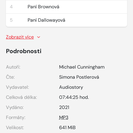
4
Paní Brownová
5
Paní Dallowayová
Zobrazit více
Podrobnosti
Autoři:
Michael Cunningham
Čte:
Simona Postlerová
Vydavatel:
Audiostory
Celková délka:
07:44:25 hod.
Vydáno:
2021
Formáty:
MP3
Velikost:
641 MiB