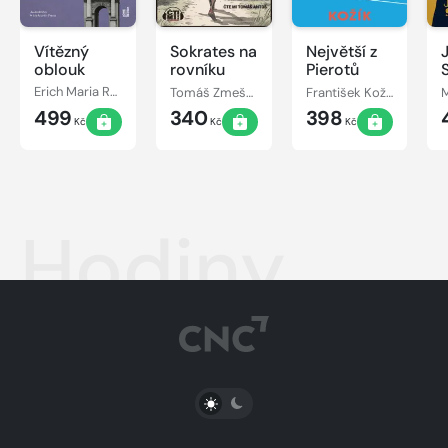
Vítězný
Sokrates na
Největší z
oblouk
rovníku
Pierotů
S
Erich Maria Remarque
Tomáš Zmeškal
František Kožík
499
340
398
Kč
Kč
Kč
Hodiny
PŘEPNOUT SVĚTLÝ/TMAVÝ REŽIM