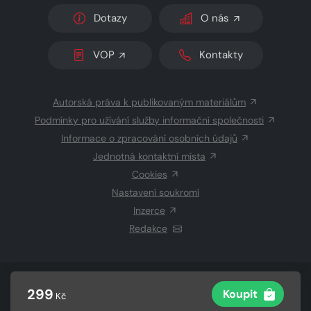
Dotazy
O nás
VOP
Kontakty
Autorská práva k publikovaným materiálům
Podmínky pro užívání služby informační společnosti
Informace o zpracování osobních údajů
Jednotná kontaktní místa
Cookies
Nastavení soukromí
Inzerce
Redakce
© 2026 Copyright
CZECH NEWS CENTER a.s.
a dodavatelé
299
Koupit
Kč
obsahu