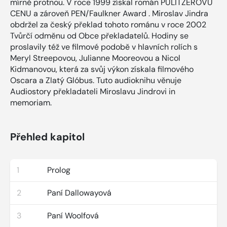
mírně protnou. V roce 1999 získal román PULITZEROVU
CENU a zároveň PEN/Faulkner Award . Miroslav Jindra
obdržel za český překlad tohoto románu v roce 2002
Tvůrčí odměnu od Obce překladatelů. Hodiny se
proslavily též ve filmové podobě v hlavních rolích s
Meryl Streepovou, Julianne Mooreovou a Nicol
Kidmanovou, která za svůj výkon získala filmového
Oscara a Zlatý Glóbus. Tuto audioknihu věnuje
Audiostory překladateli Miroslavu Jindrovi in
memoriam.
Přehled kapitol
1
Prolog
2
Paní Dallowayová
3
Paní Woolfová