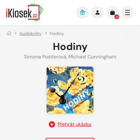
Přejít na hlavní obsah
0
Audioknihy
Hodiny
Hodiny
Simona Postlerová
,
Michael Cunningham
Přehrát ukázku