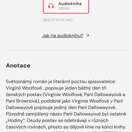
Audiokniha
299 Kč
MP3
(07:44:25 hod.)
Jak na audioknihu?
Anotace
Světoznámý román je literární poctou spisovatelce
Virginii Woolfové , popisuje jeden běžný den tří
ženských postav (Virginie Woolfová, Paní Dallowayová a
Paní Brownová), podobně jako Virginie Woolfová v Paní
Dallowayové popisuje jediný den Paní Dallowayové.
Původně zamýšlený název Paní Dallowayové byl ostatně
„Hodiny“. Osudy postav se odehrávají v různých
časových rovinách, přesto se dějové linie na konci knihy