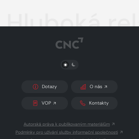
Hluboká re
PŘEPNOUT SVĚTLÝ/TMAVÝ REŽIM
Dotazy
O nás
VOP
Kontakty
Autorská práva k publikovaným materiálům
Podmínky pro užívání služby informační společnosti