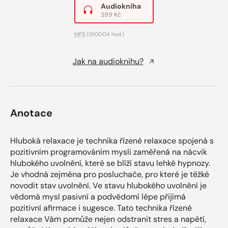
Audiokniha
399 Kč
MP3
(01:00:04 hod.)
Jak na audioknihu?
Anotace
Hluboká relaxace je technika řízené relaxace spojená s
pozitivním programováním mysli zaměřená na nácvik
hlubokého uvolnění, které se blíží stavu lehké hypnozy.
Je vhodná zejména pro posluchače, pro které je těžké
novodit stav uvolnění. Ve stavu hlubokého uvolnění je
vědomá mysl pasivní a podvědomí lépe přijímá
pozitivní afirmace i sugesce. Tato technika řízené
relaxace Vám pomůže nejen odstranit stres a napětí,