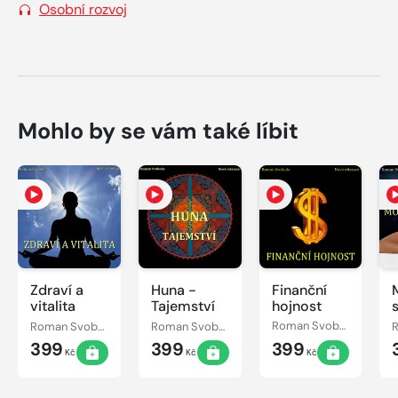
Osobní rozvoj
Mohlo by se vám také líbit
Zdraví a
Huna -
Finanční
vitalita
Tajemství
hojnost
Roman Svoboda
Roman Svoboda
Roman Svoboda
399
399
399
Kč
Kč
Kč