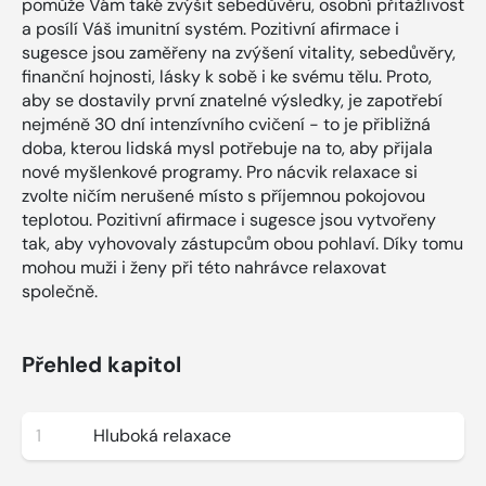
pomůže Vám také zvýšit sebedůvěru, osobní přitažlivost
a posílí Váš imunitní systém. Pozitivní afirmace i
sugesce jsou zaměřeny na zvýšení vitality, sebedůvěry,
finanční hojnosti, lásky k sobě i ke svému tělu. Proto,
aby se dostavily první znatelné výsledky, je zapotřebí
nejméně 30 dní intenzívního cvičení - to je přibližná
doba, kterou lidská mysl potřebuje na to, aby přijala
nové myšlenkové programy. Pro nácvik relaxace si
zvolte ničím nerušené místo s příjemnou pokojovou
teplotou. Pozitivní afirmace i sugesce jsou vytvořeny
tak, aby vyhovovaly zástupcům obou pohlaví. Díky tomu
mohou muži i ženy při této nahrávce relaxovat
společně.
Přehled kapitol
1
Hluboká relaxace