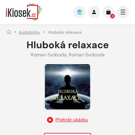
Přejít na hlavní obsah
0
Audioknihy
Hluboká relaxace
Hluboká relaxace
Roman Svoboda
,
Roman Svoboda
Přehrát ukázku