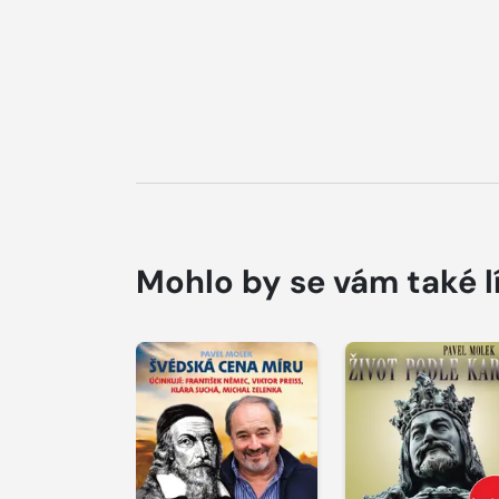
Mohlo by se vám také l
Přehrát
Přehrát
ukázku
ukázku