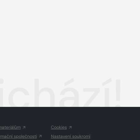
ichází!
materiálům
Cookies
rmační společnosti
Nastavení soukromí