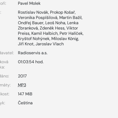
oři:
Pavel Molek
:
Rostislav Novák
,
Prokop Košař
,
Veronika Pospíšilová
,
Martin Bažil
,
Ondřej Bauer
,
Leoš Noha
,
Lenka
Zbranková
,
Zdeněk Hess
,
Viktor
Preiss
,
Kamil Halbich
,
Petr Halíček
,
Kryštof Nohýnek
,
Miloslav König
,
Jiří Knot
,
Jaroslav Vlach
avatel:
Radioservis a.s.
ková
01:03:54 hod.
ka:
dáno:
2017
máty:
MP3
ikost:
147 MiB
yk:
Čeština