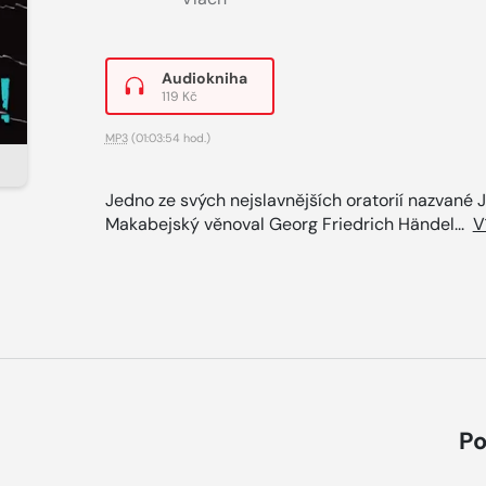
Audiokniha
119 Kč
MP3
(01:03:54 hod.)
Jedno ze svých nejslavnějších oratorií nazvané 
Makabejský věnoval Georg Friedrich Händel...
V
Po