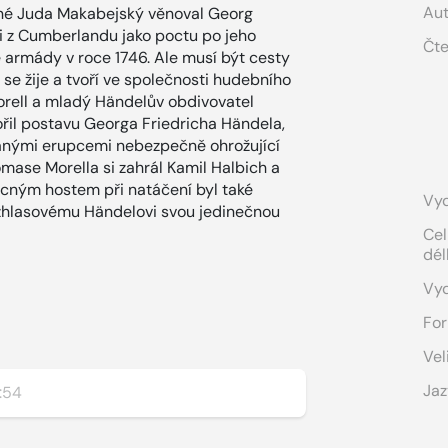
Aut
vané Juda Makabejský věnoval Georg
i z Cumberlandu jako poctu po jeho
Čte
 armády v roce 1746. Ale musí být cesty
se žije a tvoří ve společnosti hudebního
Morell a mladý Händelův obdivovatel
vořil postavu Georga Friedricha Händela,
kanými erupcemi nebezpečně ohrožující
omase Morella si zahrál Kamil Halbich a
ácným hostem při natáčení byl také
Vyd
ozhlasovému Händelovi svou jedinečnou
Cel
dél
Vy
For
Vel
Jaz
:54