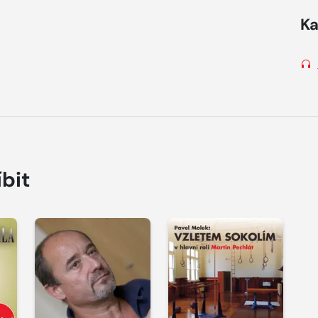
Ka
íbit
Přehrát
ukázku