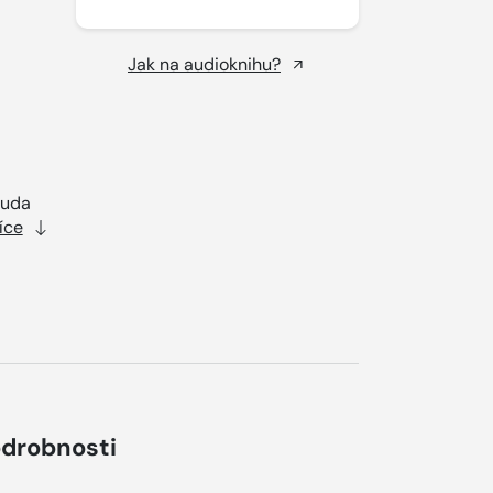
Jak na audioknihu?
Juda
íce
drobnosti