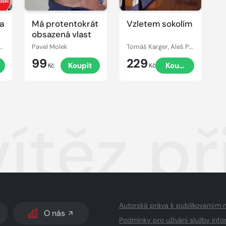
a
Má protentokrát
Vzletem sokolím
obsazená vlast
 Mrkvička, Andrea Černá, Igor Bareš, Martin Stránský, Lukáš Hlavica, Pavel Molek, Andrea Elsnerová
Pavel Molek
Tomáš Karger, Aleš Procházka, Taťjana Medvecká, Otakar Brousek, Jan Vlasák, Marek Holý, Stanislav Lehký, Antonie Talacková, Jiří Štěpnička, Ladislav Frej, Miroslav Táborský, Martin Pechlát, Pavel Molek, Josef Somr, Pavel Batěk, Jan Dolanský
99
229
Koupit
Koupit
Kč
Kč
vítěz př
Autorská práva k publikovaným 
O nás
Podmínky pro užívání služby info