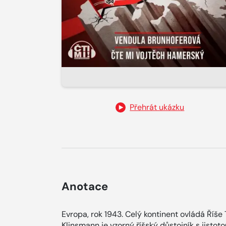
Přehrát ukázku
Anotace
Evropa, rok 1943. Celý kontinent ovládá Říše
Klinsmann je vzorný říšský důstojník s jistot