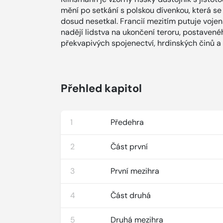
mění po setkání s polskou dívenkou, která se 
dosud nesetkal. Francií mezitím putuje voje
nadějí lidstva na ukončení teroru, postavené
překvapivých spojenectví, hrdinských činů a 
Přehled kapitol
1
Předehra
2
Část první
3
První mezihra
4
Část druhá
5
Druhá mezihra