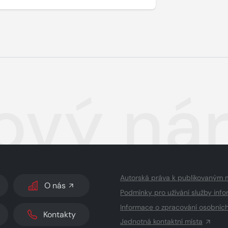
ový ná
Autorská práva k publikovaným 
O nás
Podmínky pro užívání služby info
Informace o zpracování osobníc
Kontakty
Jednotná kontaktní místa