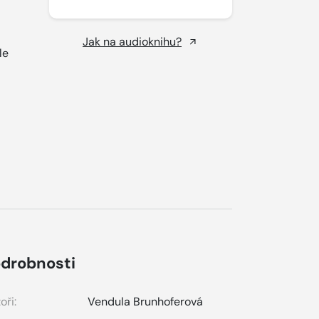
Jak na audioknihu?
le
drobnosti
oři:
Vendula Brunhoferová