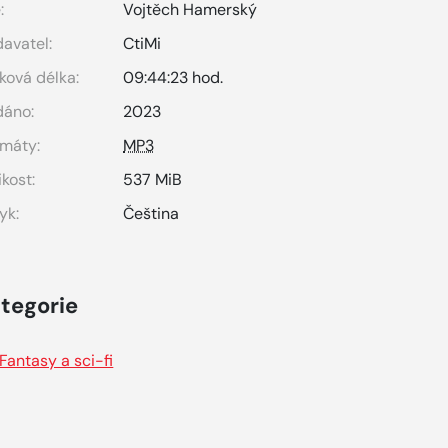
:
Vojtěch Hamerský
avatel:
CtiMi
ková délka:
09:44:23 hod.
dáno:
2023
máty:
MP3
ikost:
537 MiB
yk:
Čeština
tegorie
Fantasy a sci-fi