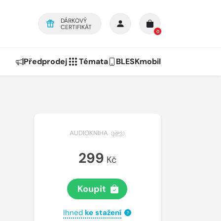
DÁRKOVÝ
CERTIFIKÁT
0
Předprodej
Témata
BLESKmobil
AUDIOKNIHA
(
MP3
)
299
Kč
Koupit
Ihned
ke stažení
?