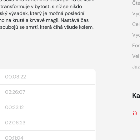
Čte
transformuje v bytost, s níž se nikdo
nský výsadek, který je možná poslední
Vyd
ho na kruté a krvavé magii. Nastává čas
Cel
soubojů se smrtí, která číhá všude kolem.
Vy
For
Vel
Jaz
00:08:22
02:26:07
Ka
00:23:12
02:06:23
00:11:04