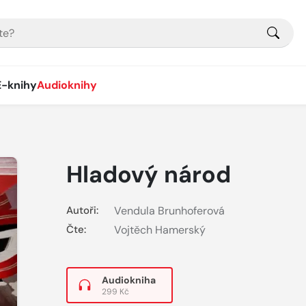
E-knihy
Audioknihy
Hladový národ
Autoři:
Vendula Brunhoferová
Čte:
Vojtěch Hamerský
Audiokniha
299 Kč