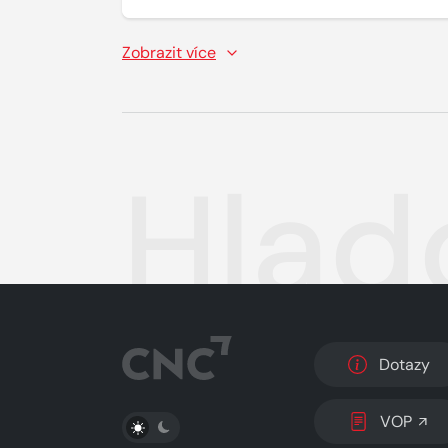
Zobrazit více
Hlad
Dotazy
PŘEPNOUT SVĚTLÝ/TMAVÝ REŽIM
VOP