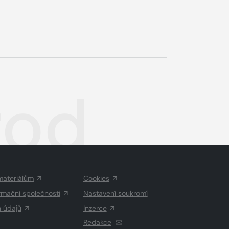
rod
materiálům
Cookies
rmační společnosti
Nastavení soukromí
h údajů
Inzerce
Redakce