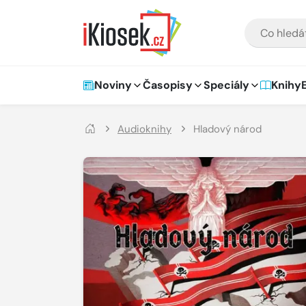
Přejít na hlavní obsah
VYHLEDÁVÁNÍ
Hlavní navigace
Noviny
Časopisy
Speciály
Knihy
Audioknihy
Hladový národ