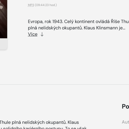
MP3
(09:44:23 hod.)
Evropa, rok 1943. Celý kontinent ovládá Říše Thu
plná nelidských okupantů. Klaus Klinsmann je...
Více
Po
Aut
 Thule plná nelidských okupantů. Klaus
ou solidního kariérního postupu. To se však