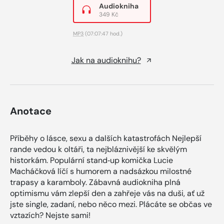
Audiokniha
349 Kč
MP3
(07:07:47 hod.)
Jak na audioknihu?
Anotace
Příběhy o lásce, sexu a dalších katastrofách Nejlepší
rande vedou k oltáři, ta nejbláznivější ke skvělým
historkám. Populární stand‑up komička Lucie
Macháčková líčí s humorem a nadsázkou milostné
trapasy a karamboly. Zábavná audiokniha plná
optimismu vám zlepší den a zahřeje vás na duši, ať už
jste single, zadaní, nebo něco mezi. Plácáte se občas ve
vztazích? Nejste sami!