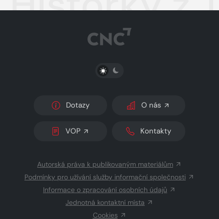
Historky z 
PŘEPNOUT SVĚTLÝ/TMAVÝ REŽIM
Dotazy
O nás
VOP
Kontakty
Autorská práva k publikovaným materiálům
Podmínky pro užívání služby informační společnosti
Informace o zpracování osobních údajů
Jednotná kontaktní místa
Cookies