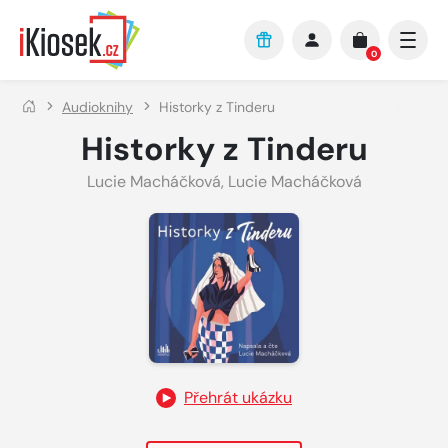
Přejít na hlavní obsah
0
Audioknihy
Historky z Tinderu
Historky z Tinderu
Lucie Macháčková
,
Lucie Macháčková
Přehrát ukázku