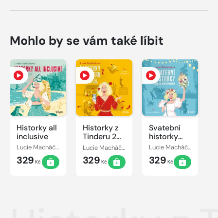
Mohlo by se vám také líbit
Historky all
Historky z
Svatební
inclusive
Tinderu 2
historky
aneb Láska,
aneb Jak
Lucie Macháčková
Lucie Macháčková
Lucie Macháčková
sex a ten
jsem se
329
329
329
pravý nikde
nevdala
Kč
Kč
Kč