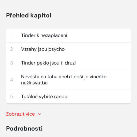
Přehled kapitol
1
Tinder k nezaplacení
2
Vztahy jsou psycho
3
Tinder peklo jsou ti druzí
Nevěsta na tahu aneb Lepší je vínečko
4
nežli svatba
5
Totálně vybité rande
Zobrazit více
Podrobnosti