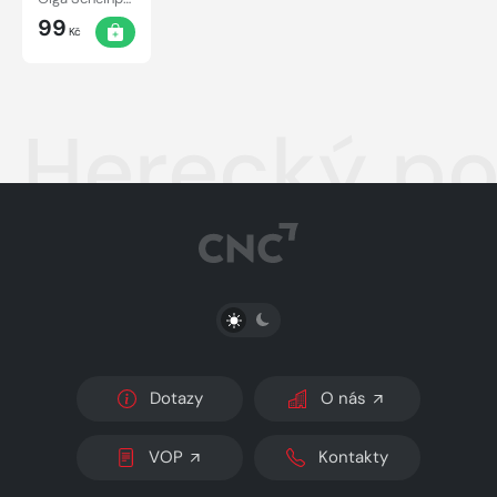
99
Kč
Herecký po
PŘEPNOUT SVĚTLÝ/TMAVÝ REŽIM
Dotazy
O nás
VOP
Kontakty