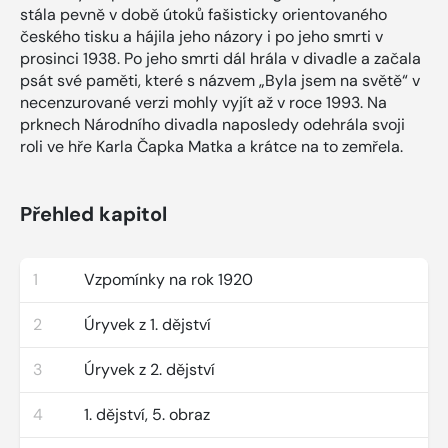
stála pevně v době útoků fašisticky orientovaného
českého tisku a hájila jeho názory i po jeho smrti v
prosinci 1938. Po jeho smrti dál hrála v divadle a začala
psát své paměti, které s názvem „Byla jsem na světě“ v
necenzurované verzi mohly vyjít až v roce 1993. Na
prknech Národního divadla naposledy odehrála svoji
roli ve hře Karla Čapka Matka a krátce na to zemřela.
Přehled kapitol
1
Vzpomínky na rok 1920
2
Úryvek z 1. dějství
3
Úryvek z 2. dějství
4
1. dějství, 5. obraz