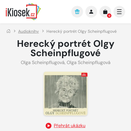
Přejít na hlavní obsah
0
Audioknihy
Herecký portrét Olgy Scheinpflugové
Herecký portrét Olgy
Scheinpflugové
Olga Scheinpflugová
,
Olga Scheinpflugová
Přehrát ukázku