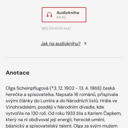
Audiokniha
69 Kč
MP3
(00:46:54 hod.)
Jak na audioknihu?
Anotace
Olga Scheinpflugová (*3. 12. 1902 - 13. 4. 1968) česká
herečka a spisovatelka. Napsala 16 románů, přispívala
svými články do Lumíra a do Národních listů. Hrála ve
Vinohradském, později v Národním divadle, kde
vytvořila na 130 rolí. Od roku 1933 žila s Karlem Čapkem,
který na ní obdivoval její energii, herecké umění,
básnický a spisovatelský talent. Olga za svým mužem