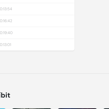
0:13:54
0:16:42
0:19:40
0:13:01
íbit