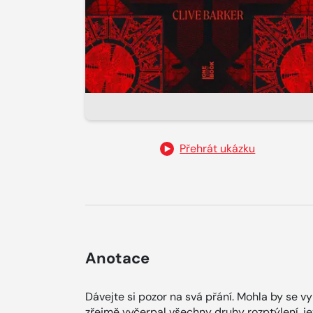
Přehrát ukázku
Anotace
Dávejte si pozor na svá přání. Mohla by se v
zřejmě vyčerpal všechny druhy rozptýlení, jež