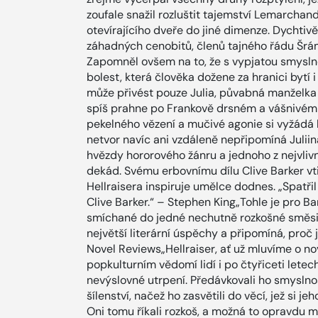
zoufale snažil rozluštit tajemství Lemarcha
otevírajícího dveře do jiné dimenze. Dychtiv
záhadných cenobitů, členů tajného řádu Šrám
Zapomněl ovšem na to, že s vypjatou smyslno
bolest, která člověka dožene za hranici bytí 
může přivést pouze Julia, půvabná manželka 
spíš prahne po Frankově drsném a vášnivém o
pekelného vězení a mučivé agonie si vyžádá kr
netvor navíc ani vzdáleně nepřipomíná Julii
hvězdy hororového žánru a jednoho z nejvliv
dekád. Svému erbovnímu dílu Clive Barker vti
Hellraisera inspiruje umělce dodnes. „Spatř
Clive Barker.“ – Stephen King„Tohle je pro Bar
smíchané do jedné nechutně rozkošné směsi.
největší literární úspěchy a připomíná, proč
Novel Reviews„Hellraiser, ať už mluvíme o no
popkulturním vědomí lidí i po čtyřiceti lete
nevýslovné utrpení. Předávkovali ho smyslno
šílenství, načež ho zasvětili do věcí, jež si j
Oni tomu říkali rozkoš, a možná to opravdu m