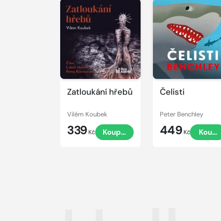
Přehrát
Přehrát
ukázku
ukázku
Zatloukání hřebů
Čelisti
Vilém Koubek
Peter Benchley
339
449
Koupit
Koupi
Kč
Kč