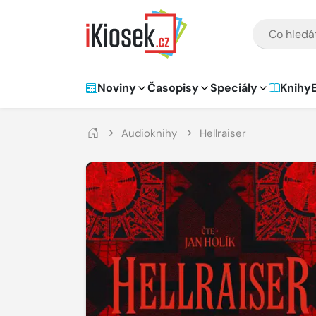
Přejít na hlavní obsah
VYHLEDÁVÁNÍ
Hlavní navigace
Noviny
Časopisy
Speciály
Knihy
Audioknihy
Hellraiser