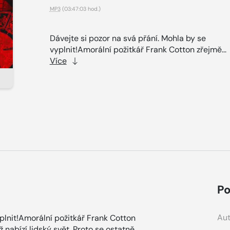
MP3
(03:47:03 hod.)
Dávejte si pozor na svá přání. Mohla by se
vyplnit!Amorální požitkář Frank Cotton zřejmě...
Více
Po
Aut
yplnit!Amorální požitkář Frank Cotton
 nabízí lidský svět. Proto se ostatně