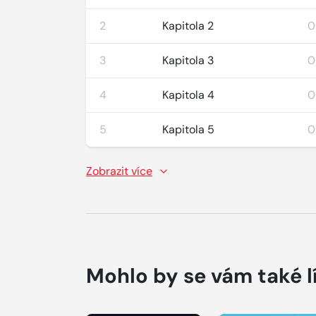
2
Kapitola 2
0
3
Kapitola 3
0
4
Kapitola 4
0
5
Kapitola 5
0
Zobrazit více
Mohlo by se vám také l