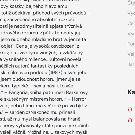
Čte
ndovy kostky, bájného hlavolamu
ě totiž očekával příchod svých průvodců –
Vyd
u, zasvěceného absolutní rozkoši.
Cel
stí je neodmyslitelně spjata trýznivá
i zdravého rozumu. Zpět z temnoty jej
Vy
jeho nudného mladšího bratra, jenže ta
For
bjetí. Cena je vysoká: osvobození z
ev, ba i životy nevinných, a vzkříšený
Vel
na vysněného milence…Kultovní novela
Jaz
nějších autorů fantastiky posledních
skl i filmovou podobu (1987) a svět jeho
il jsem budoucnost hororu: jmenuje se
kera typické – sex a násilí, to vše
Ka
“ – Fangoria„Kniha patří mezi Barkerovy
 je skutečným mistrem hororu.“ – Horror
vele, nebo filmu, má veškeré právo být v
ch.“ – sarden.czNakonec mu přinesli
stí, až mu mysl balancovala na hraně
eho nervy vybavovaly stále pouze v křečích.
ysleli vážně. Možná ne. U takových myslí