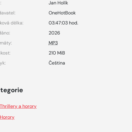
:
Jan Holík
avatel:
OneHotBook
ková délka:
03:47:03 hod.
dáno:
2026
máty:
MP3
ikost:
210 MiB
yk:
Čeština
tegorie
Thrillery a horory
Horory