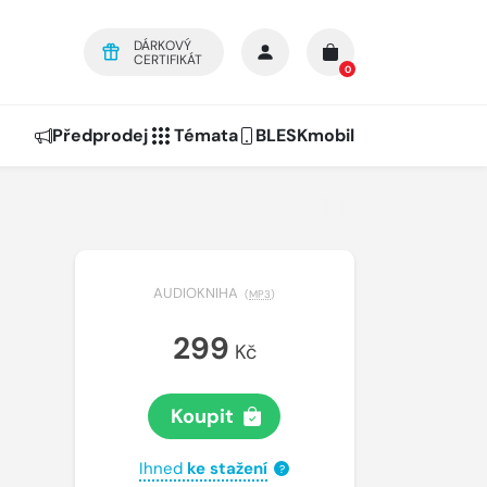
DÁRKOVÝ
CERTIFIKÁT
0
Předprodej
Témata
BLESKmobil
AUDIOKNIHA
(
MP3
)
299
Kč
Koupit
Ihned
ke stažení
?