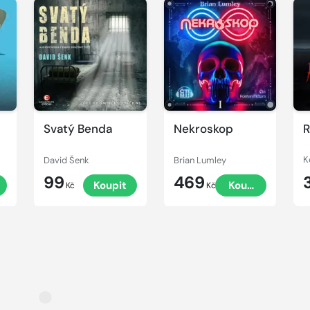
Přehrát
Přehrát
P
ukázku
ukázku
u
Svatý Benda
Nekroskop
R
David Šenk
Brian Lumley
K
99
469
t
Koupit
Koupit
Kč
Kč