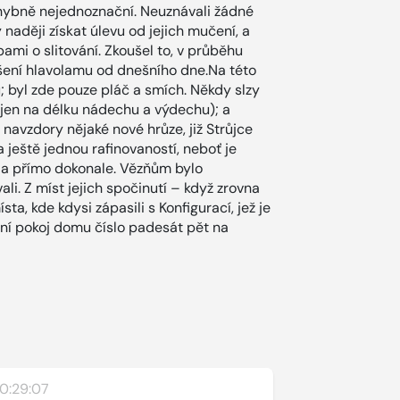
zchybně nejednoznační. Neuznávali žádné
naději získat úlevu od jejich mučení, a
ami o slitování. Zkoušel to, v průběhu
ešení hlavolamu od dnešního dne.Na této
; byl zde pouze pláč a smích. Někdy slzy
 jen na délku nádechu a výdechu); a
navzdory nějaké nové hrůze, již Strůjce
 ještě jednou rafinovaností, neboť je
la přímo dokonale. Vězňům bylo
li. Z míst jejich spočinutí – když zrovna
ta, kde kdysi zápasili s Konfigurací, jež je
rní pokoj domu číslo padesát pět na
0:29:07