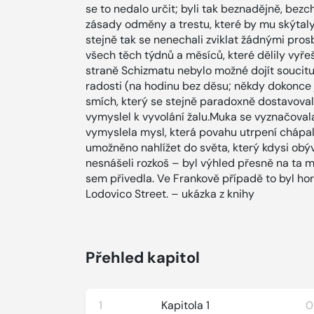
se to nedalo určit; byli tak beznadějně, be
zásady odměny a trestu, které by mu skýtaly 
stejně tak se nenechali zviklat žádnými prosb
všech těch týdnů a měsíců, které dělily vyř
straně Schizmatu nebylo možné dojít soucitu
radosti (na hodinu bez děsu; někdy dokonce
smích, který se stejně paradoxně dostavoval 
vymyslel k vyvolání žalu.Muka se vyznačovala
vymyslela mysl, která povahu utrpení chápa
umožněno nahlížet do světa, který kdysi obýva
nesnášeli rozkoš – byl výhled přesně na ta mís
sem přivedla. Ve Frankově případě to byl ho
Lodovico Street. – ukázka z knihy
Přehled kapitol
1
Kapitola 1
0