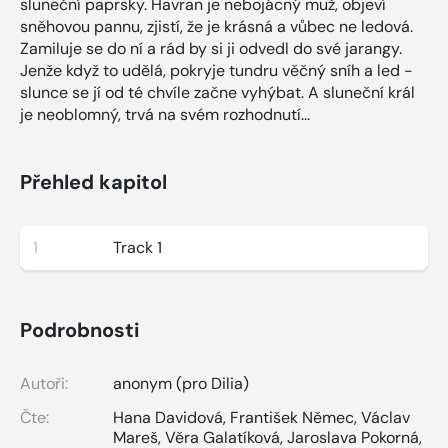
sluneční paprsky. Havran je nebojácný muž, objeví
sněhovou pannu, zjistí, že je krásná a vůbec ne ledová.
Zamiluje se do ní a rád by si ji odvedl do své jarangy.
Jenže když to udělá, pokryje tundru věčný sníh a led -
slunce se jí od té chvíle začne vyhýbat. A sluneční král
je neoblomný, trvá na svém rozhodnutí...
Přehled kapitol
1
Track 1
Podrobnosti
Autoři:
anonym (pro Dilia)
Čte:
Hana Davidová
,
František Němec
,
Václav
Mareš
,
Věra Galatíková
,
Jaroslava Pokorná
,