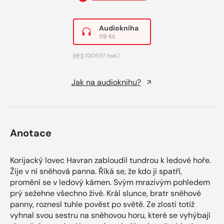
Audiokniha
119 Kč
MP3
(00:51:17 hod.)
Jak na audioknihu?
Anotace
Korijacký lovec Havran zabloudil tundrou k ledové hoře.
Žije v ní sněhová panna. Říká se, že kdo ji spatří,
promění se v ledový kámen. Svým mrazivým pohledem
prý sežehne všechno živé. Král slunce, bratr sněhové
panny, roznesl tuhle pověst po světě. Ze zlosti totiž
vyhnal svou sestru na sněhovou horu, které se vyhýbají