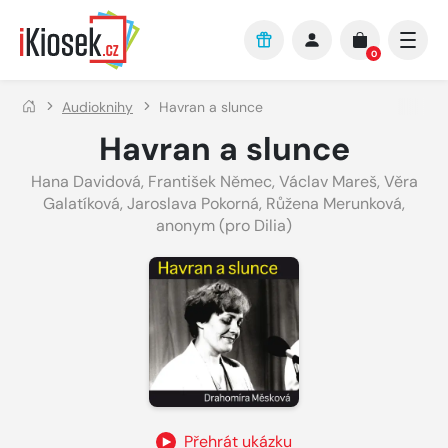
Přejít na hlavní obsah
0
Audioknihy
Havran a slunce
Havran a slunce
Hana Davidová
,
František Němec
,
Václav Mareš
,
Věra
Galatíková
,
Jaroslava Pokorná
,
Růžena Merunková
,
anonym (pro Dilia)
Přehrát ukázku