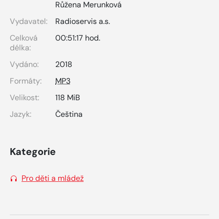
Růžena Merunková
Vydavatel:
Radioservis a.s.
Celková
00:51:17 hod.
délka:
Vydáno:
2018
Formáty:
MP3
Velikost:
118 MiB
Jazyk:
Čeština
Kategorie
Pro děti a mládež