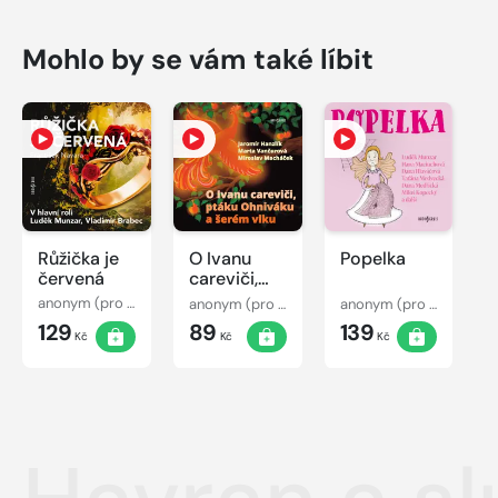
Mohlo by se vám také líbit
Růžička je
O Ivanu
Popelka
červená
careviči,
ptáku
anonym (pro Dilia)
anonym (pro Dilia)
anonym (pro Dilia)
Ohniváku a
129
89
139
šerém vlku
Kč
Kč
Kč