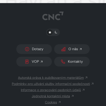
Havran a s
PŘEPNOUT SVĚTLÝ/TMAVÝ REŽIM
Dotazy
O nás
VOP
Kontakty
Autorská práva k publikovaným materiálům
Podmínky pro užívání služby informační společnosti
Informace o zpracování osobních údajů
Jednotná kontaktní místa
Cookies