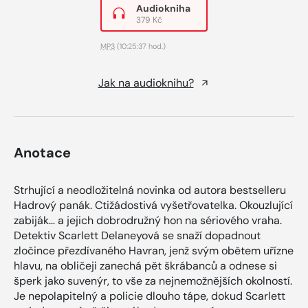
Audiokniha
379 Kč
MP3
(10:25:37 hod.)
Jak na audioknihu?
Anotace
Strhující a neodložitelná novinka od autora bestselleru
Hadrový panák. Ctižádostivá vyšetřovatelka. Okouzlující
zabiják… a jejich dobrodružný hon na sériového vraha.
Detektiv Scarlett Delaneyová se snaží dopadnout
zločince přezdívaného Havran, jenž svým obětem uřízne
hlavu, na obličeji zanechá pět škrábanců a odnese si
šperk jako suvenýr, to vše za nejnemožnějších okolností.
Je nepolapitelný a policie dlouho tápe, dokud Scarlett