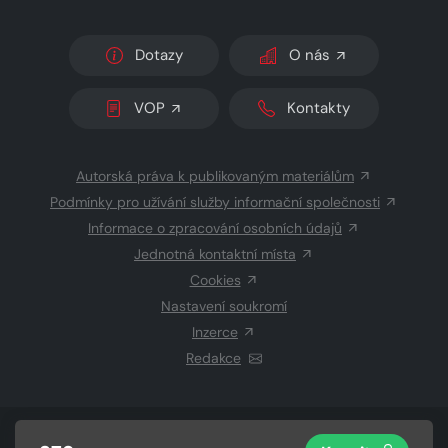
Dotazy
O nás
VOP
Kontakty
Autorská práva k publikovaným materiálům
Podmínky pro užívání služby informační společnosti
Informace o zpracování osobních údajů
Jednotná kontaktní místa
Cookies
Nastavení soukromí
Inzerce
Redakce
© 2026 Copyright
CZECH NEWS CENTER a.s.
a dodavatelé