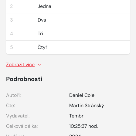
2
Jedna
3
Dva
4
Tři
5
Čtyři
Zobrazit více
Podrobnosti
Autoři:
Daniel Cole
Čte:
Martin Stránský
Vydavatel:
Tembr
Celková délka:
10:25:37 hod.