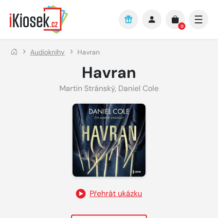
Přejít na hlavní obsah
0
Audioknihy
Havran
Havran
Martin Stránský
,
Daniel Cole
Přehrát ukázku