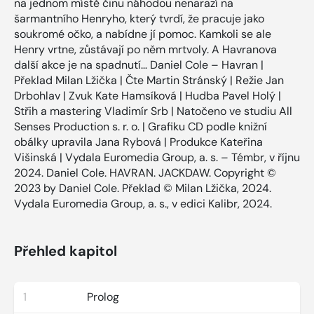
na jednom místě činu náhodou nenarazí na
šarmantního Henryho, který tvrdí, že pracuje jako
soukromé očko, a nabídne jí pomoc. Kamkoli se ale
Henry vrtne, zůstávají po něm mrtvoly. A Havranova
další akce je na spadnutí… Daniel Cole – Havran |
Překlad Milan Lžička | Čte Martin Stránský | Režie Jan
Drbohlav | Zvuk Kate Hamsíková | Hudba Pavel Holý |
Střih a mastering Vladimír Srb | Natočeno ve studiu All
Senses Production s. r. o. | Grafiku CD podle knižní
obálky upravila Jana Rybová | Produkce Kateřina
Višinská | Vydala Euromedia Group, a. s. – Témbr, v říjnu
2024. Daniel Cole. HAVRAN. JACKDAW. Copyright ©
2023 by Daniel Cole. Překlad © Milan Lžička, 2024.
Vydala Euromedia Group, a. s., v edici Kalibr, 2024.
Přehled kapitol
1
Prolog