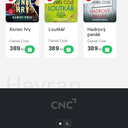
Konec hry
Loutkář
Hadrový
panák
Daniel Cole
Daniel Cole
Daniel Cole
389
389
389
Kč
Kč
Kč
Havran
PŘEPNOUT SVĚTLÝ/TMAVÝ REŽIM