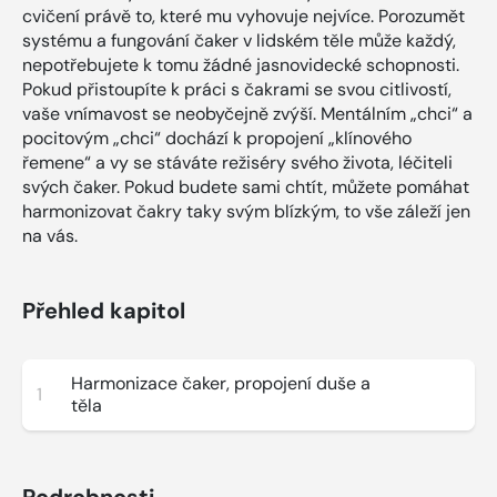
cvičení právě to, které mu vyhovuje nejvíce. Porozumět
systému a fungování čaker v lidském těle může každý,
nepotřebujete k tomu žádné jasnovidecké schopnosti.
Pokud přistoupíte k práci s čakrami se svou citlivostí,
vaše vnímavost se neobyčejně zvýší. Mentálním „chci“ a
pocitovým „chci“ dochází k propojení „klínového
řemene“ a vy se stáváte režiséry svého života, léčiteli
svých čaker. Pokud budete sami chtít, můžete pomáhat
harmonizovat čakry taky svým blízkým, to vše záleží jen
na vás.
Přehled kapitol
Harmonizace čaker, propojení duše a
1
těla
Podrobnosti