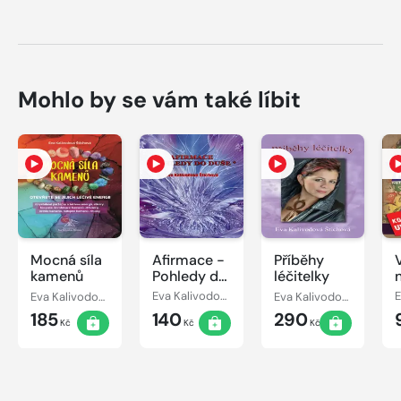
Mohlo by se vám také líbit
Mocná síla
Afirmace -
Příběhy
kamenů
Pohledy do
léčitelky
duše
Eva Kalivodová Štichová
Eva Kalivodová Štichová
Eva Kalivodová Štichová
185
140
290
Kč
Kč
Kč