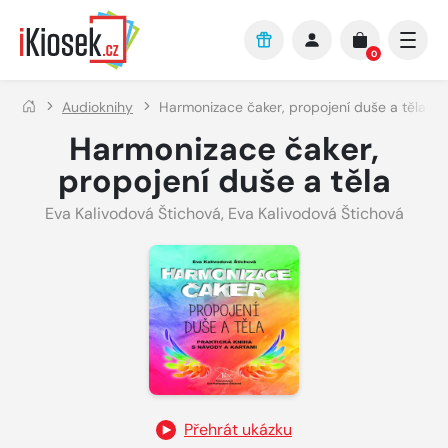
Přejít na hlavní obsah
0
Audioknihy
Harmonizace čaker, propojení duše a těla
Harmonizace čaker,
propojení duše a těla
Eva Kalivodová Štichová
,
Eva Kalivodová Štichová
Přehrát ukázku