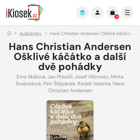
Přejít na hlavní obsah
0
Audioknihy
Hans Christian Andersen Ošklivé káčátko a 
Hans Christian Andersen
Ošklivé káčátko a další
dvě pohádky
Ema Skálová
,
Jan Přeučil
,
Josef Větrovec
,
Mirka
Svobodová
,
Petr Štěpánek
,
Radek Valenta
,
Hans
Christian Andersen