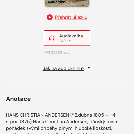
Přehrát ukázku
Audiokniha
249 Kč
MP3
(01:11:53 hod.)
Jak na audioknihu?
Anotace
HANS CHRISTIAN ANDERSEN (*2.dubna 1805 – †4.
srpna 1875) Hans Christian Andersen, dánský mistr
pohádek svými příběhy plnými hluboké lidskosti,