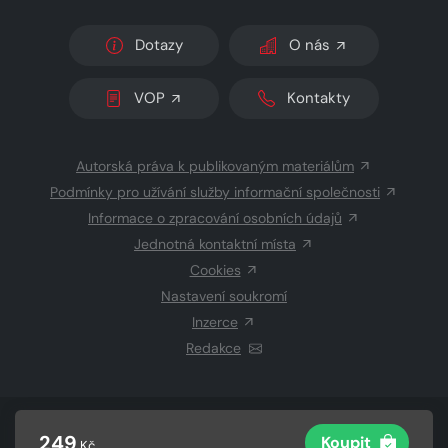
Dotazy
O nás
VOP
Kontakty
Autorská práva k publikovaným materiálům
Podmínky pro užívání služby informační společnosti
Informace o zpracování osobních údajů
Jednotná kontaktní místa
Cookies
Nastavení soukromí
Inzerce
Redakce
© 2026 Copyright
CZECH NEWS CENTER a.s.
a dodavatelé
249
Koupit
Kč
obsahu