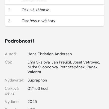
2
Ošklivé káčátko
3
Císařovy nové šaty
Podrobnosti
Autoři:
Hans Christian Andersen
Čte:
Ema Skálová
,
Jan Přeučil
,
Josef Větrovec
,
Mirka Svobodová
,
Petr Štěpánek
,
Radek
Valenta
Vydavatel:
Supraphon
Celková
01:11:53 hod.
délka:
Vydáno:
2025