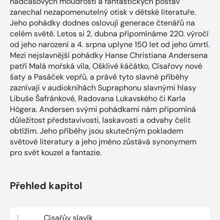
nadčasových moudrostí a fantastických postav
zanechal nezapomenutelný otisk v dětské literatuře.
Jeho pohádky dodnes oslovují generace čtenářů na
celém světě. Letos si 2. dubna připomínáme 220. výročí
od jeho narození a 4. srpna uplyne 150 let od jeho úmrtí.
Mezi nejslavnější pohádky Hanse Christiana Andersena
patří Malá mořská víla, Ošklivé káčátko, Císařovy nové
šaty a Pasáček vepřů, a právě tyto slavné příběhy
zaznívají v audioknihách Supraphonu slavnými hlasy
Libuše Šafránkové, Radovana Lukavského či Karla
Högera. Andersen svými pohádkami nám připomíná
důležitost představivosti, laskavosti a odvahy čelit
obtížím. Jeho příběhy jsou skutečným pokladem
světové literatury a jeho jméno zůstává synonymem
pro svět kouzel a fantazie.
Přehled kapitol
1
Císařův slavík