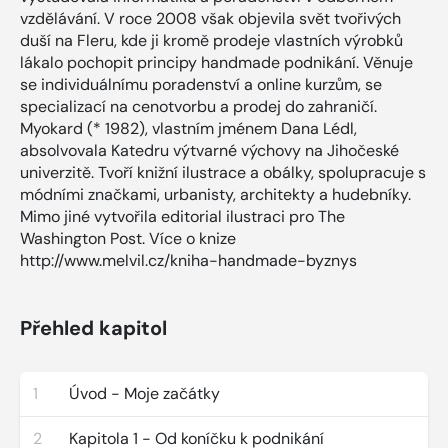
vzdělávání. V roce 2008 však objevila svět tvořivých
duší na Fleru, kde ji kromě prodeje vlastních výrobků
lákalo pochopit principy handmade podnikání. Věnuje
se individuálnímu poradenství a online kurzům, se
specializací na cenotvorbu a prodej do zahraničí.
Myokard (* 1982), vlastním jménem Dana Lédl,
absolvovala Katedru výtvarné výchovy na Jihočeské
univerzitě. Tvoří knižní ilustrace a obálky, spolupracuje s
módními značkami, urbanisty, architekty a hudebníky.
Mimo jiné vytvořila editorial ilustraci pro The
Washington Post. Více o knize
http://www.melvil.cz/kniha-handmade-byznys
Přehled kapitol
1
Úvod - Moje začátky
2
Kapitola 1 - Od koníčku k podnikání