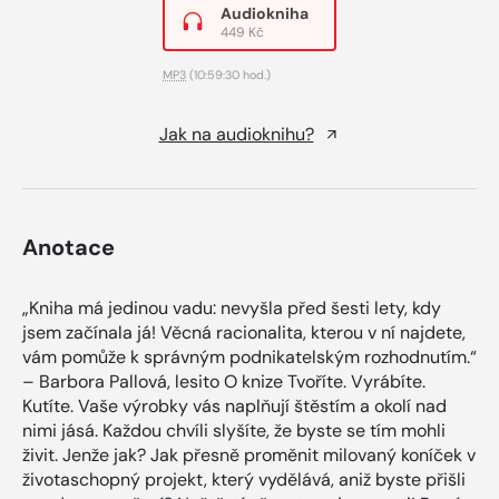
Audiokniha
449 Kč
MP3
(10:59:30 hod.)
Jak na audioknihu?
Anotace
„Kniha má jedinou vadu: nevyšla před šesti lety, kdy
jsem začínala já! Věcná racionalita, kterou v ní najdete,
vám pomůže k správným podnikatelským rozhodnutím.“
– Barbora Pallová, lesito O knize Tvoříte. Vyrábíte.
Kutíte. Vaše výrobky vás naplňují štěstím a okolí nad
nimi jásá. Každou chvíli slyšíte, že byste se tím mohli
živit. Jenže jak? Jak přesně proměnit milovaný koníček v
životaschopný projekt, který vydělává, aniž byste přišli