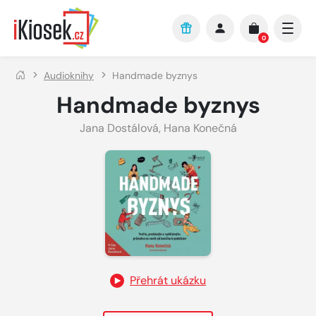
Přejít na hlavní obsah
0
Audioknihy
Handmade byznys
Handmade byznys
Jana Dostálová
,
Hana Konečná
Přehrát ukázku