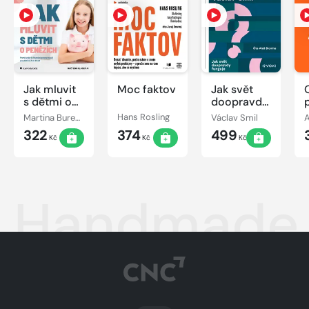
Jak mluvit
Moc faktov
Jak svět
s dětmi o
doopravdy
penězích
funguje
Martina Burešová
Hans Rosling
Václav Smil
322
374
499
Kč
Kč
Kč
Handmade 