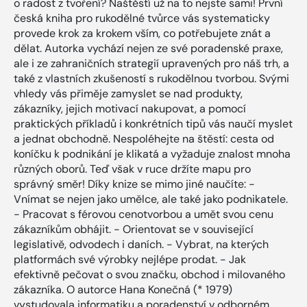
o radost z tvoření? Naštěstí už na to nejste sami! První
česká kniha pro rukodělné tvůrce vás systematicky
provede krok za krokem vším, co potřebujete znát a
dělat. Autorka vychází nejen ze své poradenské praxe,
ale i ze zahraničních strategií upravených pro náš trh, a
také z vlastních zkušeností s rukodělnou tvorbou. Svými
vhledy vás přiměje zamyslet se nad produkty,
zákazníky, jejich motivací nakupovat, a pomocí
praktických příkladů i konkrétních tipů vás naučí myslet
a jednat obchodně. Nespoléhejte na štěstí: cesta od
koníčku k podnikání je klikatá a vyžaduje znalost mnoha
různých oborů. Teď však v ruce držíte mapu pro
správný směr! Díky knize se mimo jiné naučíte: -
Vnímat se nejen jako umělce, ale také jako podnikatele.
- Pracovat s férovou cenotvorbou a umět svou cenu
zákazníkům obhájit. - Orientovat se v související
legislativě, odvodech i daních. - Vybrat, na kterých
platformách své výrobky nejlépe prodat. - Jak
efektivně pečovat o svou značku, obchod i milovaného
zákazníka. O autorce Hana Konečná (* 1979)
vystudovala informatiku a poradenství v odborném