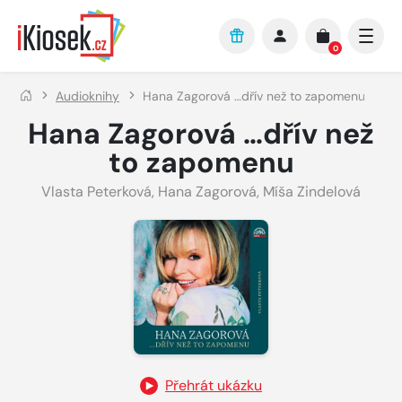
Přejít na hlavní obsah
0
Audioknihy
Hana Zagorová …dřív než to zapomenu
Hana Zagorová …dřív než
to zapomenu
Vlasta Peterková
,
Hana Zagorová
,
Míša Zindelová
Přehrát ukázku