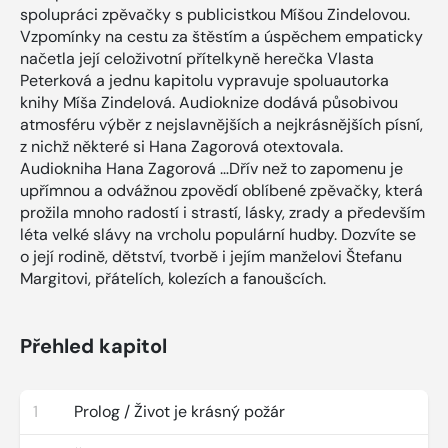
spolupráci zpěvačky s publicistkou Míšou Zindelovou.
Vzpomínky na cestu za štěstím a úspěchem empaticky
načetla její celoživotní přítelkyně herečka Vlasta
Peterková a jednu kapitolu vypravuje spoluautorka
knihy Míša Zindelová. Audioknize dodává působivou
atmosféru výběr z nejslavnějších a nejkrásnějších písní,
z nichž některé si Hana Zagorová otextovala.
Audiokniha Hana Zagorová …Dřív než to zapomenu je
upřímnou a odvážnou zpovědí oblíbené zpěvačky, která
prožila mnoho radostí i strastí, lásky, zrady a především
léta velké slávy na vrcholu populární hudby. Dozvíte se
o její rodině, dětství, tvorbě i jejím manželovi Štefanu
Margitovi, přátelích, kolezích a fanoušcích.
Přehled kapitol
1
Prolog / Život je krásný požár