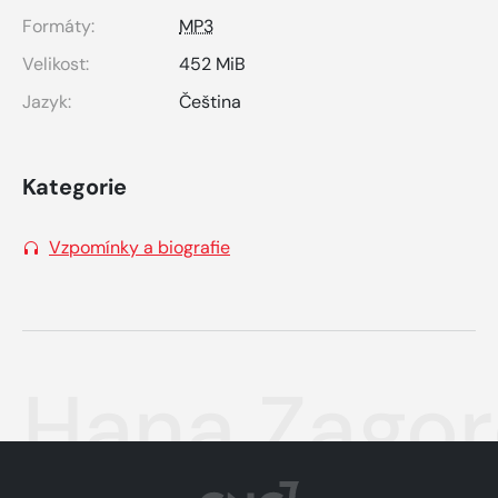
Formáty:
MP3
Velikost:
452 MiB
Jazyk:
Čeština
Kategorie
Vzpomínky a biografie
Hana Zagor