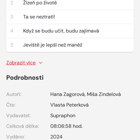
2
Žízeň po životě
3
Ta se neztratí!
4
Když se budu učit, budu zajímavá
5
Jeviště je lepší než manéž
Zobrazit více
Podrobnosti
Autoři:
Hana Zagorová
,
Míša Zindelová
Čte:
Vlasta Peterková
Vydavatel:
Supraphon
Celková délka:
08:06:58 hod.
Vydáno:
2024