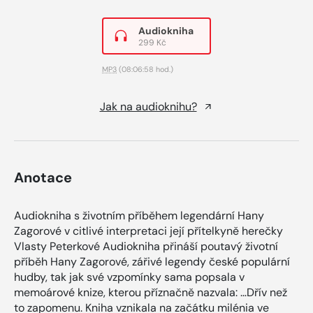
Audiokniha
299 Kč
MP3
(08:06:58 hod.)
Jak na audioknihu?
Anotace
Audiokniha s životním příběhem legendární Hany
Zagorové v citlivé interpretaci její přítelkyně herečky
Vlasty Peterkové Audiokniha přináší poutavý životní
příběh Hany Zagorové, zářivé legendy české populární
hudby, tak jak své vzpomínky sama popsala v
memoárové knize, kterou příznačně nazvala: …Dřív než
to zapomenu. Kniha vznikala na začátku milénia ve