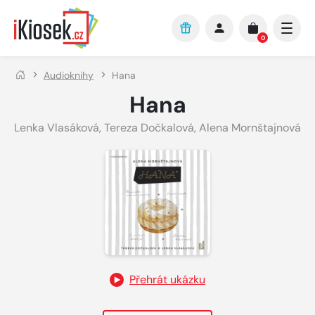
Přejít na hlavní obsah
0
Audioknihy
Hana
Hana
Lenka Vlasáková
,
Tereza Dočkalová
,
Alena Mornštajnová
Přehrát ukázku