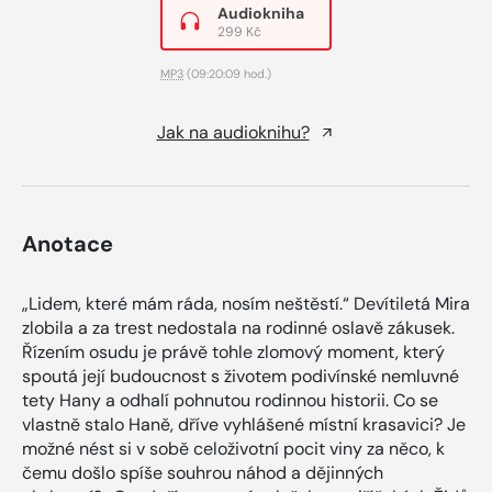
Audiokniha
299 Kč
MP3
(09:20:09 hod.)
Jak na audioknihu?
Anotace
„Lidem, které mám ráda, nosím neštěstí.“ Devítiletá Mira
zlobila a za trest nedostala na rodinné oslavě zákusek.
Řízením osudu je právě tohle zlomový moment, který
spoutá její budoucnost s životem podivínské nemluvné
tety Hany a odhalí pohnutou rodinnou historii. Co se
vlastně stalo Haně, dříve vyhlášené místní krasavici? Je
možné nést si v sobě celoživotní pocit viny za něco, k
čemu došlo spíše souhrou náhod a dějinných