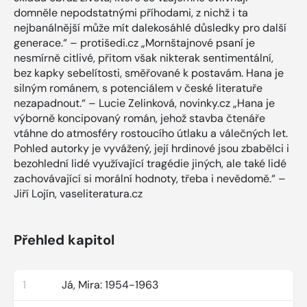
domněle nepodstatnými příhodami, z nichž i ta
nejbanálnější může mít dalekosáhlé důsledky pro další
generace.“ – protišedi.cz „Mornštajnové psaní je
nesmírně citlivé, přitom však nikterak sentimentální,
bez kapky sebelítosti, směřované k postavám. Hana je
silným románem, s potenciálem v české literatuře
nezapadnout.“ – Lucie Zelinková, novinky.cz „Hana je
výborně koncipovaný román, jehož stavba čtenáře
vtáhne do atmosféry rostoucího útlaku a válečných let.
Pohled autorky je vyvážený, její hrdinové jsou zbabělci i
bezohlední lidé využívající tragédie jiných, ale také lidé
zachovávající si morální hodnoty, třeba i nevědomě.“ –
Jiří Lojín, vaseliteratura.cz
Přehled kapitol
1
Já, Mira: 1954-1963