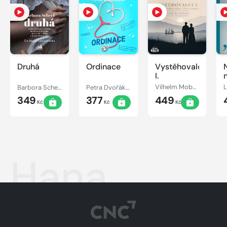
Druhá
Ordinace
Vystěhovalci
I.
Barbora Scherf
Petra Dvořáková
Vilhelm Moberg
349
377
449
Kč
Kč
Kč
Hana