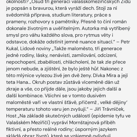
okolností? „Osud tří generací valašskomeziříčských Židů
je popsán s bravurou, která vyráží dech. Stojí za ní
svědomitá příprava, studium literatury, práce s
prameny, rozhovory s pamětníky. Přesně to činí román
dokonale životným a uvěřitelným. Autorka má vytříbený
smysl pro váhu každého slova, pro rytmus věty i
odstavce, dokáže odstínit jemné nuance situací.“ – Petr
Kukal, Lidové noviny „Takže maloměsto, tři generace
jedné rodiny, lásky, nenávisti, zamilování, odcizení,
nepochopení, zbabělosti, chlácholení, že tak zle přece
jenom nebude, a zjištění, že bylo ještě hůř. Nakonec z
této mlýnice vylezou živé jen dvě ženy. Dívka Mira a její
teta Hana… Okruh postav zůstává víceméně dán už
zkraje a vše, co přijde dále, jsou jakoby jejich další a
další kombinace. Všichni se v tomto dusivém
maloměstě vaří ve vlastní šťávě, přičemž , velké dějiny‘
temperaturu tohoto varu jen zvyšují.“ – Jiří Trávníček,
Host „Na základě skutečných událostí (epidemie tyfu ve
Valašském Meziříčí) vypráví Mornštajnová příběh
fiktivní, a přesto reálné rodiny; úsporným jazykem
skládá obraz životů, které se vzájemně ovlivňují