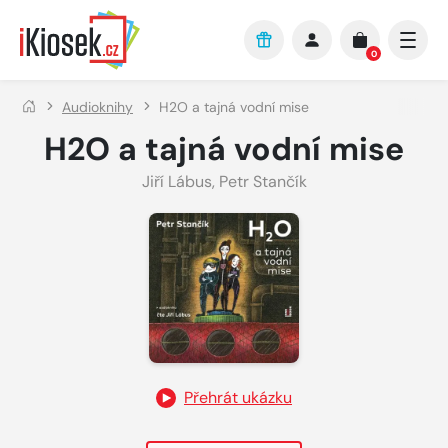
Přejít na hlavní obsah
0
Audioknihy
H2O a tajná vodní mise
H2O a tajná vodní mise
Jiří Lábus
,
Petr Stančík
Přehrát ukázku