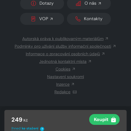
Dotazy
O nás
VOP
Kontakty
Autorská práva k publikovaným materiálům
Podmínky pro užívání služby informační společnosti
Informace o zpracování osobních údajů
Jednotná kontaktní místa
Cookies
Nastavení soukromí
Inzerce
Redakce
© 2026 Copyright
CZECH NEWS CENTER a.s.
a dodavatelé
249
Koupit
Kč
obsahu
Vysázeno
Grand IT s.r.o.
Ihned
ke stažení
?