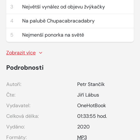
3
Největší vynález od objevu žvýkačky
4
Na palubě Chupacabracadabry
5
Nejmenší ponorka na světě
Zobrazit více
Podrobnosti
Autoři:
Petr Stančík
Čte:
Jiří Lábus
Vydavatel:
OneHotBook
Celková délka:
01:33:55 hod.
Vydáno:
2020
Formáty:
MP3