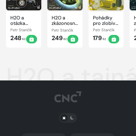
H2O a
H2O a
Pohádky
otázka
zkázonosný
pro zlobivé
zrcadlové
prstenec
bagry
Petr Stančík
Petr Stančík
Petr Stančík
P
sfingy
248
249
179
Kč
Kč
Kč
H2O a tajn
PŘEPNOUT SVĚTLÝ/TMAVÝ REŽIM