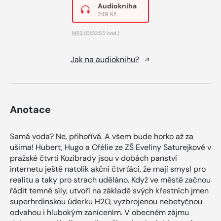
Audiokniha
249 Kč
MP3
(01:33:55 hod.)
Jak na audioknihu?
Anotace
Samá voda? Ne, přihořívá. A všem bude horko až za
ušima! Hubert, Hugo a Ofélie ze ZŠ Evelíny Saturejkové v
pražské čtvrti Kozibrady jsou v dobách panství
internetu ještě natolik akční čtvrťáci, že mají smysl pro
realitu a taky pro strach uděláno. Když ve městě začnou
řádit temné síly, utvoří na základě svých křestních jmen
superhrdinskou úderku H2O, vyzbrojenou nebetyčnou
odvahou i hlubokým zanícením. V obecném zájmu