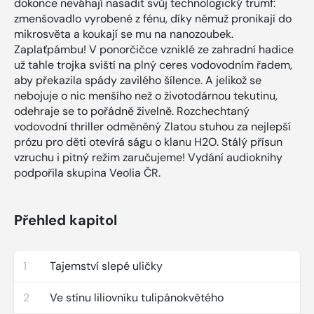
dokonce neváhají nasadit svůj technologický trumf:
zmenšovadlo vyrobené z fénu, díky němuž pronikají do
mikrosvěta a koukají se mu na nanozoubek.
Zaplaťpámbu! V ponorčičce vzniklé ze zahradní hadice
už tahle trojka sviští na plný ceres vodovodním řadem,
aby překazila spády zavilého šílence. A jelikož se
nebojuje o nic menšího než o životodárnou tekutinu,
odehraje se to pořádně živelně. Rozchechtaný
vodovodní thriller odměněný Zlatou stuhou za nejlepší
prózu pro děti otevírá ságu o klanu H2O. Stálý přísun
vzruchu i pitný režim zaručujeme! Vydání audioknihy
podpořila skupina Veolia ČR.
Přehled kapitol
1
Tajemství slepé uličky
2
Ve stínu liliovníku tulipánokvětého