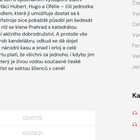
Čte
ťáci Hubert, Hugo a Ofélie – čili jednotka
lem, které jí umožňuje dostat se k
Vyd
řístroje sice pokaždé působí jen šedesát
Cel
d níž se klene Prahrad s katedrálou
i akčního dobrodružství. A protože vše
Vy
útrob kandelábru, odkud se dá dojet
For
národní kasu a snad i orloj a celé
 platí, že všichni za jednoho, i kdyby jim
Vel
 který je živou vodou současné české
Jaz
řet se sektou šílenců v ceně!
Ka
00:07:12
00:08:21