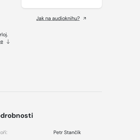
Jak na audioknihu?
loj.
ce
drobnosti
oři:
Petr Stančík