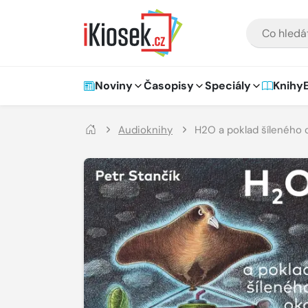
Přejít na hlavní obsah
VYHLEDÁVÁNÍ
Hlavní navigace
Noviny
Časopisy
Speciály
Knihy
Audioknihy
H2O a poklad šíleného 