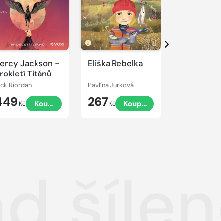
Přehrát
Přehrát
ukázku
ukázku
Další
ercy Jackson -
Eliška Rebelka
Přístav vo
rokletí Titánů
ick Riordan
Pavlína Jurková
Jaroslav Fogl
449
267
449
Koupit
Koupit
Kč
Kč
Kč
d šíle