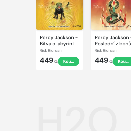
Percy Jackson -
Percy Jackson 
Bitva o labyrint
Poslední z boh
Rick Riordan
Rick Riordan
449
449
Koupit
Koupi
Kč
Kč
H2O 