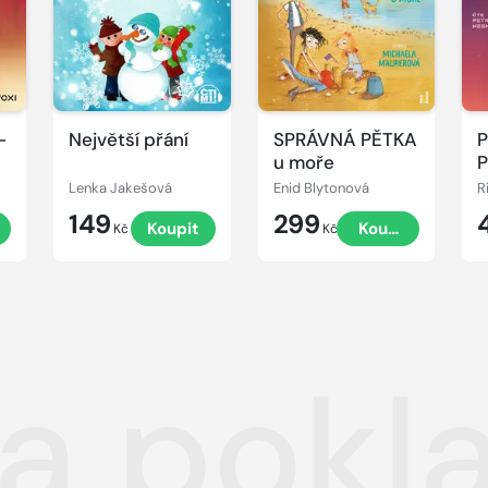
-
Největší přání
SPRÁVNÁ PĚTKA
P
ů
u moře
P
Lenka Jakešová
Enid Blytonová
R
149
299
t
Koupit
Koupit
Kč
Kč
a pokla