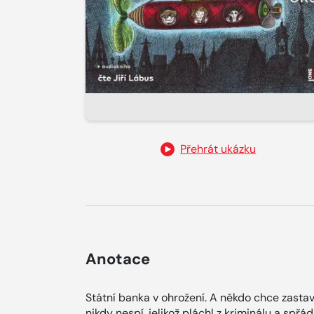
Přehrát ukázku
Anotace
Státní banka v ohrožení. A někdo chce zastavi
nikdy nespí, jelikož pláchl z kriminálu a spř