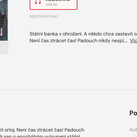
249 Kč
MP3
(01:40:01 hod.)
Státní banka v ohrožení. A někdo chce zastavit or
Není čas ztrácet čas! Padouch nikdy nespí,...
Ví
Po
Aut
t orloj. Není čas ztrácet čas! Padouch
ádá sen o epochálním vyloupení státní