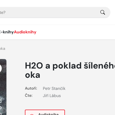
E-knihy
Audioknihy
oka
H2O a poklad šílenéh
oka
Autoři:
Petr Stančík
Čte:
Jiří Lábus
Audiokniha