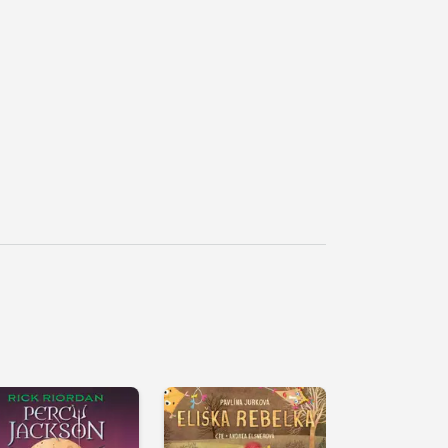
řehrát
kázku