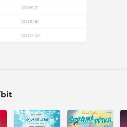
00:09:21
00:09:16
00:07:43
íbit
Přehrát
Přehrát
P
ukázku
ukázku
u