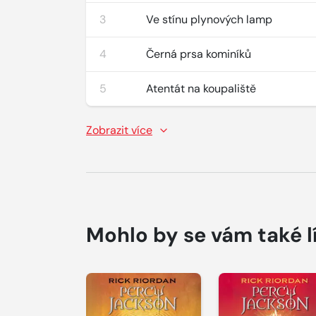
3
Ve stínu plynových lamp
4
Černá prsa kominíků
5
Atentát na koupaliště
Zobrazit více
Mohlo by se vám také l
Přehrát
Přehrát
ukázku
ukázku