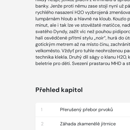
banky. Jenže proti němu zase stojí nyní už pá
rychlého nasazení H2O vyzbrojená zmenšovad
lumpárnám hloub a hlavně na kloub. Kouzlo p
minut, ale i tak lze ve stověžaté matičce, na
svatého Dyndy, zažít víc než pouhou pidiporc
halí osvědčené přítmí stylu „noir“, hurá do 
gotickým metrem až na místo činu, zachránit 
velkoměsto. Vždyť pro tuhle neohroženou partu
technika klekla. Druhý díl ságy o klanu H2O,
beletrie pro děti. Svezení prastarou MHD a st
Přehled kapitol
1
Přerušený přebor prvoků
2
Záhada zkamenělé jitrnice