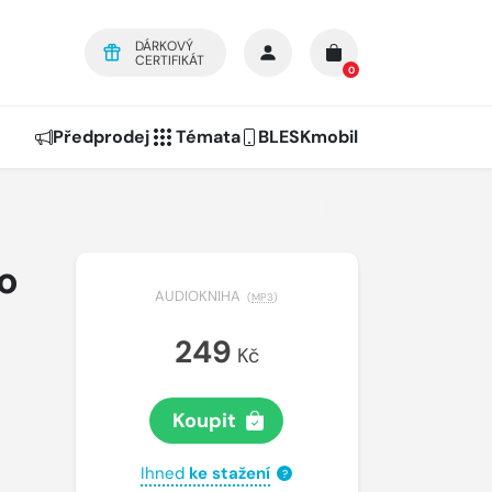
DÁRKOVÝ
CERTIFIKÁT
0
Předprodej
Témata
BLESKmobil
o
AUDIOKNIHA
(
MP3
)
249
Kč
Koupit
Ihned
ke stažení
?