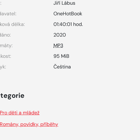
:
Jiří Lábus
avatel:
OneHotBook
ková délka:
01:40:01 hod.
dáno:
2020
máty:
MP3
ikost:
95 MiB
yk:
Čeština
tegorie
Pro děti a mládež
Romány, povídky, příběhy