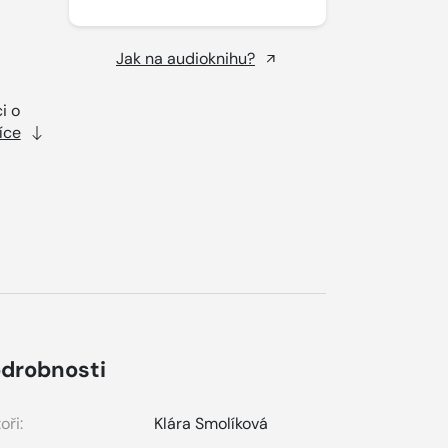
Jak na audioknihu?
i o
íce
drobnosti
oři:
Klára Smolíková