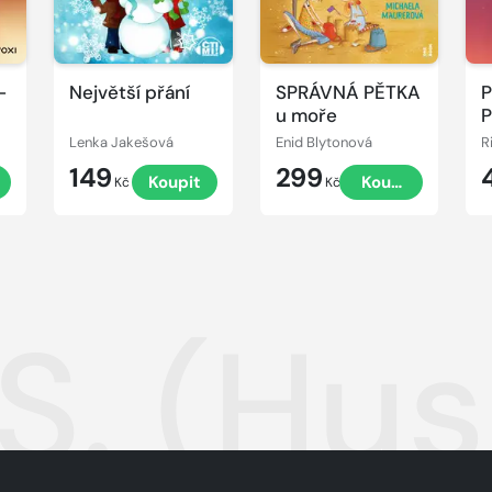
-
Největší přání
SPRÁVNÁ PĚTKA
P
ů
u moře
P
Lenka Jakešová
Enid Blytonová
R
149
299
t
Koupit
Koupit
Kč
Kč
 S. (Hu