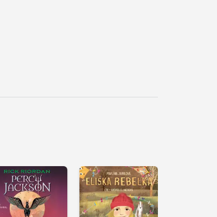
řehrát
kázku