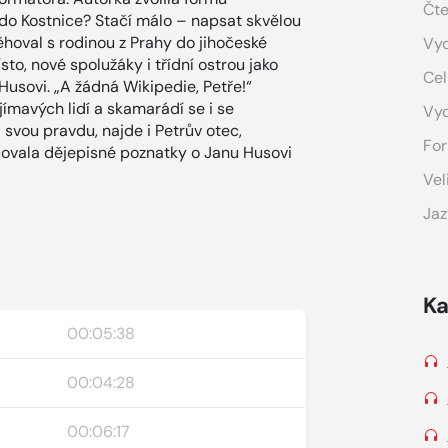
Čte
do Kostnice? Stačí málo – napsat skvělou
ěhoval s rodinou z Prahy do jihočeské
Vyd
to, nové spolužáky i třídní ostrou jako
Cel
Husovi. „A žádná Wikipedie, Petře!“
ímavých lidí a skamarádí se i se
Vy
svou pravdu, najde i Petrův otec,
For
acovala dějepisné poznatky o Janu Husovi
Vel
Jaz
Ka
00:05:38
00:04:28
00:06:17