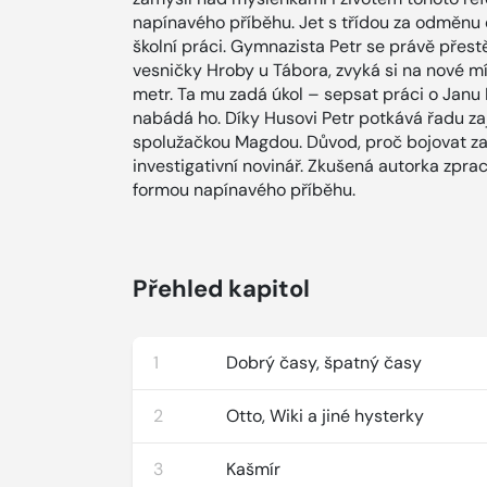
napínavého příběhu. Jet s třídou za odměnu 
školní práci. Gymnazista Petr se právě přest
vesničky Hroby u Tábora, zvyká si na nové mís
metr. Ta mu zadá úkol – sepsat práci o Janu 
nabádá ho. Díky Husovi Petr potkává řadu zaj
spolužačkou Magdou. Důvod, proč bojovat za 
investigativní novinář. Zkušená autorka zpr
formou napínavého příběhu.
Přehled kapitol
1
Dobrý časy, špatný časy
2
Otto, Wiki a jiné hysterky
3
Kašmír