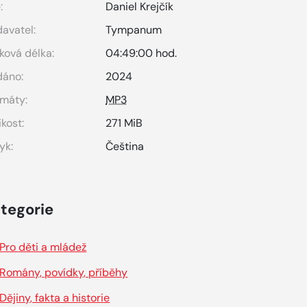
:
Daniel Krejčík
avatel:
Tympanum
ková délka:
04:49:00 hod.
dáno:
2024
máty:
MP3
ikost:
271 MiB
yk:
Čeština
tegorie
Pro děti a mládež
Romány, povídky, příběhy
Dějiny, fakta a historie