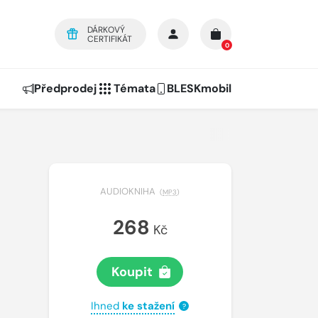
DÁRKOVÝ
CERTIFIKÁT
0
Předprodej
Témata
BLESKmobil
AUDIOKNIHA
(
MP3
)
268
Kč
Koupit
Ihned
ke stažení
?