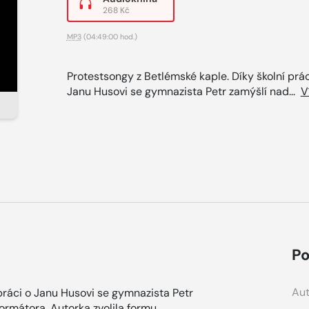
268 Kč
MP3
(04:49:00 hod.)
Protestsongy z Betlémské kaple. Díky školní prác
Janu Husovi se gymnazista Petr zamýšlí nad...
V
Po
Aut
práci o Janu Husovi se gymnazista Petr
ormátora. Autorka zvolila formu