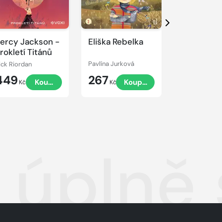
Přehrát
Přehrát
ukázku
ukázku
Další
ercy Jackson -
Eliška Rebelka
Přístav vo
rokletí Titánů
ick Riordan
Pavlína Jurková
Jaroslav Fogl
449
267
449
Koupit
Koupit
Kč
Kč
Kč
s úplně