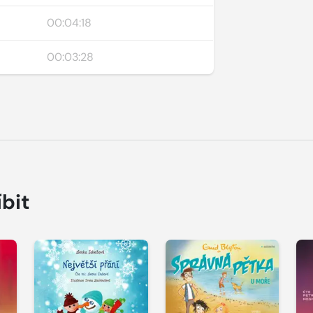
00:04:18
00:03:28
íbit
Přehrát
Přehrát
P
ukázku
ukázku
u