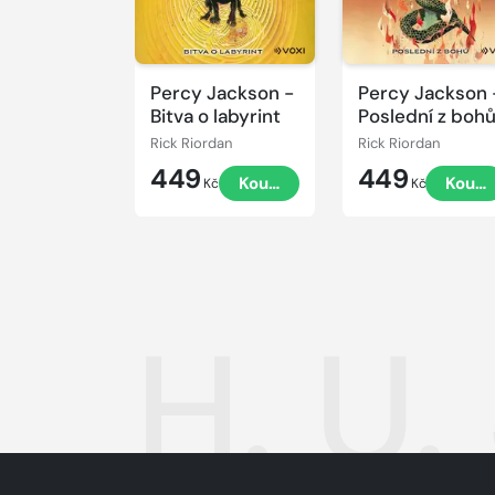
Percy Jackson -
Percy Jackson 
Bitva o labyrint
Poslední z boh
Rick Riordan
Rick Riordan
449
449
Koupit
Koupi
Kč
Kč
H. U.