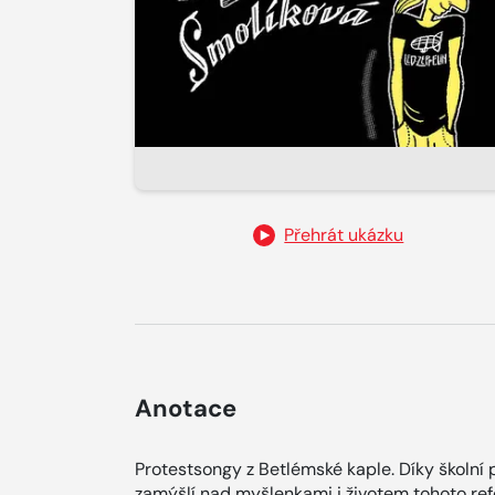
Přehrát ukázku
Anotace
Protestsongy z Betlémské kaple. Díky školní 
zamýšlí nad myšlenkami i životem tohoto ref