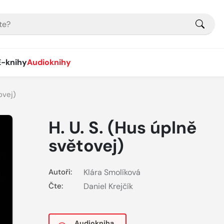
E-knihy
Audioknihy
ovej)
H. U. S. (Hus úplně
světovej)
Autoři:
Klára Smolíková
Čte:
Daniel Krejčík
Audiokniha