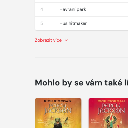
4
Havraní park
5
Hus hitmaker
Zobrazit více
Mohlo by se vám také l
Přehrát
Přehrát
ukázku
ukázku