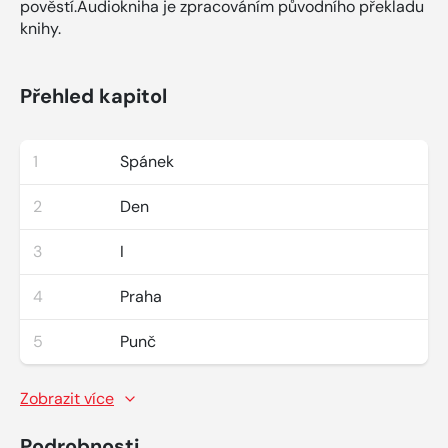
pověstí.Audiokniha je zpracováním původního překladu
knihy.
Přehled kapitol
1
Spánek
2
Den
3
I
4
Praha
5
Punč
Zobrazit více
Podrobnosti