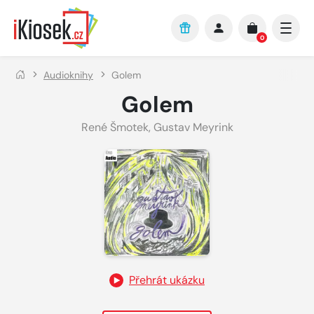
Přejít na hlavní obsah
0
Audioknihy
Golem
Golem
René Šmotek
,
Gustav Meyrink
Přehrát ukázku