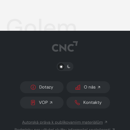
Golem
PŘEPNOUT SVĚTLÝ/TMAVÝ REŽIM
Dotazy
O nás
VOP
Kontakty
Autorská práva k publikovaným materiálům
Podmínky pro užívání služby informační společnosti