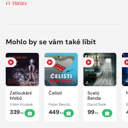
Horory
Mohlo by se vám také líbit
Zatloukání
Čelisti
Svatý
hřebů
Benda
Vilém Koubek
Peter Benchley
David Šenk
B
339
449
99
Kč
Kč
Kč