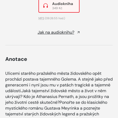
Audiokniha
349 Kč
MP3
(09:26:55 hod.)
Jak na audioknihu?
Anotace
Ulicemi starého pražského města židovského opět
prochází postava tajemného Golema. A stejně jako před
generacemi i nyní jsou mu v patách tragické a tajemné
události.Jaká tajemství židovské město a život v něm
ukrývají? Kdo je Athanasius Pernath, a jsou prožitky na
jeho životní cestě skutečné?Ponořte se do klasického
mystického románu Gustava Meyrinka a poznejte
tajemství starých židovských legend a pražských