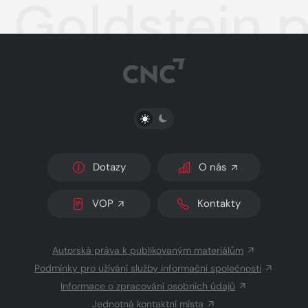
Goldstein p
PŘEPNOUT SVĚTLÝ/TMAVÝ REŽIM
Dotazy
O nás
VOP
Kontakty
Autorská práva k publikovaným materiálům
Podmínky pro užívání služby informační společnosti
Informace o zpracování osobních údajů
Jednotná kontaktní místa