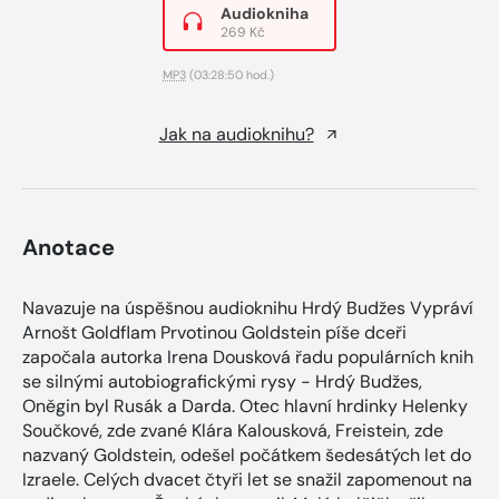
Audiokniha
269 Kč
MP3
(03:28:50 hod.)
Jak na audioknihu?
Anotace
Navazuje na úspěšnou audioknihu Hrdý Budžes Vypráví
Arnošt Goldflam Prvotinou Goldstein píše dceři
započala autorka Irena Dousková řadu populárních knih
se silnými autobiografickými rysy - Hrdý Budžes,
Oněgin byl Rusák a Darda. Otec hlavní hrdinky Helenky
Součkové, zde zvané Klára Kalousková, Freistein, zde
nazvaný Goldstein, odešel počátkem šedesátých let do
Izraele. Celých dvacet čtyři let se snažil zapomenout na