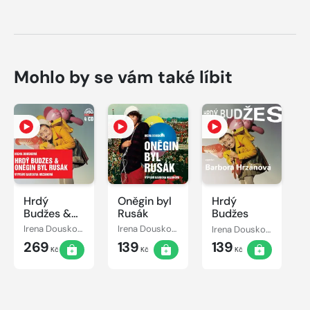
Mohlo by se vám také líbit
Hrdý
Oněgin byl
Hrdý
Budžes &
Rusák
Budžes
Oněgin byl
Irena Dousková, Jaromír Vomáčka
Irena Dousková, Vladimír Merta
Irena Dousková, Jaromír Vomáčka
Rusák -
269
139
139
Komplet
Kč
Kč
Kč
4CD