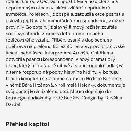
rodinu, kterou v Čechách opustil. Malá holčička žila s
nepřítomným otcem v jakési zvláštní nepřátelské
symbióze. Po letech, již dospělá, zatoužila otce poznat a
oslovila jej. Nastala mimořádná korespondence, v níž se
provinilý Goldstein, již slavný filmový režisér, zoufale
snaží vynahradit ztracená léta promarněného
rodičovského vztahu. Příběh, psaný v dopisech, se
odehrává na přelomu 80. až 90. let a vypráví o otcovské
lásce i sebelásce. Interpretace Arnošta Goldflama
dotvořila psanou korespondenci v nový dramatický
útvar, který mimořádně citlivě a s pochopením odkrývá
niterné rozporuplné pocity hlavního hrdiny. V bonusu
tohoto kompletu se vrátíme na konec Hrdého Budžese,
v němž Bára Hrzánová, v roli malé Helenky, dokumentuje
svůj postoj ke zmizelému otci. Album doplňuje do
tetralogie audioknihy Hrdý Budžes, Oněgin byl Rusák a
Darda!
Přehled kapitol