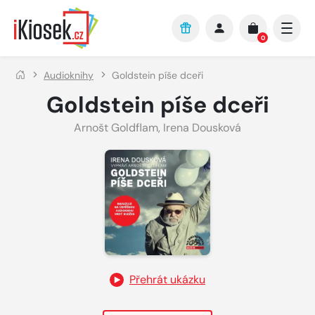
Přejít na hlavní obsah
0
Audioknihy
Goldstein píše dceři
Goldstein píše dceři
Arnošt Goldflam
,
Irena Dousková
Přehrát ukázku