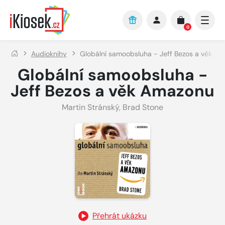
Přejít na hlavní obsah
0
Audioknihy
Globální samoobsluha - Jeff Bezos a věk A
Globální samoobsluha -
Jeff Bezos a věk Amazonu
Martin Stránský
,
Brad Stone
Přehrát ukázku