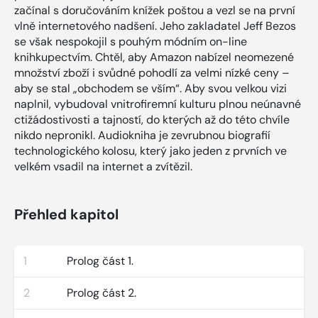
začínal s doručováním knížek poštou a vezl se na první
vlně internetového nadšení. Jeho zakladatel Jeff Bezos
se však nespokojil s pouhým módním on-line
knihkupectvím. Chtěl, aby Amazon nabízel neomezené
množství zboží i svůdné pohodlí za velmi nízké ceny –
aby se stal „obchodem se vším“. Aby svou velkou vizi
naplnil, vybudoval vnitrofiremní kulturu plnou neúnavné
ctižádostivosti a tajností, do kterých až do této chvíle
nikdo nepronikl. Audiokniha je zevrubnou biografií
technologického kolosu, který jako jeden z prvních ve
velkém vsadil na internet a zvítězil.
Přehled kapitol
1
Prolog část 1.
2
Prolog část 2.