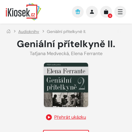
Přejít na hlavní obsah
0
Audioknihy
Geniální přítelkyně II.
Geniální přítelkyně II.
Taťjana Medvecká
,
Elena Ferrante
Přehrát ukázku