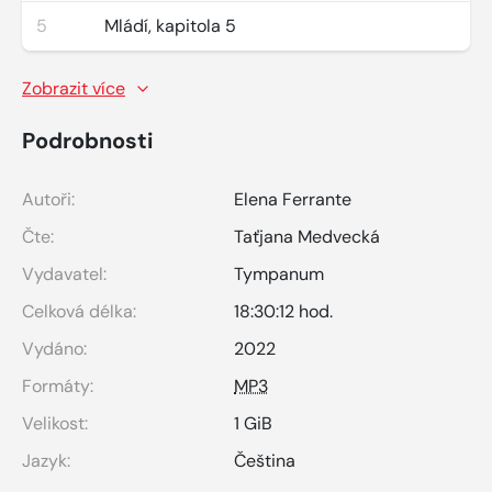
5
Mládí, kapitola 5
Zobrazit více
Podrobnosti
Autoři:
Elena Ferrante
Čte:
Taťjana Medvecká
Vydavatel:
Tympanum
Celková délka:
18:30:12 hod.
Vydáno:
2022
Formáty:
MP3
Velikost:
1 GiB
Jazyk:
Čeština