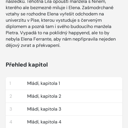
následků. Těhotná Lila opouští manžela s Ninem,
kterého ale bezmezně miluje i Elena. Zašmodrchané
vztahy se rozhodne Elena vyřešit odchodem na
univerzitu v Pise, kterou vystuduje s červeným
diplomem a pozná tam i svého budoucího manžela
Pietra. Vypadá to na poklidný happyend, ale to by
nebyla Elena Ferrante, aby nám nepřipravila nejeden
dějový zvrat a překvapení.
Přehled kapitol
1
Mládí, kapitola 1
2
Mládí, kapitola 2
3
Mládí, kapitola 3
4
Mládí, kapitola 4