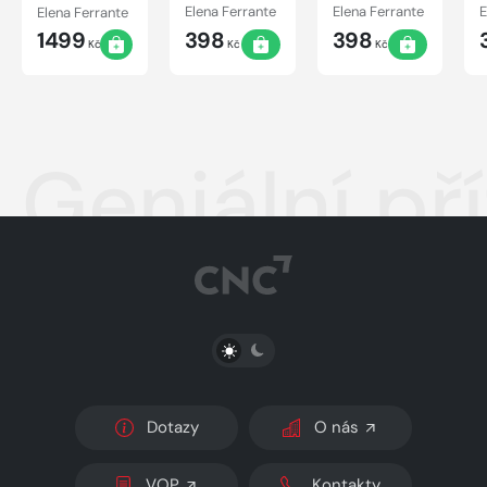
I.-IV.
IV.
III.
Elena Ferrante
Elena Ferrante
Elena Ferrante
E
1499
398
398
Kč
Kč
Kč
Geniální pří
PŘEPNOUT SVĚTLÝ/TMAVÝ REŽIM
Dotazy
O nás
VOP
Kontakty