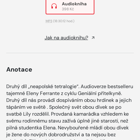
Audiokniha
398 Kč
MP3
(18:30:12 hod.)
Jak na audioknihu?
Anotace
Druhý díl „neapolské tetralogie“. Audioverze bestselleru
tajemné Eleny Ferrante z cyklu Geniální přítelkyně.
Druhý díl nás provádí dospíváním obou hrdinek a jejich
tápáním ve světě . Společný svět obou dívek se po
svatbě Lily rozdělil. Provdaná kamarádka vzhledem ke
svému rodinnému stavu zažívá úplně jiné starosti, než
pilná studentka Elena. Nevybouřené mládí obou dívek
je žene do nových dobrodružství a ta nejsou bez