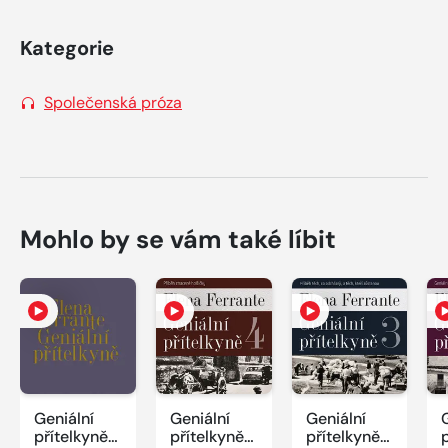
Kategorie
Společenská próza
Mohlo by se vám také líbit
Geniální
Geniální
Geniální
přítelkyně
přítelkyně
přítelkyně
p