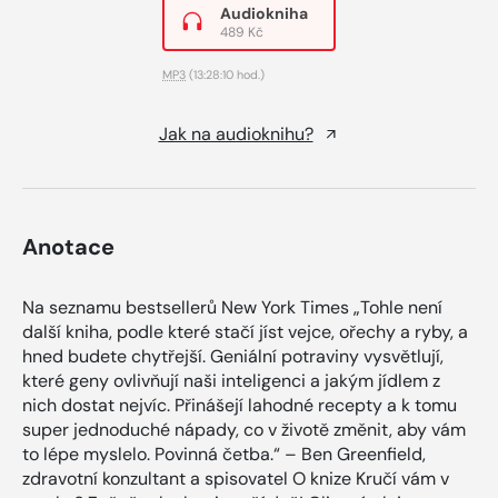
Audiokniha
489 Kč
MP3
(13:28:10 hod.)
Jak na audioknihu?
Anotace
Na seznamu bestsellerů New York Times „Tohle není
další kniha, podle které stačí jíst vejce, ořechy a ryby, a
hned budete chytřejší. Geniální potraviny vysvětlují,
které geny ovlivňují naši inteligenci a jakým jídlem z
nich dostat nejvíc. Přinášejí lahodné recepty a k tomu
super jednoduché nápady, co v životě změnit, aby vám
to lépe myslelo. Povinná četba.“ – Ben Greenfield,
zdravotní konzultant a spisovatel O knize Kručí vám v