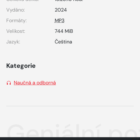
Vydáno:
2024
Formáty:
MP3
Velikost:
744 MiB
Jazyk:
Čeština
Kategorie
Naučná a odborná
Geniální po