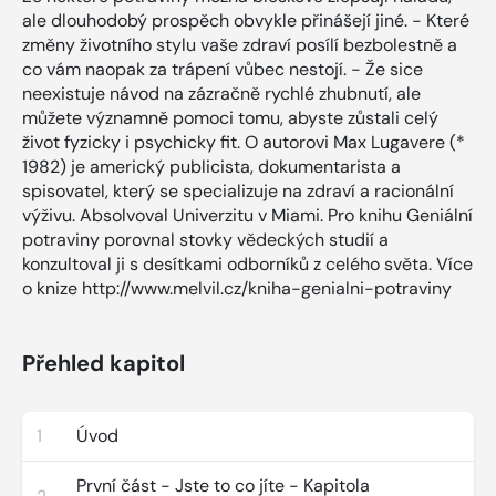
ale dlouhodobý prospěch obvykle přinášejí jiné. - Které
změny životního stylu vaše zdraví posílí bezbolestně a
co vám naopak za trápení vůbec nestojí. - Že sice
neexistuje návod na zázračně rychlé zhubnutí, ale
můžete významně pomoci tomu, abyste zůstali celý
život fyzicky i psychicky fit. O autorovi Max Lugavere (*
1982) je americký publicista, dokumentarista a
spisovatel, který se specializuje na zdraví a racionální
výživu. Absolvoval Univerzitu v Miami. Pro knihu Geniální
potraviny porovnal stovky vědeckých studií a
konzultoval ji s desítkami odborníků z celého světa. Více
o knize http://www.melvil.cz/kniha-genialni-potraviny
Přehled kapitol
1
Úvod
První část - Jste to co jíte - Kapitola