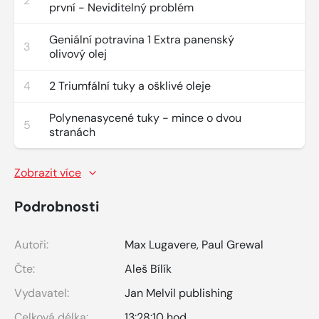
2
první - Neviditelný problém
Geniální potravina 1 Extra panenský
3
olivový olej
4
2 Triumfální tuky a ošklivé oleje
Polynenasycené tuky - mince o dvou
5
stranách
Zobrazit více
Podrobnosti
Autoři:
Max Lugavere
,
Paul Grewal
Čte:
Aleš Bílík
Vydavatel:
Jan Melvil publishing
Celková délka:
13:28:10 hod.