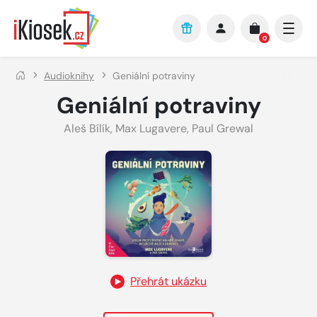
Přejít na hlavní obsah
0
Audioknihy
Geniální potraviny
Geniální potraviny
Aleš Bílík
,
Max Lugavere
,
Paul Grewal
Přehrát ukázku