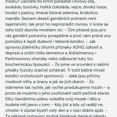
mozku? Začněte ho krmit pořádně! Olivový olej,
avokádo, borůvky, hořká čokoláda, vejce, divoký losos,
hovězí z pastvy, tmavá listová zelenina, brokolice,
mandle. Seznam deseti geniálních potravin není
tajemstvím, tak proč ho neprozradit rovnou. V knize se
toho totiž dozvíte mnohem víc: - Čím přesně jsou pro
vás geniální potraviny prospěšné a proč vám právě ony
pomůžou k lepší duševní i tělesné kondici. - Jak
úpravou jídelníčku ztlumit příznaky ADHD, úzkostí a
depresí a snížit riziko demence a Alzheimerovy i
Parkinsonovy choroby nebo odbourat tuky tzv.
biochemickou liposukcí. - Že jsme ve srovnání s našimi
předky fyzicky značně zchátrali. Ti totiž běžně mívali
kondici vrcholových sportovců. - Jaké jsou příčiny
mozkové mlhy a únavy a jak se jich zbavit. - Že
stárneme tak rychle, jak rychle produkujeme inzulin - a
proto se musíme o jeho uvolňování začít pečlivě starat.
Díky Geniálnímu plánu vyladíte svůj mozek i tělo a
budete mít jasno v tom: - Kdy jíst a kdy už raději ne,
chcete-li zůstat bystří celý den a v noci dobře spát. -
Že některé potraviny možná bleskově zlepšují náladu,