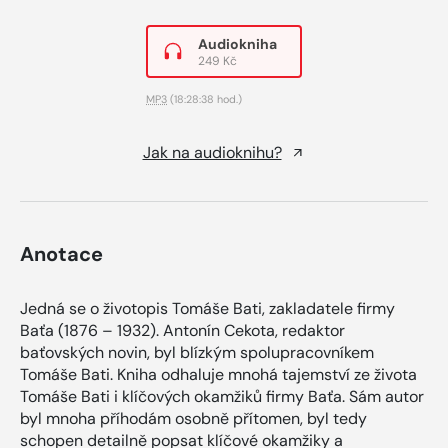
Audiokniha
249 Kč
MP3
(18:28:38 hod.)
Jak na audioknihu?
Anotace
Jedná se o životopis Tomáše Bati, zakladatele firmy
Baťa (1876 – 1932). Antonín Cekota, redaktor
baťovských novin, byl blízkým spolupracovníkem
Tomáše Bati. Kniha odhaluje mnohá tajemství ze života
Tomáše Bati i klíčových okamžiků firmy Baťa. Sám autor
byl mnoha příhodám osobně přítomen, byl tedy
schopen detailně popsat klíčové okamžiky a