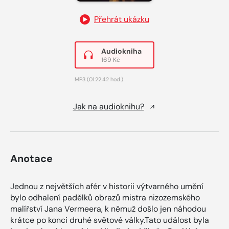
Přehrát ukázku
Audiokniha
169 Kč
MP3
(01:22:42 hod.)
Jak na audioknihu?
Anotace
Jednou z největších afér v historii výtvarného umění
bylo odhalení padělků obrazů mistra nizozemského
malířství Jana Vermeera, k němuž došlo jen náhodou
krátce po konci druhé světové války.Tato událost byla