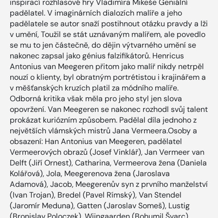
inspirací rozhlasové hry Vladimíra Mikeše Geniální
padělatel. V imaginárních dialozích malíře a jeho
padělatele se autor snaží postihnout otázku pravdy a lži
v umění, Toužil se stát uznávaným malířem, ale povedlo
se mu to jen částečně, do dějin výtvarného umění se
nakonec zapsal jako génius falzifikátorů. Henricus
Antonius van Meegeren přitom jako malíř nikdy netrpěl
nouzí o klienty, byl obratným portrétistou i krajinářem a
v měšťanských kruzích platil za módního malíře.
Odborná kritika však měla pro jeho styl jen slova
opovržení. Van Meegeren se nakonec rozhodl svůj talent
prokázat kuriózním způsobem. Padělal díla jednoho z
největších vlámských mistrů Jana Vermeera.Osoby a
obsazení: Han Antonius van Meegeren, padělatel
Vermeerových obrazů (Josef Vinklář), Jan Vermeer van
Delft (Jiří Ornest), Catharina, Vermeerova žena (Daniela
Kolářová), Jola, Meegerenova žena (Jaroslava
Adamová), Jacob, Meegerenův syn z prvního manželství
(Ivan Trojan), Bredel (Pavel Rímský), Van Stendel
(Jaromír Meduna), Gatten (Jaroslav Someš), Lustig
(Bronislav Poloczek), Wijngaarden (Bohumil Švarc),