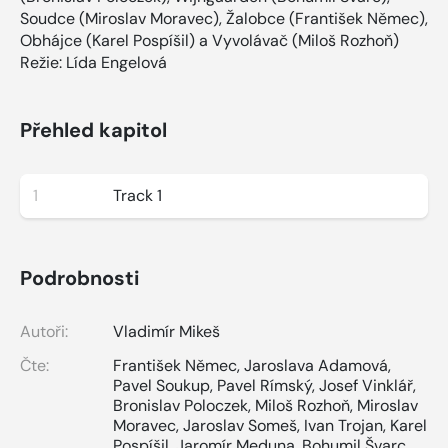
Soudce (Miroslav Moravec), Žalobce (František Němec),
Obhájce (Karel Pospíšil) a Vyvolávač (Miloš Rozhoň)
Režie: Lída Engelová
Přehled kapitol
1
Track 1
Podrobnosti
Autoři:
Vladimír Mikeš
Čte:
František Němec
,
Jaroslava Adamová
,
Pavel Soukup
,
Pavel Rímský
,
Josef Vinklář
,
Bronislav Poloczek
,
Miloš Rozhoň
,
Miroslav
Moravec
,
Jaroslav Someš
,
Ivan Trojan
,
Karel
Pospíšil
,
Jaromír Meduna
,
Bohumil Švarc
,