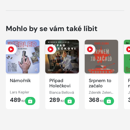
Mohlo by se vám také líbit
Námořník
Případ
Srpnem to
Holečkovi
začalo
Lars Kepler
Bianca Bellová
Zdeněk Zelenka
J
489
289
368
Kč
Kč
Kč