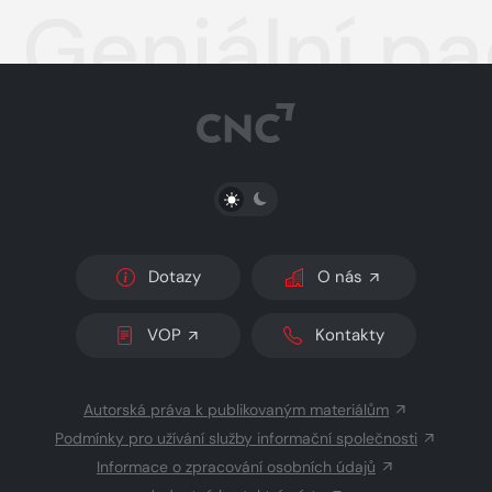
Geniální pa
PŘEPNOUT SVĚTLÝ/TMAVÝ REŽIM
Dotazy
O nás
VOP
Kontakty
Autorská práva k publikovaným materiálům
Podmínky pro užívání služby informační společnosti
Informace o zpracování osobních údajů