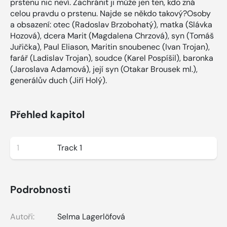
prstenu nic neví. Zachránit ji může jen ten, kdo zná
celou pravdu o prstenu. Najde se někdo takový?Osoby
a obsazení: otec (Radoslav Brzobohatý), matka (Slávka
Hozová), dcera Marit (Magdalena Chrzová), syn (Tomáš
Juřička), Paul Eliason, Maritin snoubenec (Ivan Trojan),
farář (Ladislav Trojan), soudce (Karel Pospíšil), baronka
(Jaroslava Adamová), její syn (Otakar Brousek ml.),
generálův duch (Jiří Holý).
Přehled kapitol
1
Track 1
Podrobnosti
Autoři:
Selma Lagerlöfová