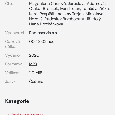
Čte:
Magdalena Chrzová
,
Jaroslava Adamová
,
Otakar Brousek
,
Ivan Trojan
,
Tomáš Juřička
,
Karel Pospíšil
,
Ladislav Trojan
,
Miroslava
Hozová
,
Radoslav Brzobohatý
,
Jiří Holý
,
Hana Brothánková
Vydavatel:
Radioservis a.s.
Celková
00:48:02 hod.
délka:
Vydáno:
2020
Formáty:
MP3
Velikost:
110 MiB
Jazyk:
Čeština
Kategorie