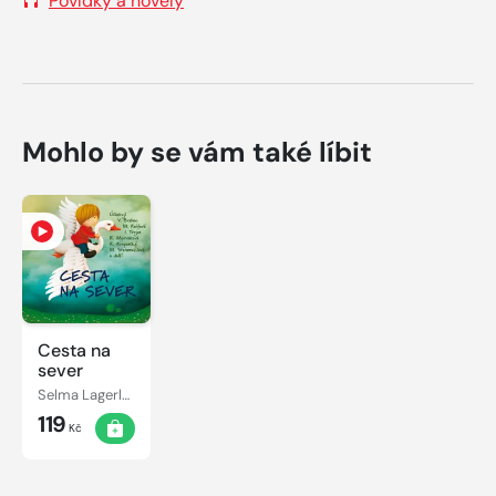
Povídky a novely
Mohlo by se vám také líbit
Cesta na
sever
Selma Lagerlöfová
119
Kč