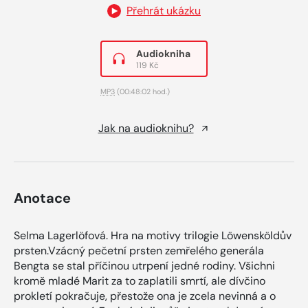
Přehrát ukázku
Audiokniha
119 Kč
MP3
(00:48:02 hod.)
Jak na audioknihu?
Anotace
Selma Lagerlöfová. Hra na motivy trilogie Löwensköldův
prsten.Vzácný pečetní prsten zemřelého generála
Bengta se stal příčinou utrpení jedné rodiny. Všichni
kromě mladé Marit za to zaplatili smrtí, ale dívčino
prokletí pokračuje, přestože ona je zcela nevinná a o