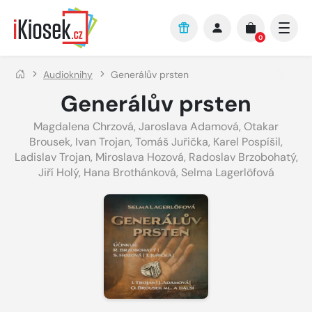
Přejít na hlavní obsah
0
Audioknihy
Generálův prsten
Generálův prsten
Magdalena Chrzová
,
Jaroslava Adamová
,
Otakar
Brousek
,
Ivan Trojan
,
Tomáš Juřička
,
Karel Pospíšil
,
Ladislav Trojan
,
Miroslava Hozová
,
Radoslav Brzobohatý
,
Jiří Holý
,
Hana Brothánková
,
Selma Lagerlöfová