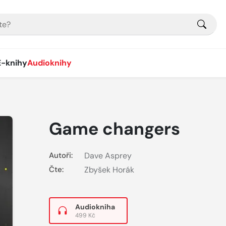
E-knihy
Audioknihy
Game changers
Autoři:
Dave Asprey
Čte:
Zbyšek Horák
Audiokniha
499 Kč