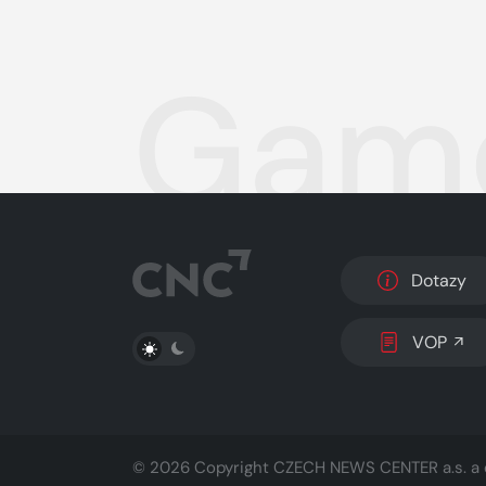
Game
Dotazy
PŘEPNOUT SVĚTLÝ/TMAVÝ REŽIM
VOP
© 2026 Copyright
CZECH NEWS CENTER a.s.
a 