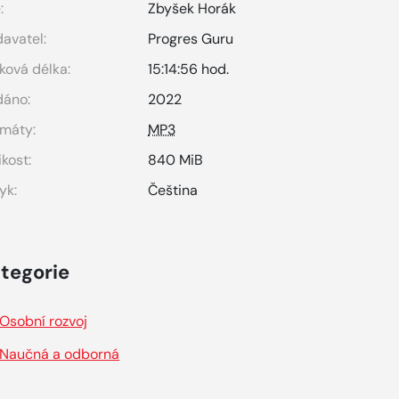
:
Zbyšek Horák
avatel:
Progres Guru
ková délka:
15:14:56 hod.
dáno:
2022
máty:
MP3
ikost:
840 MiB
yk:
Čeština
tegorie
Osobní rozvoj
Naučná a odborná