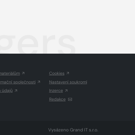
gers
materiálům
Cookies
rmační společnosti
Nastavení soukromí
h údajů
Inzerce
Redakce
Vysázeno
Grand IT s.r.o.