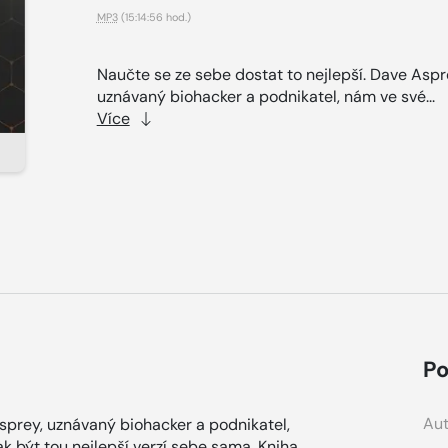
MP3
(15:14:56 hod.)
Naučte se ze sebe dostat to nejlepší. Dave Aspr
uznávaný biohacker a podnikatel, nám ve své...
Více
Po
Aut
Asprey, uznávaný biohacker a podnikatel,
k být tou nejlepší verzí sebe sama. Kniha