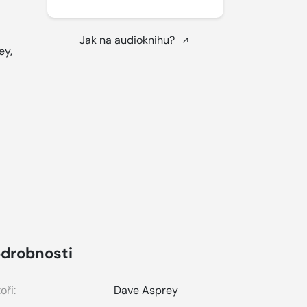
Jak na audioknihu?
ey,
drobnosti
oři:
Dave Asprey