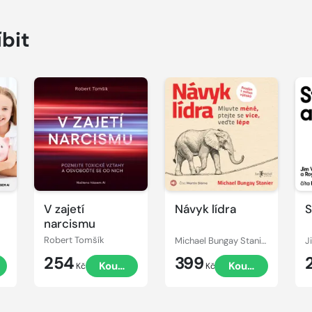
íbit
Přehrát
Přehrát
P
ukázku
ukázku
u
V zajetí
Návyk lídra
S
narcismu
Robert Tomšík
Michael Bungay Stanier
254
399
Koupit
Koupit
Kč
Kč