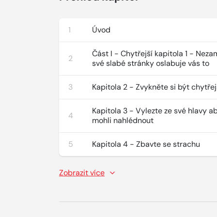
1
Úvod
Část I - Chytřejší kapitola 1 - Neza
2
své slabé stránky oslabuje vás to
3
Kapitola 2 - Zvykněte si být chytřej
Kapitola 3 - Vylezte ze své hlavy a
4
mohli nahlédnout
5
Kapitola 4 - Zbavte se strachu
Zobrazit více