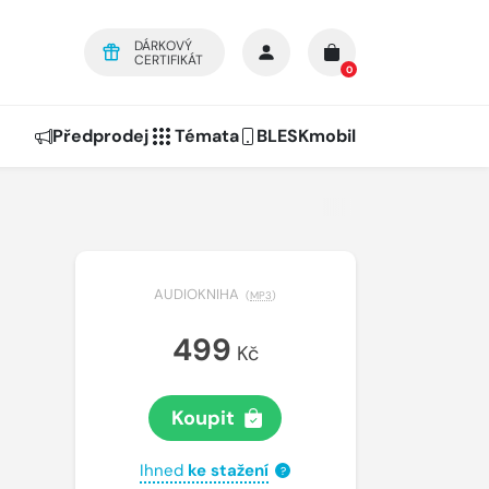
DÁRKOVÝ
CERTIFIKÁT
0
Předprodej
Témata
BLESKmobil
AUDIOKNIHA
(
MP3
)
499
Kč
Koupit
Ihned
ke stažení
?