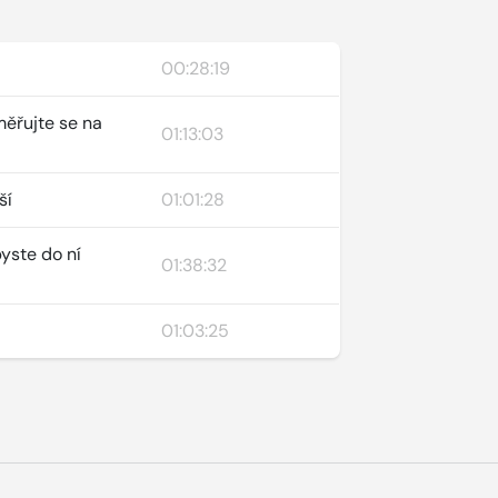
00:28:19
měřujte se na
01:13:03
ší
01:01:28
byste do ní
01:38:32
01:03:25