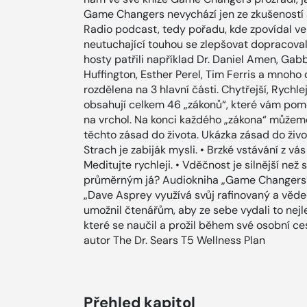
Game Changers nevychází jen ze zkušeností au
Radio podcast, tedy pořadu, kde zpovídal vel
neutuchající touhou se zlepšovat dopracovali
hosty patřili například Dr. Daniel Amen, Gabb
Huffington, Esther Perel, Tim Ferris a mnoh
rozdělena na 3 hlavní části. Chytřejší, Rychle
obsahují celkem 46 „zákonů“, které vám pom
na vrchol. Na konci každého „zákona“ můžeme
těchto zásad do života. Ukázka zásad do živo
Strach je zabiják mysli. • Brzké vstávání z v
Meditujte rychleji. • Vděčnost je silnější než
průměrným já? Audiokniha „Game Changers“ v
„Dave Asprey využívá svůj rafinovaný a vědec
umožnil čtenářům, aby ze sebe vydali to nejle
které se naučil a prožil během své osobní ces
autor The Dr. Sears T5 Wellness Plan
Přehled kapitol