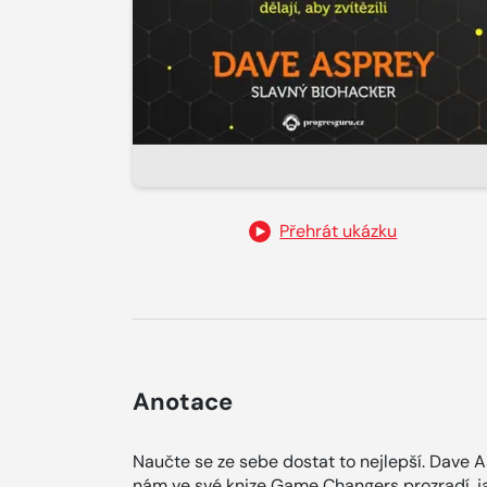
Přehrát ukázku
Anotace
Naučte se ze sebe dostat to nejlepší. Dave 
nám ve své knize Game Changers prozradí, ja