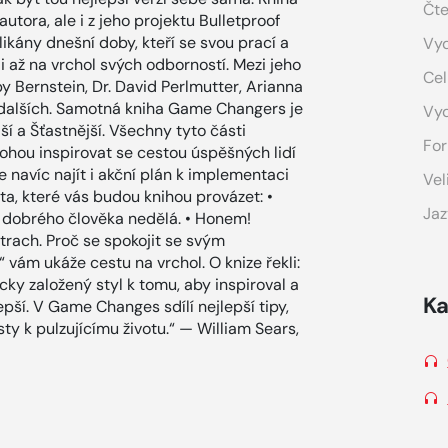
Čte
tora, ale i z jeho projektu Bulletproof
ikány dnešní doby, kteří se svou prací a
Vyd
 až na vrchol svých odborností. Mezi jeho
Cel
y Bernstein, Dr. David Perlmutter, Arianna
o dalších. Samotná kniha Game Changers je
Vy
jší a Šťastnější. Všechny tyto části
For
ohou inspirovat se cestou úspěšných lidí
 navíc najít i akční plán k implementaci
Vel
ta, které vás budou knihou provázet: •
Jaz
ás dobrého člověka nedělá. • Honem!
 strach. Proč se spokojit se svým
ám ukáže cestu na vrchol. O knize řekli:
ky založený styl k tomu, aby inspiroval a
Ka
pší. V Game Changes sdílí nejlepší tipy,
ty k pulzujícímu životu.“ — William Sears,