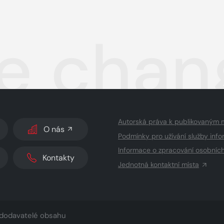
 chan
Autorská práva k publikovaným 
O nás
Podmínky pro užívání služby info
Informace o zpracování osobníc
Kontakty
Jednotná kontaktní místa
dodavatelé obsahu