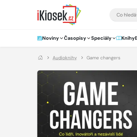
Přejít na hlavní obsah
VYHLEDÁVÁNÍ
Hlavní navigace
Noviny
Časopisy
Speciály
Knihy
Audioknihy
Game changers