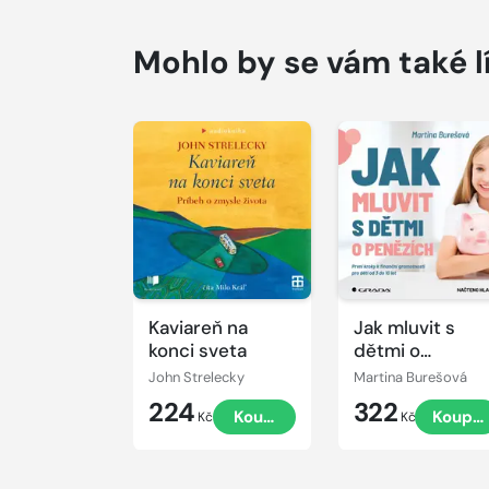
Mohlo by se vám také l
Přehrát
Přehrát
ukázku
ukázku
Kaviareň na
Jak mluvit s
konci sveta
dětmi o
penězích
John Strelecky
Martina Burešová
224
322
Koupit
Koupit
Kč
Kč