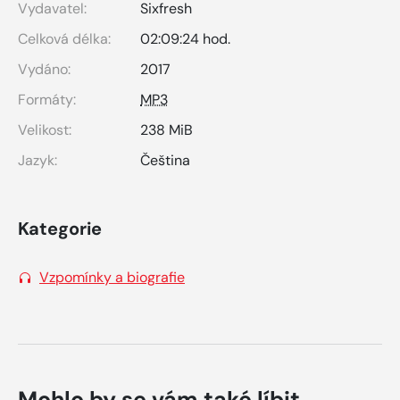
Vydavatel:
Sixfresh
Celková délka:
02:09:24 hod.
Vydáno:
2017
Formáty:
MP3
Velikost:
238 MiB
Jazyk:
Čeština
Kategorie
Vzpomínky a biografie
Mohlo by se vám také líbit