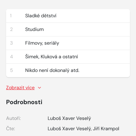
1
Sladké dětství
2
Studium
3
Filmovy, seriály
4
Šimek, Kluková a ostatní
5
Nikdo není dokonalý atd.
Zobrazit více
Podrobnosti
Autoři:
Luboš Xaver Veselý
Čte:
Luboš Xaver Veselý
,
Jiří Krampol