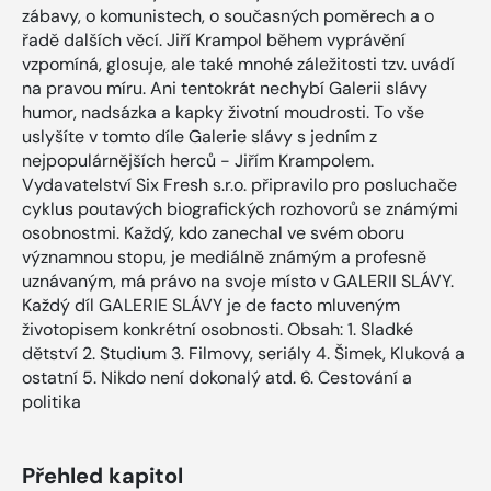
zábavy, o komunistech, o současných poměrech a o
řadě dalších věcí. Jiří Krampol během vyprávění
vzpomíná, glosuje, ale také mnohé záležitosti tzv. uvádí
na pravou míru. Ani tentokrát nechybí Galerii slávy
humor, nadsázka a kapky životní moudrosti. To vše
uslyšíte v tomto díle Galerie slávy s jedním z
nejpopulárnějších herců - Jiřím Krampolem.
Vydavatelství Six Fresh s.r.o. připravilo pro posluchače
cyklus poutavých biografických rozhovorů se známými
osobnostmi. Každý, kdo zanechal ve svém oboru
významnou stopu, je mediálně známým a profesně
uznávaným, má právo na svoje místo v GALERII SLÁVY.
Každý díl GALERIE SLÁVY je de facto mluveným
životopisem konkrétní osobnosti. Obsah: 1. Sladké
dětství 2. Studium 3. Filmovy, seriály 4. Šimek, Kluková a
ostatní 5. Nikdo není dokonalý atd. 6. Cestování a
politika
Přehled kapitol