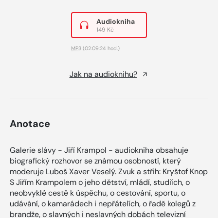
Audiokniha
149 Kč
MP3
(02:09:24 hod.)
Jak na audioknihu?
Anotace
Galerie slávy - Jiří Krampol - audiokniha obsahuje
biografický rozhovor se známou osobností, který
moderuje Luboš Xaver Veselý. Zvuk a střih: Kryštof Knop
S Jiřím Krampolem o jeho dětství, mládí, studiích, o
neobvyklé cestě k úspěchu, o cestování, sportu, o
udávání, o kamarádech i nepřátelích, o řadě kolegů z
brandže, o slavných i neslavných dobách televizní