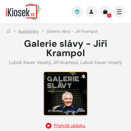
Přejít na hlavní obsah
0
Audioknihy
Galerie slávy - Jiří Krampol
Galerie slávy - Jiří
Krampol
Luboš Xaver Veselý
,
Jiří Krampol
,
Luboš Xaver Veselý
Přehrát ukázku