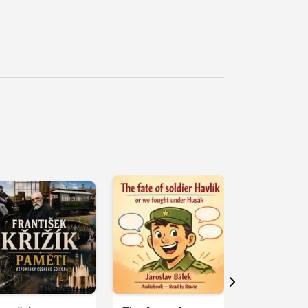
řehrát
kázku
Přehrát
Přehrát
ukázku
ukázku
Další