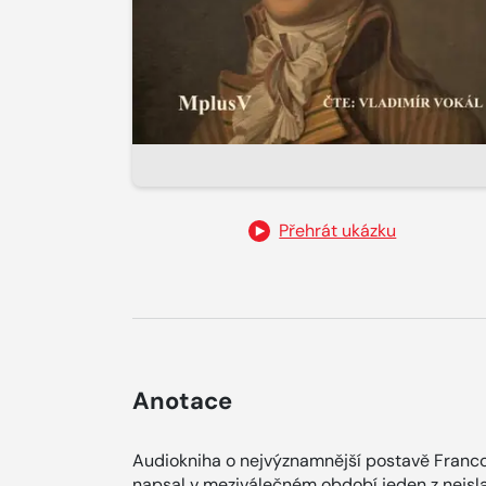
Přehrát ukázku
Anotace
Audiokniha o nejvýznamnější postavě Franco
napsal v meziválečném období jeden z nejsla