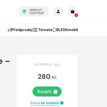
DÁRKOVÝ
CERTIFIKÁT
0
Předprodej
Témata
BLESKmobil
e –
AUDIOKNIHA
(
MP3
)
280
Kč
Koupit
Ihned
ke stažení
?