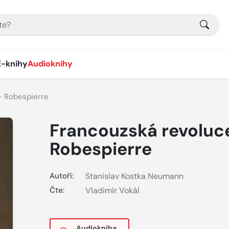
E-knihy
Audioknihy
– Robespierre
Francouzská revoluc
Robespierre
Autoři:
Stanislav Kostka Neumann
Čte:
Vladimír Vokál
Audiokniha