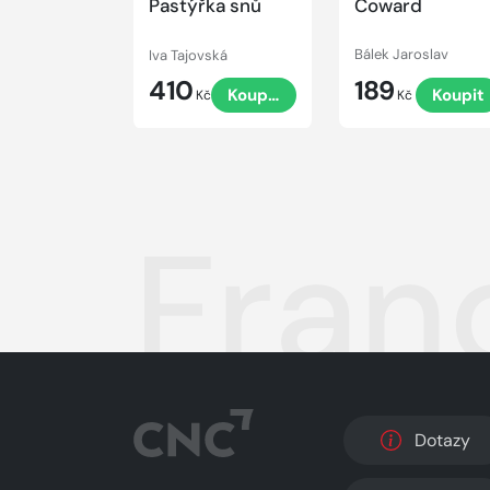
Pastýřka snů
Coward
Iva Tajovská
Bálek Jaroslav
410
189
Koupit
Koupit
Kč
Kč
Fran
Dotazy