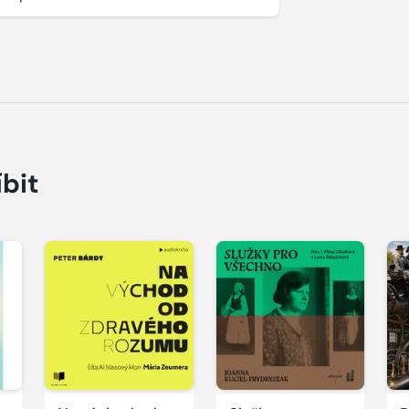
íbit
P
Přehrát
Přehrát
u
ukázku
ukázku