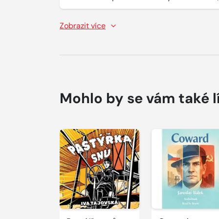
Zobrazit více
Mohlo by se vám také l
Přehrát
Přehrát
ukázku
ukázku