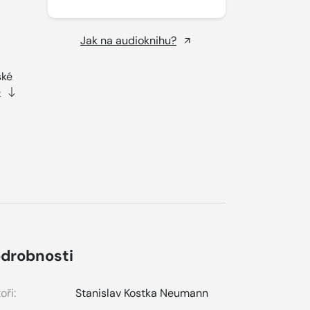
Jak na audioknihu?
ské
e
drobnosti
oři:
Stanislav Kostka Neumann