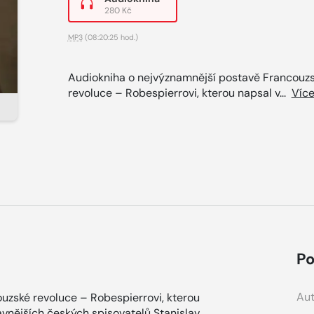
280 Kč
MP3
(08:20:25 hod.)
Audiokniha o nejvýznamnější postavě Francouz
revoluce – Robespierrovi, kterou napsal v...
Víc
Po
Aut
uzské revoluce – Robespierrovi, kterou
vnějších českých spisovatelů Stanislav