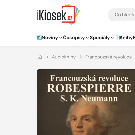
Přejít na hlavní obsah
VYHLEDÁVÁNÍ
Hlavní navigace
Noviny
Časopisy
Speciály
Knihy
Audioknihy
Francouzská revoluce 