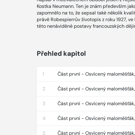
Kostka Neumann. Ten je znám především jako 
zapomnělo na to, že sepsal také několik kvali
právě Robespierrův životopis z roku 1927, ve
této nenáviděné postavy francouzských ději
Přehled kapitol
1
Část první - Osvícený maloměšťák, 
2
Část první - Osvícený maloměšťák,
3
Část první - Osvícený maloměšťák,
4
Část první - Osvícený maloměšťák,
5
Část první - Osvícený maloměšťák,