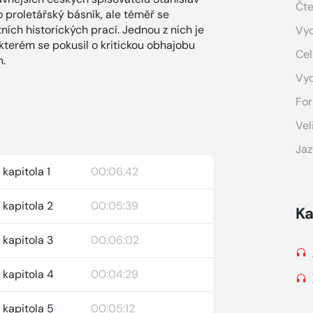
Čte
proletářský básník, ale téměř se
tních historických prací. Jednou z nich je
Vyd
 kterém se pokusil o kritickou obhajobu
Cel
n.
Vy
For
Vel
Jaz
kapitola 1
00:06:42
 kapitola 2
00:05:39
Ka
 kapitola 3
00:06:02
 kapitola 4
00:04:29
 kapitola 5
00:05:12