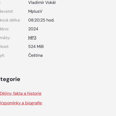
:
Vladimír Vokál
avatel:
MplusV
ková délka:
08:20:25 hod.
dáno:
2024
máty:
MP3
ikost:
524 MiB
yk:
Čeština
tegorie
Dějiny, fakta a historie
Vzpomínky a biografie