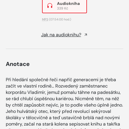
Audiokniha
339 Kč
MP3
(07:54:00 hod.)
Jak na audioknihu?
Anotace
Při hledání společné řeči napříč generacemi je třeba
začít ve vlastní rodině… Rozvedený zaměstnanec
korporátu Vladimír, jemuž pomalu táhne na padesátku,
se rád chlubí úspěšnou kariérou. Nicméně těm, na něž
by chtěl zapůsobit nejvíc, je to podle všeho úplně jedno.
Jeho hulvátský otec, který před revolucí sekýroval
školáky v tělocvičně a teď ustavičně brblá nad novými
poměry, začal na stará kolena sepisovat knihu a takřka