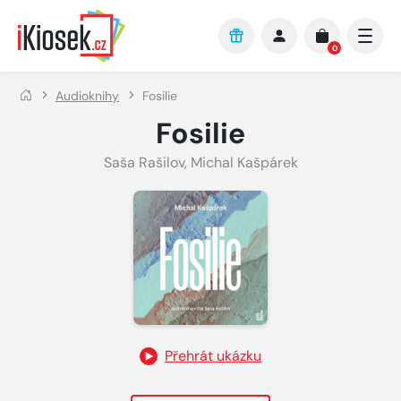
Přejít na hlavní obsah
0
Audioknihy
Fosilie
Fosilie
Saša Rašilov
,
Michal Kašpárek
Přehrát ukázku