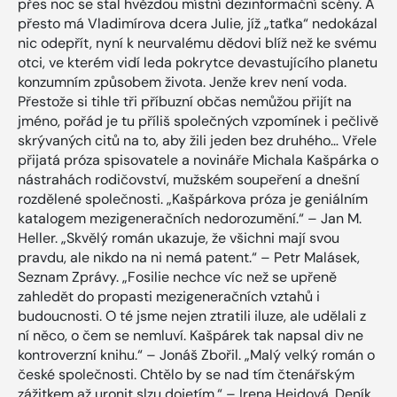
přes noc se stal hvězdou místní dezinformační scény. A
přesto má Vladimírova dcera Julie, jíž „taťka“ nedokázal
nic odepřít, nyní k neurvalému dědovi blíž než ke svému
otci, ve kterém vidí leda pokrytce devastujícího planetu
konzumním způsobem života. Jenže krev není voda.
Přestože si tihle tři příbuzní občas nemůžou přijít na
jméno, pořád je tu příliš společných vzpomínek i pečlivě
skrývaných citů na to, aby žili jeden bez druhého… Vřele
přijatá próza spisovatele a novináře Michala Kašpárka o
nástrahách rodičovství, mužském soupeření a dnešní
rozdělené společnosti. „Kašpárkova próza je geniálním
katalogem mezigeneračních nedorozumění.“ – Jan M.
Heller. „Skvělý román ukazuje, že všichni mají svou
pravdu, ale nikdo na ni nemá patent.“ – Petr Malásek,
Seznam Zprávy. „Fosilie nechce víc než se upřeně
zahledět do propasti mezigeneračních vztahů i
budoucnosti. O té jsme nejen ztratili iluze, ale udělali z
ní něco, o čem se nemluví. Kašpárek tak napsal div ne
kontroverzní knihu.“ – Jonáš Zbořil. „Malý velký román o
české společnosti. Chtělo by se nad tím čtenářským
zážitkem až uronit slzu dojetím.“ – Irena Hejdová, Deník