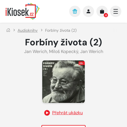
Přejít na hlavní obsah
0
Audioknihy
Forbíny života (2)
Forbíny života (2)
Jan Werich
,
Miloš Kopecký
,
Jan Werich
Přehrát ukázku