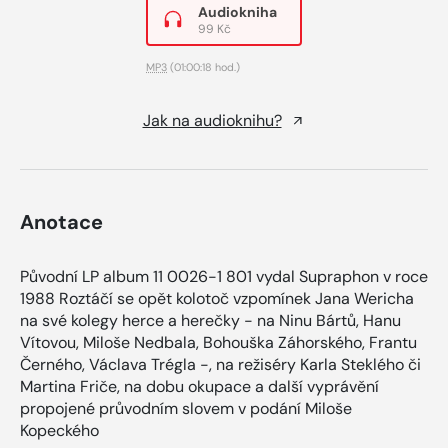
Audiokniha
99 Kč
MP3
(01:00:18 hod.)
Jak na audioknihu?
Anotace
Původní LP album 11 0026-1 801 vydal Supraphon v roce
1988 Roztáčí se opět kolotoč vzpomínek Jana Wericha
na své kolegy herce a herečky - na Ninu Bártů, Hanu
Vítovou, Miloše Nedbala, Bohouška Záhorského, Frantu
Černého, Václava Trégla -, na režiséry Karla Steklého či
Martina Friče, na dobu okupace a další vyprávění
propojené průvodním slovem v podání Miloše
Kopeckého