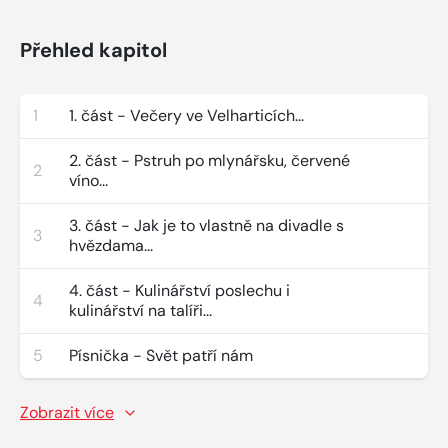
Přehled kapitol
1
1. část - Večery ve Velharticích...
2. část - Pstruh po mlynářsku, červené
2
víno...
3. část - Jak je to vlastně na divadle s
3
hvězdama...
4. část - Kulinářství poslechu i
4
kulinářství na talíři...
5
Písnička - Svět patří nám
Zobrazit více