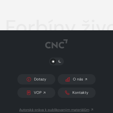
Forbíny živ
PŘEPNOUT SVĚTLÝ/TMAVÝ REŽIM
Dotazy
O nás
VOP
Kontakty
Autorská práva k publikovaným materiálům