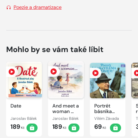
Poezie a dramatizace
Mohlo by se vám také líbit
Date
And meet a
Portrét
woman ...
básníka
Viléma
Jaroslav Bálek
Jaroslav Bálek
Vilém Závada
Závady
189
189
69
Kč
Kč
Kč