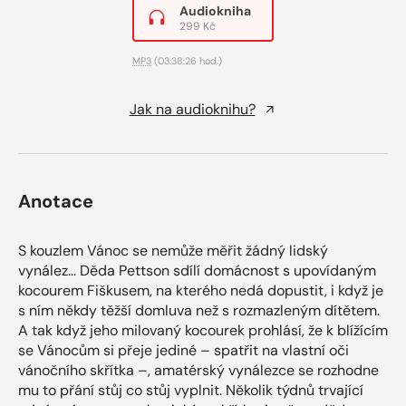
Audiokniha
299 Kč
MP3
(03:38:26 hod.)
Jak na audioknihu?
Anotace
S kouzlem Vánoc se nemůže měřit žádný lidský
vynález… Děda Pettson sdílí domácnost s upovídaným
kocourem Fiškusem, na kterého nedá dopustit, i když je
s ním někdy těžší domluva než s rozmazleným dítětem.
A tak když jeho milovaný kocourek prohlásí, že k blížícím
se Vánocům si přeje jediné – spatřit na vlastní oči
vánočního skřítka –, amatérský vynálezce se rozhodne
mu to přání stůj co stůj vyplnit. Několik týdnů trvající