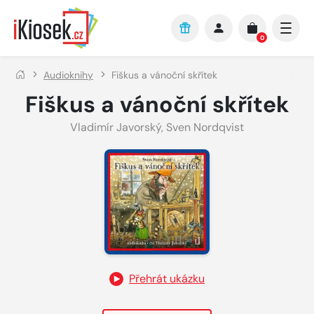
Přejít na hlavní obsah
0
Audioknihy
Fiškus a vánoční skřítek
Fiškus a vánoční skřítek
Vladimír Javorský
,
Sven Nordqvist
Přehrát ukázku