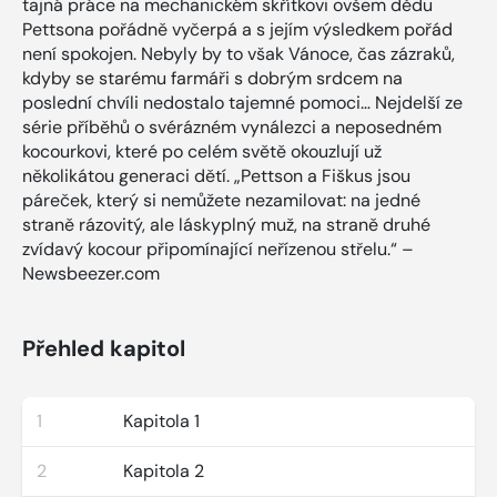
tajná práce na mechanickém skřítkovi ovšem dědu
Pettsona pořádně vyčerpá a s jejím výsledkem pořád
není spokojen. Nebyly by to však Vánoce, čas zázraků,
kdyby se starému farmáři s dobrým srdcem na
poslední chvíli nedostalo tajemné pomoci… Nejdelší ze
série příběhů o svérázném vynálezci a neposedném
kocourkovi, které po celém světě okouzlují už
několikátou generaci dětí. „Pettson a Fiškus jsou
páreček, který si nemůžete nezamilovat: na jedné
straně rázovitý, ale láskyplný muž, na straně druhé
zvídavý kocour připomínající neřízenou střelu.“ –
Newsbeezer.com
Přehled kapitol
1
Kapitola 1
2
Kapitola 2